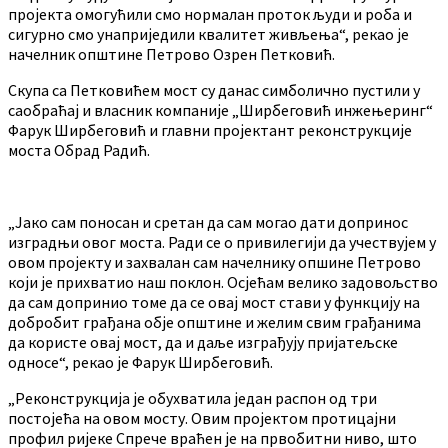
пројекта омогућили смо нормалан проток људи и роба и
сигурно смо унаприједили квалитет живљења“, рекао је
начелник општине Петрово Озрен Петковић.
Скупа са Петковићем мост су данас симболично пустили у
саобраћај и власник компаније „Ширбеговић инжењеринг“
Фарук Ширбеговић и главни пројектант реконструкције
моста Обрад Радић.
„Јако сам поносан и сретан да сам могао дати допринос
изградњи овог моста. Ради се о привилегији да учествујем у
овом пројекту и захвалан сам начелнику опшине Петрово
који је прихватио наш поклон. Осјећам велико задовољство
да сам допринио томе да се овај мост стави у функцију на
добробит грађана обје општине и желим свим грађанима
да користе овај мост, да и даље изграђују пријатељске
односе“, рекао је Фарук Ширбеговић.
„Реконструкција је обухватила један распон од три
постојећа на овом мосту. Овим пројектом протицајни
профил ријеке Спрече враћен је на првобитни ниво, што