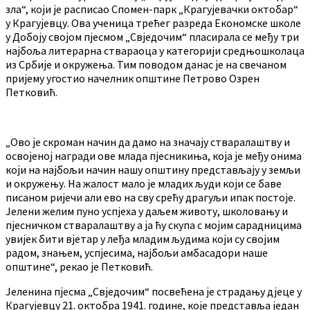
зла“, који је расписао Спомен-парк „Крагујевачки октобар“
у Крагујевцу. Ова ученица трећег разреда Економске школе
у Добоју својом пјесмом „Свједочим“ пласирала се међу три
најбоља литерарна ствараоца у категорији средњошколаца
из Србије и окружења. Тим поводом данас је на свечаном
пријему угостио начелник општине Петрово Озрен
Петковић.
„Ово је скроман начин да дамо на значају стваралаштву и
освојеној награди ове млада пјесникиња, која је међу онима
који на најбољи начин нашу општину представљају у земљи
и окружењу. На жалост мало је младих људи који се баве
писаном ријечи али ево на сву срећу драгуљи ипак постоје.
Јелени желим пуно успјеха у даљем животу, школовању и
пјесничком стваралаштву а ја ћу скупа с мојим сарадницима
увијек бити вјетар у леђа младим људима који су својим
радом, знањем, успјесима, најбољи амбасадори наше
општине“, рекао је Петковић.
Јеленина пјесма „Свједочим“ посвећена је страдању дјеце у
Крагујевцу 21. октобра 1941. године, које представља један