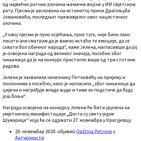
од највећих ратних злочина њемачке војске у ИИ свјетском
рату. Пјесма је заснована на истинитој причи Драгољуба
Јовановића, последњег преживјелог овог нацистичког
злочина.
„У овој пјесми је пуно осјећања, пуно туге, није било лако
писати али сматрам да је важно истаћи те емоције, да се
схвати бол обичног народа“, каже Јелена, нагласивши да јој
је освојена награда од великог значаја, посебно због
чињенице да је на конкурс пристигло више од три стотине
радова.
Јелена је захвалила начелнику Петковићу на пријему и
поклонима а посебно, како је нагласила „због чињенице да
цијени и награђује младе људе и тиме их подстиче да буду
још бољи“.
Награда освојена на конкурсу Јелени ће бити уручена на
умјетничкој манифестацији „Доста су свету једне
Шумарице“ која ће се одржати 27. новембра у Крагујевцу.
20. новембар 2020.
објавио
Opština Petrovo
у
Актуелности