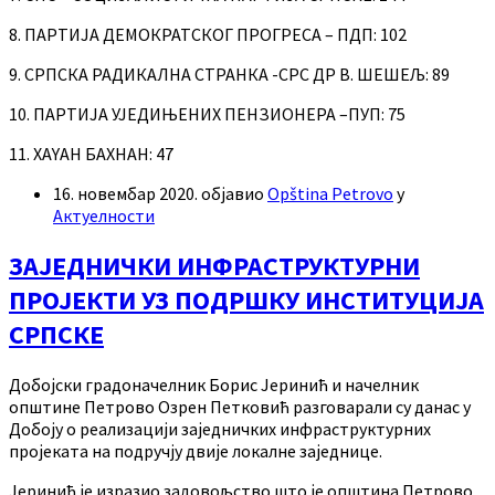
8. ПАРТИЈА ДЕМОКРАТСКОГ ПРОГРЕСА – ПДП: 102
9. СРПСКА РАДИКАЛНА СТРАНКА -СРС ДР В. ШЕШЕЉ: 89
10. ПАРТИЈА УЈЕДИЊЕНИХ ПЕНЗИОНЕРА –ПУП: 75
11. ХАYАН БАХНАН: 47
16. новембар 2020.
објавио
Opština Petrovo
у
Актуелности
ЗАЈЕДНИЧКИ ИНФРАСТРУКТУРНИ
ПРОЈЕКТИ УЗ ПОДРШКУ ИНСТИТУЦИЈА
СРПСКЕ
Добојски градоначелник Борис Јеринић и начелник
општине Петрово Озрен Петковић разговарали су данас у
Добоју о реализацији заједничких инфраструктурних
пројеката на подручју двије локалне заједнице.
Јеринић је изразио задовољство што је општина Петрово