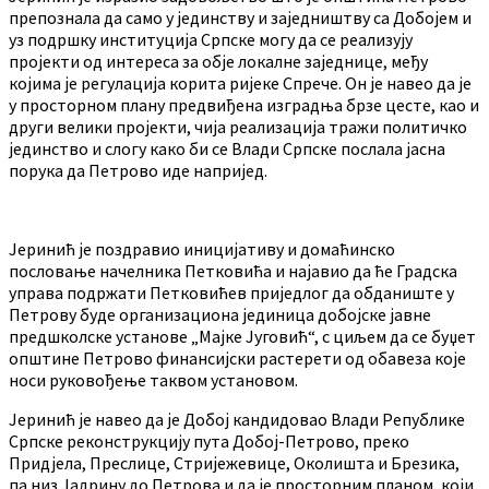
препознала да само у јединству и заједништву са Добојем и
уз подршку институција Српске могу да се реализују
пројекти од интереса за обје локалне заједнице, међу
којима је регулација корита ријеке Спрече. Он је навео да је
у просторном плану предвиђена изградња брзе цесте, као и
други велики пројекти, чија реализација тражи политичко
јединство и слогу како би се Влади Српске послала јасна
порука да Петрово иде напријед.
Јеринић је поздравио иницијативу и домаћинско
пословање начелника Петковића и најавио да ће Градска
управа подржати Петковићев приједлог да обданиште у
Петрову буде организациона јединица добојске јавне
предшколске установе „Мајке Југовић“, с циљем да се буџет
општине Петрово финансијски растерети од обавеза које
носи руковођење таквом установом.
Јеринић је навео да је Добој кандидовао Влади Републике
Српске реконструкцију пута Добој-Петрово, преко
Придјела, Преслице, Стријежевице, Околишта и Брезика,
па низ Јадрину до Петрова и да је просторним планом, који