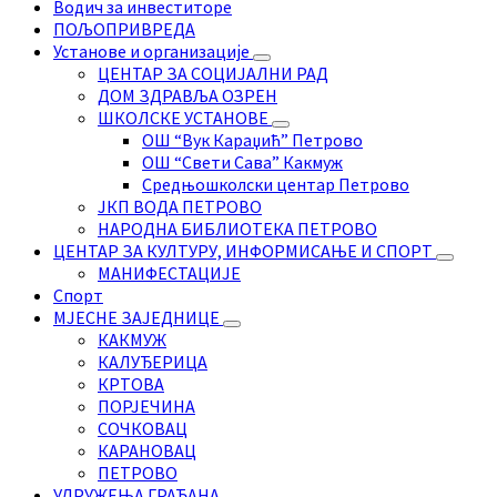
Водич за инвеститоре
ПОЉОПРИВРЕДА
Установе и организације
ЦЕНТАР ЗА СОЦИЈАЛНИ РАД
ДОМ ЗДРАВЉА ОЗРЕН
ШКОЛСКЕ УСТАНОВЕ
ОШ “Вук Караџић” Петрово
ОШ “Свети Сава” Какмуж
Средњошколски центар Петрово
ЈКП ВОДА ПЕТРОВО
НАРОДНА БИБЛИОТЕКА ПЕТРОВО
ЦЕНТАР ЗА КУЛТУРУ, ИНФОРМИСАЊЕ И СПОРТ
МАНИФЕСТАЦИЈЕ
Спорт
МЈЕСНЕ ЗАЈЕДНИЦЕ
КАКМУЖ
КАЛУЂЕРИЦА
КРТОВА
ПОРЈЕЧИНА
СОЧКОВАЦ
КАРАНОВАЦ
ПЕТРОВО
УДРУЖЕЊА ГРАЂАНА