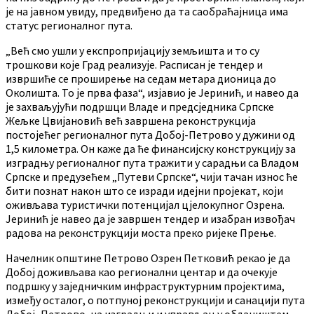
је на јавном увиду, предвиђено да та саобраћајница има
статус регионалног пута.
„Већ смо ушли у експропријацију земљишта и то су
трошкови које Град реализује. Расписан је тендер и
извршиће се проширење на седам метара дионица до
Околишта. То је прва фаза“, изјавио је Јеринић, и навео да
је захваљујући подршци Владе и предсједника Српске
Жељке Цвијановић већ завршена реконструкција
постојећег регионалног пута Добој-Петрово у дужини од
1,5 километра. Он каже да ће финансијску конструкцију за
изградњу регионалног пута тражити у сарадњи са Владом
Српске и предузећем „Путеви Српске“, чији тачан износ ће
бити познат након што се изради идејни пројекат, који
оживљава туристички потенцијал цјелокупног Озрена.
Јеринић је навео да је завршен тендер и изабран извођач
радова на реконструкцији моста преко ријеке Прење.
Начелник општине Петрово Озрен Петковић рекао је да
Добој доживљава као регионални центар и да очекује
подршку у заједничким инфраструктурним пројектима,
између осталог, о потпуној реконструкцији и санацији пута