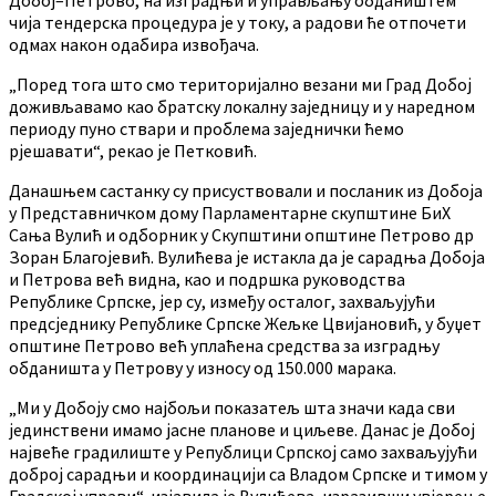
Добој–Петрово, на изградњи и управљању обдаништем
чија тендерска процедура је у току, а радови ће отпочети
одмах након одабира извођача.
„Поред тога што смо територијално везани ми Град Добој
доживљавамо као братску локалну заједницу и у наредном
периоду пуно ствари и проблема заједнички ћемо
рјешавати“, рекао је Петковић.
Данашњем састанку су присуствовали и посланик из Добоја
у Представничком дому Парламентарне скупштине БиХ
Сања Вулић и одборник у Скупштини општине Петрово др
Зоран Благојевић. Вулићева је истакла да је сарадња Добоја
и Петрова већ видна, као и подршка руководства
Републике Српске, јер су, између осталог, захваљујући
предсједнику Републике Српске Жељке Цвијановић, у буџет
општине Петрово већ уплаћена средства за изградњу
обданишта у Петрову у износу од 150.000 марака.
„Ми у Добоју смо најбољи показатељ шта значи када сви
јединствени имамо јасне планове и циљеве. Данас је Добој
највеће градилиште у Републици Српској само захваљујући
доброј сарадњи и координацији са Владом Српске и тимом у