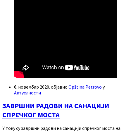
6. новембар 2020.
објавио
Opština Petrovo
у
Актуелности
ЗАВРШНИ РАДОВИ НА САНАЦИЈИ
СПРЕЧКОГ МОСТА
У току су завршни радови на санацији спречког моста на