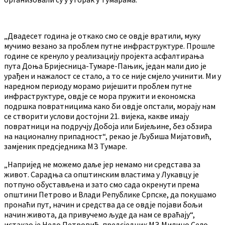
„Двадесет година је откако смо се овдје вратили, муку
мучимо везано за проблем путне инфраструктуре. Прошле
године се кренуло у реализацију пројекта асфалтирања
пута Доња Бријесница-Тумаре-Пањик, један мали дио је
урађен и нажалост се стало, а то се није смјело учинити. Ми у
наредном периоду морамо ријешити проблем путне
инфраструктуре, овдје се мора пружити и економска
подршка повратницима како би овдје опстали, морају нам
се створити услови достојни 21. вијека, какве имају
повратници на подручју Добоја или Бијељине, без обзира
на националну припадност“, рекао је Љубиша Мијатовић,
замјеник предсједника МЗ Тумаре.
„Напријед не можемо даље јер немамо ни средстава за
живот. Сарадња са општинским властима у Лукавцу је
потпуно обустављена и зато смо сада окренути према
општини Петрово и Влади Републике Српске, да покушамо
пронаћи пут, начин и средства да се овдје појави бољи
начин живота, да привучемо људе да нам се враћају“,
истакао је Недо Петровић, предсједник МЗ Милино Село.