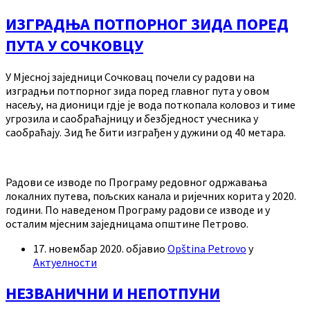
ИЗГРАДЊА ПОТПОРНОГ ЗИДА ПОРЕД
ПУТА У СОЧКОВЦУ
У Мјесној заједници Сочковац почели су радови на
изградњи потпорног зида поред главног пута у овом
насељу, на дионици гдје је вода поткопала коловоз и тиме
угрозила и саобраћајницу и безбједност учесника у
саобраћају. Зид ће бити изграђен у дужини од 40 метара.
Радови се изводе по Програму редовног одржавања
локалних путева, пољских канала и ријечних корита у 2020.
години. По наведеном Програму радови се изводе и у
осталим мјесним заједницама општине Петрово.
17. новембар 2020.
објавио
Opština Petrovo
у
Актуелности
НЕЗВАНИЧНИ И НЕПОТПУНИ