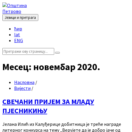
Skip
Skip
Skip
Skip
to
to
to
to
content
left
right
footer
Језици и претрага
sidebar
sidebar
Choose
ћир
language:
lat
ENG
Search:
Месец:
новембар 2020.
Насловна
/
Вијести
/
СВЕЧАНИ ПРИЈЕМ ЗА МЛАДУ
ПЈЕСНИКИЊУ
Јелана Илић из Калуђерице добитница је треће награде
литерног конкурса на тему „Верујете да је добро јаче од