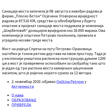
Санација моста започела је 08. августа а извођач радова је
фирма „Плоско бетон“ Осјечани. Уговорена вриједност
радова је 87.516 КМ, средства су обезбијеђена у буџету
општине а пројекат санације моста подржала је компанија
„Ширбеговић“ донацијом вриједном око 26.000 марака. Ова
компанија је општини Петрово поклонила, превезла и
уградила носиве греде моста.
Мост на ријеци Спречи на путу Петрово-Ораховица
оштећен је током ратних дејстава на овом простору. Тада је
у експлозији уништена распонска конструкција дужине 1200
цм а мост је привремено оспособљен за саобраћај тако што
је један од три распона моста замијењен шљунчаним
насипом, што је ријечно корито сузило за 12 метара.
2. новембар 2020.
објавио
Opština Petrovo
у
Актуелности
О нама
ОБРАЗОВАЊЕ
ПРИВРЕДА