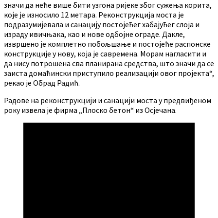
значи да неће више бити узгона ријеке због сужења корита,
које је износило 12 метара. Реконструкција моста је
подразумијевала и санацију постојећег хабајућег слоја и
израду ивичњака, као и нове одбојне ограде. Дакле,
извршено је комплетно побољшање и постојеће распонске
конструкције у нову, која је савремена. Морам нагласити и
да нису потрошена сва планирана средства, што значи да се
заиста домаћински приступило реализацији овог пројекта“,
рекао је Обрад Радић.
Радове на реконструкцији и санацији моста у предвиђеном
року извела је фирма „Плоско бетон“ из Осјечана.