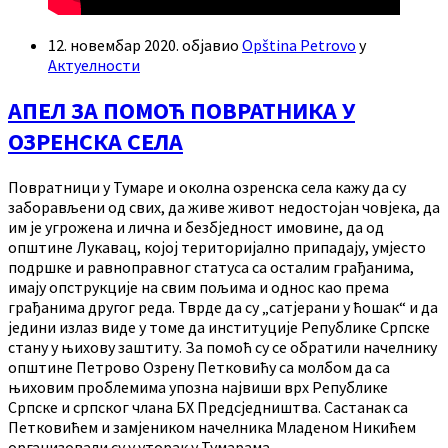
12. новембар 2020.
објавио
Opština Petrovo
у
Актуелности
АПЕЛ ЗА ПОМОЋ ПОВРАТНИКА У
ОЗРЕНСКА СЕЛА
Повратници у Тумаре и околна озренска села кажу да су
заборављени од свих, да живе живот недостојан човјека, да
им је угрожена и лична и безбједност имовине, да од
општине Лукавац, којој територијално припадају, умјесто
подршке и равноправног статуса са осталим грађанима,
имају опструкције на свим пољима и однос као према
грађанима другог реда. Тврде да су „сатјерани у ћошак“ и да
једини излаз виде у томе да институције Републике Српске
стану у њихову заштиту. За помоћ су се обратили начелнику
општине Петрово Озрену Петковићу са молбом да са
њиховим проблемима упозна највиши врх Републике
Српске и српског члана БХ Предсједништва. Састанак са
Петковићем и замјеником начелника Младеном Никићем
организовали су у уторак у Тумарама.