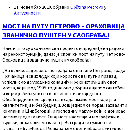
11. новембар 2020.
објавио
Opština Petrovo
у
Актуелности
МОСТ НА ПУТУ ПЕТРОВО – ОРАХОВИЦА
ЗВАНИЧНО ПУШТЕН У САОБРАЋАЈ
Након што су окончани сви пројектом предвиђени радови
на реконструкцији, данас је спречки мост на путу Петрово-
Ораховица и званично пуштен у саобраћај.
„На велико задовољство грађана општине Петрово, града
Грачаница и свих људи који користе овај путни правац,
успјели смо да урадимо санацију и реконструкцију овог
моста, који је од 1995. године био добрим дијелом оштећен
и којем је била упитна и носивост и безбједност.
Обезбиједили смо средства и сада имамо мост који је и
квалитетнији и безбједнији. Још једном се морам захвалити
компанији Ширбеговић и господину Фаруку који је донирао
носиве греде за мост. Овај мост нас спаја и географски и
људски, показали смо како треба градити суживот и
гледати у будућност. Рјешавањем овог инфраструктурног