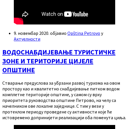
9. новембар 2020.
објавио
Opština Petrovo
у
Актуелности
ВОДОСНАБДИЈЕВАЊЕ ТУРИСТИЧКЕ
ЗОНЕ И ТЕРИТОРИЈЕ ЦИЈЕЛЕ
ОПШТИНЕ
Стварање предуслова за убрзани развој туризма на овом
простору као и квалитетно снабдијевање питком водом
комплетне територије општине, у самом су врху
приоритета руководства општине Петрово, на челу са
начелником ове локалне заједнице. С тим у вези у
протеклом периоду проведене су активности које ће
истовремено допринијети реализацији оба поменута циља.