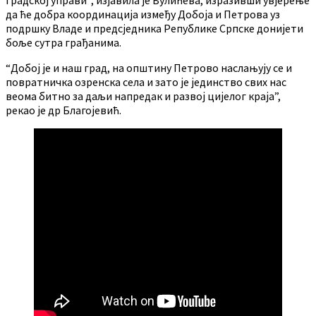
Градској управи“, изјавила је Вулићева, изразивши увјерење
да ће добра координација између Добоја и Петрова уз
подршку Владе и предсједника Републике Српске донијети
боље сутра грађанима.
“Добој је и наш град, на општину Петрово наслањују се и
повратничка озренска села и зато је јединство свих нас
веома битно за даљи напредак и развој цијелог краја”,
рекао је др Благојевић.