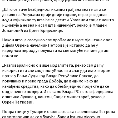
„Што се тиче безбједности самих грађана знате шта се
десило на Росуљама прије двије године, страх је и данас
људи који живе ту шта ће се десити. Углавном свијет нешто
ишчекује а не зна ни сам шта ишчекује“, рекао је Младен
Јовановић из Доње Бријеснице.
Након што је саслушао све проблеме и муке мјештана овог
дијела Озрена начелник Петрова је истакао да ће у
наредном периоду покушати на све могуће начине да им
помогне.
„Разговарали смо о више модалитета, рекао сам да ћу
искористити све своје могућности и снагу да им отворим
врата у Бања Луци код Владе Републике Српске, да
покушамо и преко града Добоја, да видимо како да
изнађемо средства, како да обезбиједимо пројекте да се
овдје нешто помјери. И не само Влада РС него и федерална
општина Лукавац, кантон, Савјет министара“, рекао је
Озрен Петковић.
Повратници у Тумаре и околна села са начелником Петрова
су договорили да се у будуће, барем једном мјесечно,