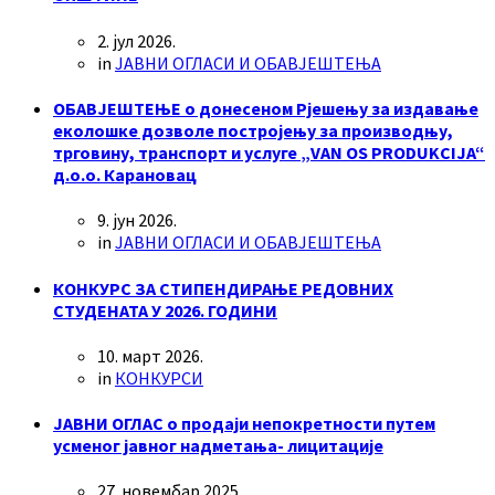
2. јул 2026.
in
ЈАВНИ ОГЛАСИ И ОБАВЈЕШТЕЊА
ОБАВЈЕШТЕЊЕ о донесеном Рјешењу за издавање
еколошке дозволе постројењу за производњу,
трговину, транспорт и услуге „VAN OS PRODUKCIJA“
д.о.о. Карановац
9. јун 2026.
in
ЈАВНИ ОГЛАСИ И ОБАВЈЕШТЕЊА
КОНКУРС ЗА СТИПЕНДИРАЊЕ РЕДОВНИХ
СТУДЕНАТА У 2026. ГОДИНИ
10. март 2026.
in
КОНКУРСИ
ЈАВНИ ОГЛАС о продаји непокретности путем
усменог јавног надметања- лицитације
27. новембар 2025.