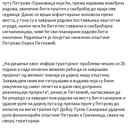
путу Петрово-Ораховица који ће, према најавама извођача
радова, званично бити пуштен у саобраћај до краја ове
седмице. Данас се врши асфалтирање коловоза преко
моста, у току су и завршни радови постављања заштитне
ограде, након чега ће бити постављена и саобраћајна
сигнализација, чиме ће сви планирани радови бити
окончани. Радилиште је посјетио начелник општине
Петрово Озрен Петковић.
„На рјешење овог инфраструктурног проблема чекало се 25
година и сада коначно можемо рећи да се завршава
пројекат од великог значаја за цијелу нашу општину.
Захваљујем свим институцијама и људима који су били
укључени од самог почетка и дали свој допринос
реализацији пројекта“, рекао је Петковић, нагласивши да
ће упоредо са завршетком радова на мосту бити саниране и
ударне рупе на дијелу пута од прелаза пруге у Петрову до
изласка на магистрални пут Добој-Тузла. Санирање ударних
рупа финансираће општине Петрово и Грачаница, свака на
својој територији.