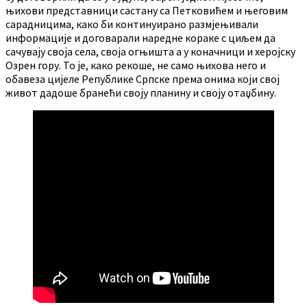
њихови представници састану са Петковићем и његовим
сарадницима, како би континуирано размјењивали
информације и договарали наредне кораке с циљем да
сачувају своја села, своја огњишта а у коначници и херојску
Озрен гору. То је, како рекоше, не само њихова него и
обавеза цијеле Републике Српске према онима који свој
живот дадоше бранећи своју планину и своју отаџбину.