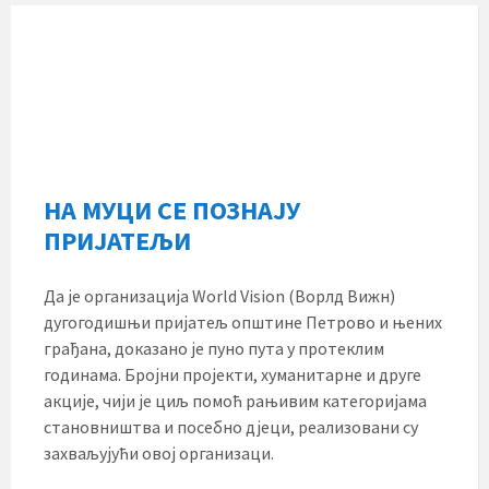
НА МУЦИ СЕ ПОЗНАЈУ
ПРИЈАТЕЉИ
Да је организација World Vision (Ворлд Вижн)
дугогодишњи пријатељ општине Петрово и њених
грађана, доказано је пуно пута у протеклим
годинама. Бројни пројекти, хуманитарне и друге
акције, чији је циљ помоћ рањивим категоријама
становништва и посебно дјеци, реализовани су
захваљујући овој организаци.