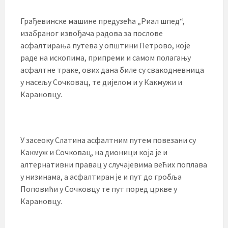
Грађевинске машине предузећа „Риал шпед“,
изабраног извођача радова за послове
асфалтирања путева у општини Петрово, које
раде на ископима, припреми и самом полагању
асфалтне траке, ових дана биле су свакодневница
у насељу Сочковац, те дијелом и у Какмужи и
Карановцу.
У засеоку Слатина асфалтним путем повезани су
Какмуж и Сочковац, на дионици која је и
алтернативни правац у случајевима већих поплава
у низинама, а асфалтиран је и пут до гробља
Поповићи у Сочковцу те пут поред цркве у
Карановцу.