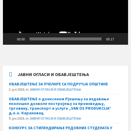
00:00
05:17
ЈАВНИ ОГЛАСИ И ОБАВЈЕШТЕЊА
ОБАВЈЕШТЕЊЕ ЗА ПЧЕЛАРЕ СА ПОДРУЧЈА ОПШТИНЕ
2. јул 2026.
in
ЈАВНИ ОГЛАСИ И ОБАВЈЕШТЕЊА
ОБАВЈЕШТЕЊЕ о донесеном Рјешењу за издавање
еколошке дозволе постројењу за производњу,
трговину, транспорт и услуге „VAN OS PRODUKCIJA“
д.о.о. Карановац
9. јун 2026.
in
ЈАВНИ ОГЛАСИ И ОБАВЈЕШТЕЊА
КОНКУРС ЗА СТИПЕНДИРАЊЕ РЕДОВНИХ СТУДЕНАТА У