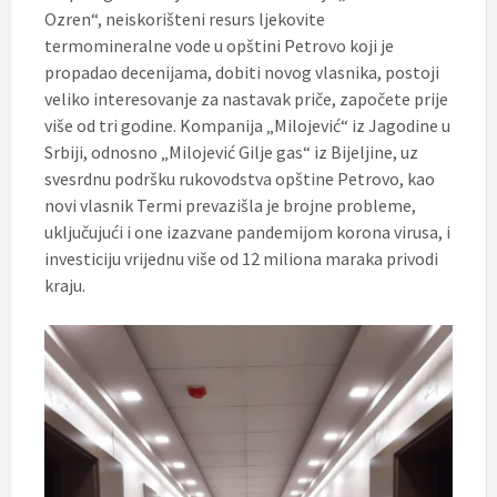
Ozren“, neiskorišteni resurs ljekovite
termomineralne vode u opštini Petrovo koji je
propadao decenijama, dobiti novog vlasnika, postoji
veliko interesovanje za nastavak priče, započete prije
više od tri godine. Kompanija „Milojević“ iz Jagodine u
Srbiji, odnosno „Milojević Gilje gas“ iz Bijeljine, uz
svesrdnu podršku rukovodstva opštine Petrovo, kao
novi vlasnik Termi prevazišla je brojne probleme,
uključujući i one izazvane pandemijom korona virusa, i
investiciju vrijednu više od 12 miliona maraka privodi
kraju.