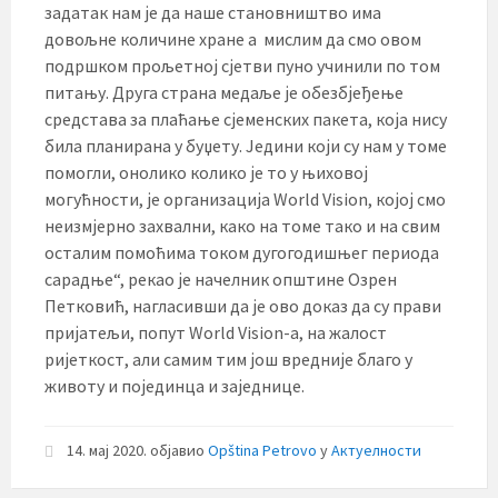
задатак нам је да наше становништво има
довољне количине хране а мислим да смо овом
подршком прољетној сјетви пуно учинили по том
питању. Друга страна медаље је обезбјеђење
средстава за плаћање сјеменских пакета, која нису
била планирана у буџету. Једини који су нам у томе
помогли, онолико колико је то у њиховој
могућности, је организација World Vision, којој смо
неизмјерно захвални, како на томе тако и на свим
осталим помоћима током дугогодишњег периода
сарадње“, рекао је начелник општине Озрен
Петковић, нагласивши да је ово доказ да су прави
пријатељи, попут World Vision-а, на жалост
ријеткост, али самим тим још вредније благо у
животу и појединца и заједнице.
14. мај 2020.
објавио
Opština Petrovo
у
Актуелности