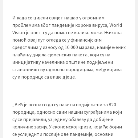
И када се цијели свијет нашао у огромним
проблемима због пандемије корона вируса, World
Vision је опет ту да помогне колико може. Њихова
помоћ овај пут огледа се у финансијским
средствима у износу од 10.000 марака, намијењених
плаћању дијела сјеменских пакета, који су на
иницијативу начелника општине подијељени
становништву односно породицама, међу којима
су и породице са више дјеце.
„Већ је познато да су пакети подијељени за 820
породица, односно свим нашим суграђанима који
су се пријавили, уз једину обавезу да добијене
количине засију. У економској кризи, која ће бојим
се услиједити послије ове пандемије, основни