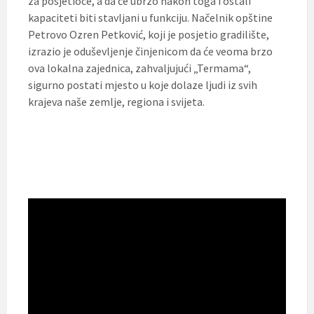
za posjetioce, a da će ubrzo nakon toga i ostali
kapaciteti biti stavljani u funkciju. Načelnik opštine
Petrovo Ozren Petković, koji je posjetio gradilište,
izrazio je oduševljenje činjenicom da će veoma brzo
ova lokalna zajednica, zahvaljujući „Termama“,
sigurno postati mjesto u koje dolaze ljudi iz svih
krajeva naše zemlje, regiona i svijeta.