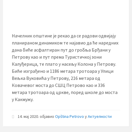
Начелник општине је рекао да се радови одвијају
планираном динамиком те најавио да ће наредних
дана биће асфалтиран пут до гробља Брђани у
Петрову као и пут према Туристичкој зони
Калуђерица, те плато у насељу Колона у Петрову.
Биће изграђено и 1186 метара тротоара у Улици
Вељка Вуковића у Петрову, 216 метара од
Ковачевог моста до СШЦ Петрово као и 336
метара тротоара од цркве, поред школе до моста
у Какмужу.
14. мај 2020.
објавио
Opština Petrovo
у
Актуелности