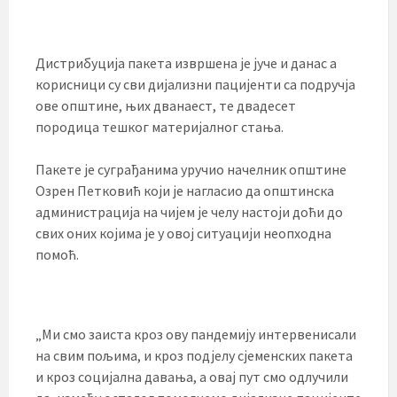
Дистрибуција пакета извршена је јуче и данас а
корисници су сви дијализни пацијенти са подручја
ове општине, њих дванаест, те двадесет
породица тешког материјалног стања.
Пакете је суграђанима уручио начелник општине
Озрен Петковић који је нагласио да општинска
администрација на чијем је челу настоји доћи до
свих оних којима је у овој ситуацији неопходна
помоћ.
„Ми смо заиста кроз ову пандемију интервенисали
на свим пољима, и кроз подјелу сјеменских пакета
и кроз социјална давања, а овај пут смо одлучили