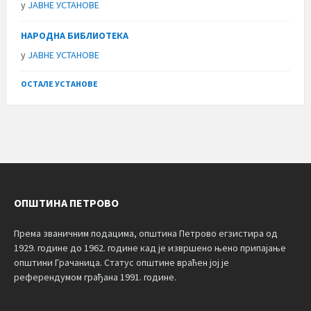
у
ЈАВНЕ УСТАНОВЕ
НАРОДНА БИБЛИОТЕКА
у
ЈАВНЕ УСТАНОВЕ
ОСТАЛЕ УСТАНОВЕ
ОПШТИНА ПЕТРОВО
Према званичним подацима, општина Петрово егзистира од
1929. године до 1962. године кад је извршено њено припајање
општини Грачаница. Статус општине враћен јој је
референдумом грађана 1991. године.