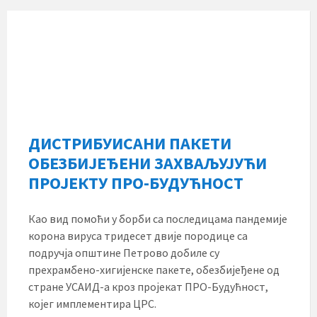
ДИСТРИБУИСАНИ ПАКЕТИ
ОБЕЗБИЈЕЂЕНИ ЗАХВАЉУЈУЋИ
ПРОЈЕКТУ ПРО-БУДУЋНОСТ
Као вид помоћи у борби са последицама пандемије
корона вируса тридесет двије породице са
подручја општине Петрово добиле су
прехрамбено-хигијенске пакете, обезбијеђене од
стране УСАИД-а кроз пројекат ПРО-Будућност,
којег имплементира ЦРС.