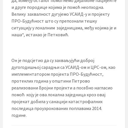
да, између осталог помогнемо дијализне пацијенте
и друге породице којима је помоћ неопходна.
Велику захвалност дугујемо УСАИД-у и пројекту
ПРО-Будућност што су препознали тешку
ситуацију у локалним заједницама, међу којима је и
наша“, истакао је Петковић.
Он је подсјетио да су захваљујући доброј
дугогодишњој сарадњи са УСАИД-ом и ЦРС-ом, као
имплементатором пројекта ПРО-Будућност,
протеклих година у општини Петрово
реализовани бројни пројекти а посебно нагласио
помоћ коју је ова локална заједница кроз овај
пројекат добила у санацији катастрофалних
последица проузрокованих поплавама 2014.
године.