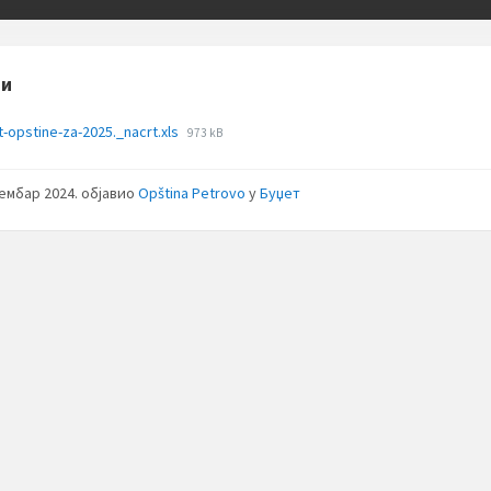
зи
File
-opstine-za-2025._nacrt.xls
973 kB
size:
цембар 2024.
објавио
Opština Petrovo
у
Буџет