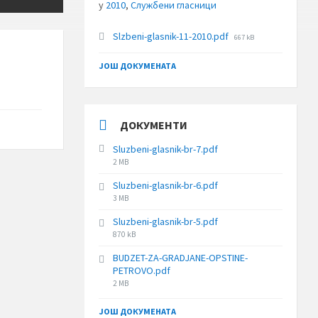
у
2010
,
Службени гласници
File
Slzbeni-glasnik-11-2010.pdf
667 kB
size:
ЈОШ ДОКУМЕНАТА
ДОКУМЕНТИ
Sluzbeni-glasnik-br-7.pdf
File
2 MB
size:
Sluzbeni-glasnik-br-6.pdf
File
3 MB
size:
Sluzbeni-glasnik-br-5.pdf
File
870 kB
size:
BUDZET-ZA-GRADJANE-OPSTINE-
PETROVO.pdf
File
2 MB
size:
ЈОШ ДОКУМЕНАТА