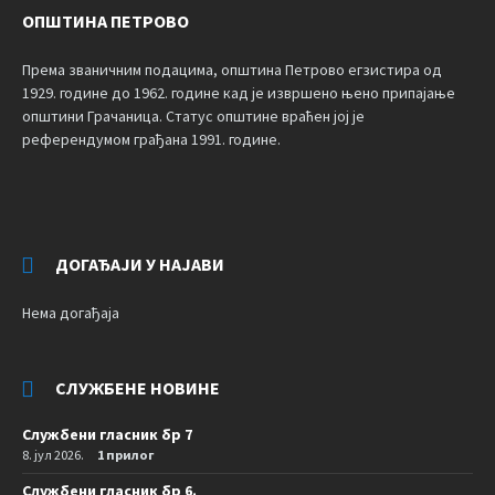
ОПШТИНА ПЕТРОВО
Према званичним подацима, општина Петрово егзистира од
1929. године до 1962. године кад је извршено њено припајање
општини Грачаница. Статус општине враћен јој је
референдумом грађана 1991. године.
ДОГАЂАЈИ У НАЈАВИ
Нема догађаја
СЛУЖБЕНЕ НОВИНЕ
Службени гласник бр 7
8. јул 2026.
1 прилог
Службени гласник бр 6.