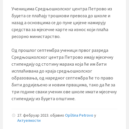
Ученицима Средњошколског центра Петрово из
буџета се плаћају трошкови превоза до школе и
назад а основцима се до пуне цијене намирују
средства за мјесечне карте на износ који плаћа
ресорно министарство.
Од прошлог септембра ученици првог разреда
Средњошколског центра Петрово имају мјесечну
стипендију од стотину марака која ће им бити
исплаћивана до краја средњошколског
образовања, од наредног септембра ће то право
бити додијељено и новим првацима, тако да ће за
три године сваки ученик ове школе имати мјесечну
стипендију из буџета општине.
27. фебруар 2023.
објавио
Opština Petrovo
у
Актуелности