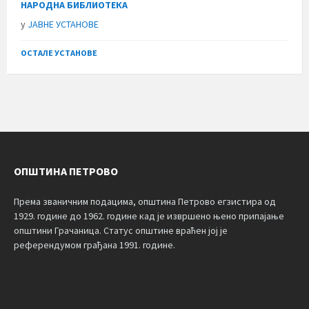
НАРОДНА БИБЛИОТЕКА
у
ЈАВНЕ УСТАНОВЕ
ОСТАЛЕ УСТАНОВЕ
ОПШТИНА ПЕТРОВО
Према званичним подацима, општина Петрово егзистира од
1929. године до 1962. године кад је извршено њено припајање
општини Грачаница. Статус општине враћен јој је
референдумом грађана 1991. године.