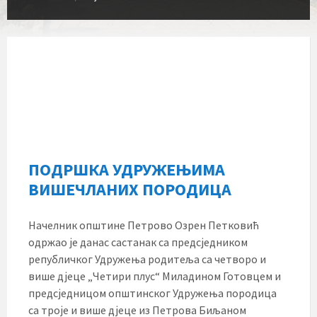
ПОДРШКА УДРУЖЕЊИМА
ВИШЕЧЛАНИХ ПОРОДИЦА
Начелник општине Петрово Озрен Петковић
одржао је данас састанак са предсједником
републичког Удружења родитеља са четворо и
више дјеце „Четири плус“ Миладином Готовцем и
предсједницом општинског Удружења породица
са троје и више дјеце из Петрова Биљаном