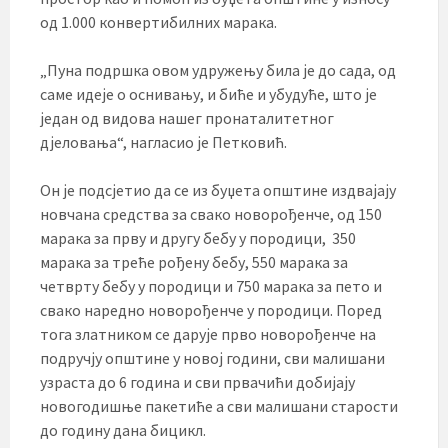
од 1.000 конвертибилних марака.
„Пуна подршка овом удружењу била је до сада, од
саме идеје о оснивању, и биће и убудуће, што је
један од видова нашег пронаталитетног
дјеловања“, нагласио је Петковић.
Он је подсјетио да се из буџета општине издвајају
новчана средства за свако новорођенче, од 150
марака за прву и другу бебу у породици, 350
марака за треће рођену бебу, 550 марака за
четврту бебу у породици и 750 марака за пето и
свако наредно новорођенче у породици. Поред
тога златником се дарује прво новорођенче на
подручју општине у новој години, сви малишани
узраста до 6 година и сви првачићи добијају
новогодишње пакетиће а сви малишани старости
до годину дана бицикл.