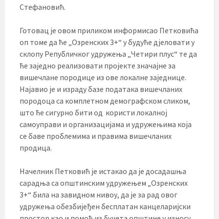
Стефановић.
Готовац је овом приликом информисао Петковића
оп томе да ће „Озренских 3+“ у будуће дјеловати у
склопу Републичког удружења „Четири плус“ те да
ће заједно реализовати пројекте значајне за
вишечлане породице из ове локалне заједнице.
Најавио је и израду базе података вишечланих
породоца са комплетном демографском сликом,
што ће сигурно бити од користи локалној
самоуправи и организацијама и удружењима која
се баве проблемима и правима вишечланих
продица.
Начелник Петковић је истакао да је досадашња
сарадња са општинским удружењем „Озренских
3+“ била на завидном нивоу, да је за рад овог
удружења обезбијеђен бесплатан канцеларијски
простор као и помоћ из буџета општине у износу