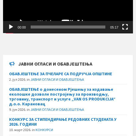
00:00
05:17
ЈАВНИ ОГЛАСИ И ОБАВЈЕШТЕЊА
ОБАВЈЕШТЕЊЕ ЗА ПЧЕЛАРЕ СА ПОДРУЧЈА ОПШТИНЕ
2. јул 2026.
in
ЈАВНИ ОГЛАСИ И ОБАВЈЕШТЕЊА
ОБАВЈЕШТЕЊЕ о донесеном Рјешењу за издавање
еколошке дозволе постројењу за производњу,
трговину, транспорт и услуге „VAN OS PRODUKCIJA“
д.о.о. Карановац
9. јун 2026.
in
ЈАВНИ ОГЛАСИ И ОБАВЈЕШТЕЊА
КОНКУРС ЗА СТИПЕНДИРАЊЕ РЕДОВНИХ СТУДЕНАТА У
2026. ГОДИНИ
10. март 2026.
in
КОНКУРСИ