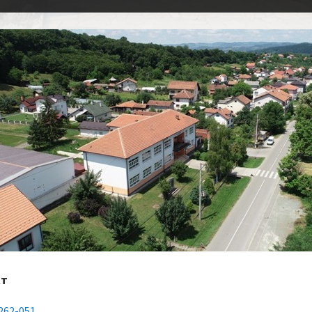
кт
262-051