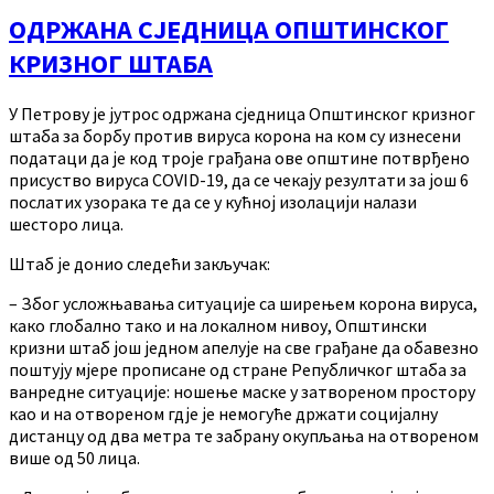
ОДРЖАНА СЈЕДНИЦА ОПШТИНСКОГ
КРИЗНОГ ШТАБА
У Петрову је јутрос одржана сједница Општинског кризног
штаба за борбу против вируса корона на ком су изнесени
податаци да је код троје грађана ове општине потврђено
присуство вируса COVID-19, да се чекају резултати за још 6
послатих узорака те да се у кућној изолацији налази
шесторо лица.
Штаб је донио следећи закључак:
– Због усложњавања ситуације са ширењем корона вируса,
како глобално тако и на локалном нивоу, Општински
кризни штаб још једном апелује на све грађане да обавезно
поштују мјере прописане од стране Републичког штаба за
ванредне ситуације: ношење маске у затвореном простору
као и на отвореном гдје је немогуће држати социјалну
дистанцу од два метра те забрану окупљања на отвореном
више од 50 лица.