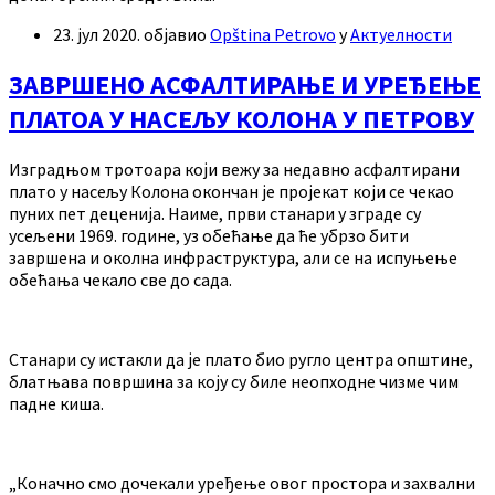
23. јул 2020.
објавио
Opština Petrovo
у
Актуелности
ЗАВРШЕНО АСФАЛТИРАЊЕ И УРЕЂЕЊЕ
ПЛАТОА У НАСЕЉУ КОЛОНА У ПЕТРОВУ
Изградњом тротоара који вежу за недавно асфалтирани
плато у насељу Колона окончан је пројекат који се чекао
пуних пет деценија. Наиме, први станари у зграде су
усељени 1969. године, уз обећање да ће убрзо бити
завршена и околна инфраструктура, али се на испуњење
обећања чекало све до сада.
Станари су истакли да је плато био ругло центра општине,
блатњава површина за коју су биле неопходне чизме чим
падне киша.
„Коначно смо дочекали уређење овог простора и захвални