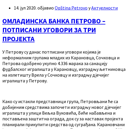
14. јул 2020.
објавио
Opština Petrovo
у
Актуелности
ОМЛАДИНСКА БАНКА ПЕТРОВО –
ПОТПИСАНИ УГОВОРИ ЗА ТРИ
ПРОЈЕКТА
У Петрову су данас потписани уговори којима је
неформалним групама младих из Карановца, Сочковца и
Петрова одобрено укупно 4.336 марака за санацију
фудбалског игралишта у Карановцу, изградњу љетниковца
на излетишту Врела у Сочковцу и изградњу дјечијег
игралишта у Петрову.
Како су истакли представници група, Петровљани ће са
добијеним средствима започети изградњу новог дјечијег
игралишта у улици Вељка Вуковића, биће набављена и
постављена заштитна ограда, док су за наставак пројекта
планирали прикупити средства од суграђана. Карановчани