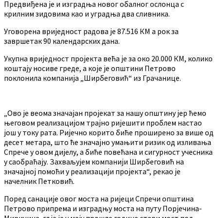
Предвиђена је и изградња новог обалног ослонца с
крилним зидовима као и уградња два сливника.
Уговорена вриједност радова је 87.516 КМ а рок за
завршетак 90 календарских дана.
Укупна вриједност пројекта већа је за око 20.000 КМ, колико
коштају носиве греде, а које је општини Петрово
поклонила компанија „Ширбеговић“ из Грачанице.
„Ово је веома значајан пројекат за нашу општину јер ћемо
његовом реализацијом трајно ријешити проблем настао
још у току рата. Ријечно корито биће проширено за више од
десет метара, што ће значајно умањити ризик од изливања
Спрече у овом дијелу, а биће повећана и сигурност учесника
у саобраћају. Захваљујем компанији Ширбеговић на
значајној помоћи у реализацији пројекта“, рекао је
начелник Петковић.
Поред санације овог моста на ријеци Спречи општина
Петрово припрема и изградњу моста на путу Порјечина-
Миричина, гдје је у мају прошле године стари мост под