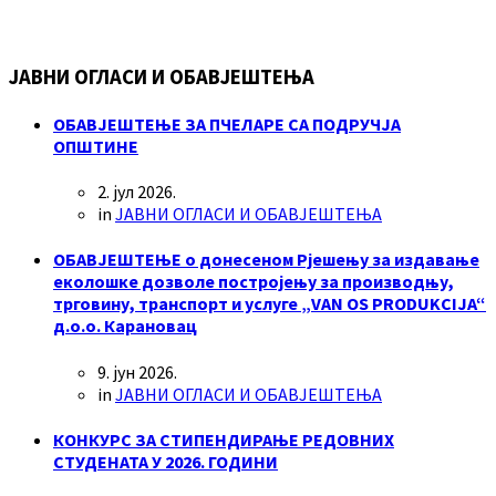
ЈАВНИ ОГЛАСИ И ОБАВЈЕШТЕЊА
ОБАВЈЕШТЕЊЕ ЗА ПЧЕЛАРЕ СА ПОДРУЧЈА
ОПШТИНЕ
2. јул 2026.
in
ЈАВНИ ОГЛАСИ И ОБАВЈЕШТЕЊА
ОБАВЈЕШТЕЊЕ о донесеном Рјешењу за издавање
еколошке дозволе постројењу за производњу,
трговину, транспорт и услуге „VAN OS PRODUKCIJA“
д.о.о. Карановац
9. јун 2026.
in
ЈАВНИ ОГЛАСИ И ОБАВЈЕШТЕЊА
КОНКУРС ЗА СТИПЕНДИРАЊЕ РЕДОВНИХ
СТУДЕНАТА У 2026. ГОДИНИ