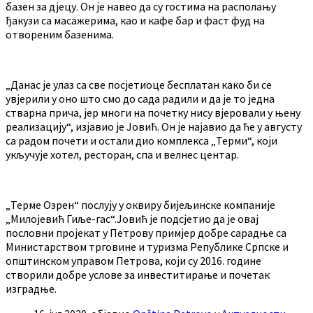
базен за дјецу. Он је навео да су гостима на располању
ђакузи са масажерима, као и кафе бар и фаст фуд на
отвореним базенима.
„Данас је улаз са све посјетиоце бесплатан како би се
увјерили у оно што смо до сада радили и да је то једна
стварна прича, јер многи на почетку нису вјеровали у њену
реализацију“, изјавио је Јовић. Он је најавио да ће у августу
са радом почети и остали дио комплекса „Терми“, који
укључује хотел, ресторан, спа и велнес центар.
„Терме Озрен“ послују у оквиру бијељинске компаније
„Милојевић Гиље-гас“.Јовић је подсјетио да је овај
пословни пројекат у Петрову примјер добре сарадње са
Министарством трговине и туризма Републике Српске и
општинском управом Петрова, који су 2016. године
створили добре услове за инвеститирање и почетак
изградње.