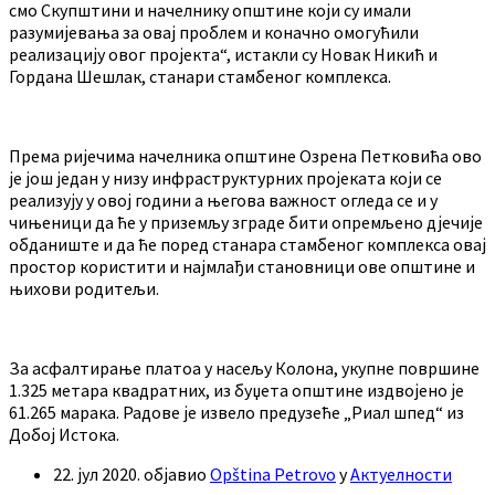
смо Скупштини и начелнику општине који су имали
разумијевања за овај проблем и коначно омогућили
реализацију овог пројекта“, истакли су Новак Никић и
Гордана Шешлак, станари стамбеног комплекса.
Према ријечима начелника општине Озрена Петковића ово
је још један у низу инфраструктурних пројеката који се
реализују у овој години а његова важност огледа се и у
чињеници да ће у приземљу зграде бити опремљено дјечије
обданиште и да ће поред станара стамбеног комплекса овај
простор користити и најмлађи становници ове општине и
њихови родитељи.
За асфалтирање платоа у насељу Колона, укупне површине
1.325 метара квадратних, из буџета општине издвојено је
61.265 марака. Радове је извело предузеће „Риал шпед“ из
Добој Истока.
22. јул 2020.
објавио
Opština Petrovo
у
Актуелности