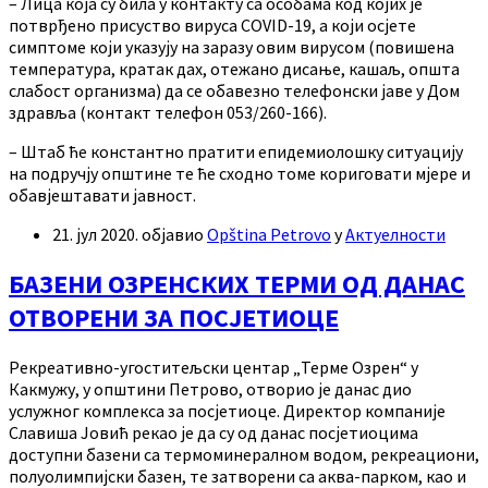
– Лица која су била у контакту са особама код којих је
потврђено присуство вируса COVID-19, а који осјете
симптоме који указују на заразу овим вирусом (повишена
температура, кратак дах, отежано дисање, кашаљ, општа
слабост организма) да се обавезно телефонски јаве у Дом
здравља (контакт телефон 053/260-166).
– Штаб ће константно пратити епидемиолошку ситуацију
на подручју општине те ће сходно томе кориговати мјере и
обавјештавати јавност.
21. јул 2020.
објавио
Opština Petrovo
у
Актуелности
БАЗЕНИ ОЗРЕНСКИХ ТЕРМИ ОД ДАНАС
ОТВОРЕНИ ЗА ПОСЈЕТИОЦЕ
Рекреативно-угоститељски центар „Терме Озрен“ у
Какмужу, у општини Петрово, отворио је данас дио
услужног комплекса за посјетиоце. Директор компаније
Славиша Јовић рекао је да су од данас посјетиоцима
доступни базени са термоминералном водом, рекреациони,
полуолимпијски базен, те затворени са аква-парком, као и