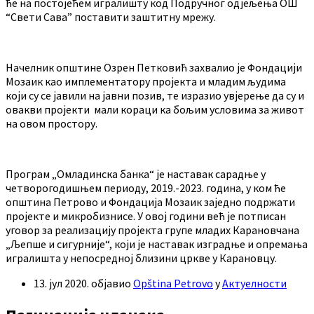
ће на постојећем игралишту код Подручног одјељења ОШ
“Свети Сава” поставити заштитну мрежу.
Начелник општине Озрен Петковић захвалио је Фондацији
Мозаик као имплементатору пројекта и младим људима
који су се јавили на јавни позив, те изразио увјерење да су и
овакви пројекти мали кораци ка бољим условима за живот
на овом простору.
Програм „Омладинска банка“ је наставак сарадње у
четворогодишњем периоду, 2019.-2023. година, у ком ће
општина Петрово и Фондација Мозаик заједно подржати
пројекте и микробизнисе. У овој години већ је потписан
уговор за реализацију пројекта групе младих Карановчана
„Љепше и сигурније“, који је наставак изградње и опремања
игралишта у непосредној близини цркве у Карановцу.
13. јул 2020.
објавио
Opština Petrovo
у
Актуелности