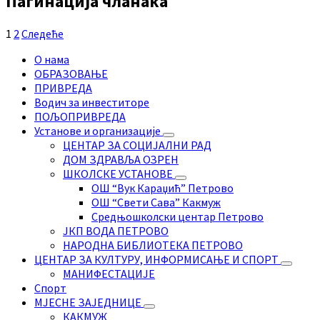
Пагинација чланака
1
2
Следеће
О нама
ОБРАЗОВАЊЕ
ПРИВРЕДА
Водич за инвеститоре
ПОЉОПРИВРЕДА
Установе и организације
ЦЕНТАР ЗА СОЦИЈАЛНИ РАД
ДОМ ЗДРАВЉА ОЗРЕН
ШКОЛСКЕ УСТАНОВЕ
ОШ “Вук Караџић” Петрово
ОШ “Свети Сава” Какмуж
Средњошколски центар Петрово
ЈКП ВОДА ПЕТРОВО
НАРОДНА БИБЛИОТЕКА ПЕТРОВО
ЦЕНТАР ЗА КУЛТУРУ, ИНФОРМИСАЊЕ И СПОРТ
МАНИФЕСТАЦИЈЕ
Спорт
МЈЕСНЕ ЗАЈЕДНИЦЕ
КАКМУЖ