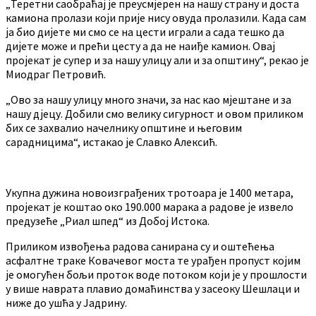
„Теретни саобраћај је преусмјерен на нашу страну и доста
камиона пролази који прије нису овуда пролазили. Када сам
ја био дијете ми смо се на цести играли а сада тешко да
дијете може и прећи цесту а да не наиђе камион. Овај
пројекат је супер и за нашу улицу али и за општину“, рекао је
Миодраг Петровић.
„Ово за нашу улицу много значи, за нас као мјештане и за
нашу дјецу. Добили смо велику сигурност и овом приликом
бих се захвалио начелнику општине и његовим
сарадницима“, истакао је Славко Алексић.
Укупна дужина новоизграђених тротоара је 1400 метара,
пројекат је коштао око 190.000 марака а радове је извело
предузеће „Риал шпед“ из Добој Истока.
Приликом извођења радова санирана су и оштећења
асфалтне траке Ковачевог моста те урађен пропуст којим
је омогућен бољи проток воде потоком који је у прошлости
у више наврата плавио домаћинства у засеоку Шешлаци и
ниже до ушћа у Јадрину.