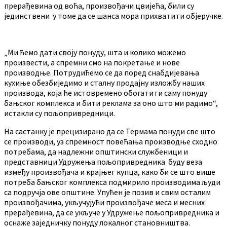
прерађевина од воћа, произвођачи цвијећа, били су
јединствени у томе да се шанса мора прихватити објеручке.
„Ми ћемо дати своју понуду, шта и колико можемо
произвести, а спремни смо на покретање и нове
производње. Потрудићемо се да поред снабдијевања
кухиње обезбиједимо и сталну продајну изложбу наших
производа, која ће истовремено обогатити саму понуду
бањског комплекса и бити реклама за оно што ми радимо“,
истакли су пољопривредници.
На састанку је прецизирано да се Термама понуди све што
се производи, уз спремност повећања производње сходно
потребама, да надлежни општински службеници и
представници Удружења пољопривредника буду веза
између произвођача и крајњег купца, како би се што више
потреба бањског комплекса подмирило производима људи
са подручја ове општине. Упућен је позив и свим осталим
произвођачима, укључујући произвођаче меса и месних
прерађевина, да се укључе у Удружење пољопривредника и
оснаже заједничку понуду локалног становништва.