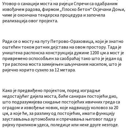
Уговор о санацији моста на ријеци Спречи са одабраним
извођачем радова, фирмом „Плоско бетон“ Осјечани Доњи,
чиме је окончана тендерска процедура и започела
реализација овог пројекта.
Ради се о мосту на путу Петрово-Ораховица, који је знатно
оштећен током ратних дејстава на овом простору. Тада је
уништена распонска конструкција дужине 1200 цм а мост је
привремено оспособљен за саобраћај тако што је један од
три распона моста замијењен шљунчаним насипом, што је
ријечно корито сузило за 12 метара.
Како је предвиђено пројектом, поред изградње
недостајућег дијела моста, биће саниран постојећи дио,
што подразумијева скидање постојећих ивичних греда са
оградом и извођење нових, које надвишују коловоз за 20
цм, а које ће, за разлику од постојећих, имати функцију
заустављања аутомобила и спречавања његовог пада у
ријеку приликом удеса, поледице или неке друге незгоде.