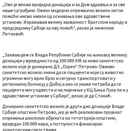
„Ово је веома вриједна донација и за Дом здравља и за све
наше суграђане. Овако модерно опремљено возило хитне
помоћи нисмо имали од оснивања ове здравствене
установе. Изражавам велику захвалност братском народу и
предсједнику Србије за ову помоћ“, рекао је начелник
Петковић.
„Захваљујем се Влади Републике Србије на њиховој великој
донацији у вриједности од 100.000 КМ за ново санитетско
возило које је донирано ДЗ „Озрен“ Петрово. Овакво
санитетско возило значи да се пацијенти који су животно
угрожени могу врло брзо и сигурно транспортовати у
регионалну болницу у Добој а ако се укаже потреба да се
пацијенти могу одвести и на лијечење у КЦ Бања Лука па и у
здравствене установе у Србији“, рекао је др Станић.
Донирано санитетско возило је други дио донације Владе
Србије општини Петрово, јер је већ реализован пројекат
опремања школских објеката на тетиторији општине,
вриједан 100.000 евра, у потпуности финасиран
донаторским средствима.