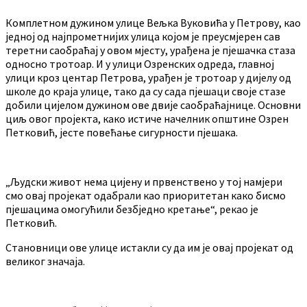
Комплетном дужином улице Вељка Вуковића у Петрову, као
једној од најпрометнијих улица којом је преусмјерен сав
теретни саобраћај у овом мјесту, урађена је пјешачка стаза
односно тротоар. И у улици Озренских одреда, главној
улици кроз центар Петрова, урађен је тротоар у дијелу од
школе до краја улице, тако да су сада пјешаци своје стазе
добили цијелом дужином ове двије саобраћајнице. Основни
циљ овог пројекта, како истиче начелник општине Озрен
Петковић, јесте повећање сигурности пјешака.
„Људски живот нема цијену и првенствено у тој намјери
смо овај пројекат одабрали као приоритетан како бисмо
пјешацима омогућили безбједно кретање“, рекао је
Петковић.
Становници ове улице истакли су да им је овај пројекат од
великог значаја.