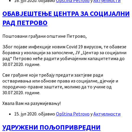
16. јул 2020.
објавио
Opština Petrovo
у
Актуелности
ОБАВЈЕШТЕЊЕ ЦЕНТРА ЗА СОЦИЈАЛНИ
РАД ПЕТРОВО
Поштовани грађани општине Петрово,
Због појаве инфекције новим Covid 19 вирусом, те обавезе
боравка у изолацији за запослене, ЈУ „Центар за социјални
рад“ Петрово неће радити уобичајеним капацитетима до
30.07.2020. године.
Све грађане који требају предати захтјеве ради
остваривања или обнове права из социјалне, дјечије и
породично-правне заштите, молимо да то учине од
30.07.2020. године.
Хвала Вам на разумијевању!
15. јул 2020.
објавио
Opština Petrovo
у
Актуелности
УДРУЖЕНИ ПОЉОПРИВРЕДНИ