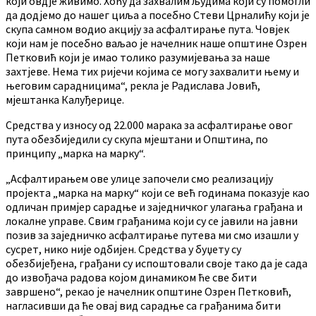
који овдје живимо. Хоћу да захвалим људима који су помогли
да додјемо до нашег циља а посебно Стеви Црналићу који је
скупа самном водио акцију за асфалтирање пута. Човјек
који нам је посебно ваљао је начелник наше општине Озрен
Петковић који је имао толико разумијевања за наше
захтјеве. Нема тих ријечи којима се могу захвалити њему и
његовим сарадницима“, рекла је Радислава Јовић,
мјештанка Калуђерице.
Средства у износу од 22.000 марака за асфалтирање овог
пута обезбиједили су скупа мјештани и Општина, по
принципу „марка на марку“.
„Асфалтирањем ове улице започели смо реализацију
пројекта „марка на марку“ који се већ годинама показује као
одличан примјер сарадње и заједничког улагања грађана и
локалне управе. Свим грађанима који су се јавили на јавни
позив за заједничко асфалтирање путева ми смо изашли у
сусрет, нико није одбијен. Средства у буџету су
обезбијеђена, грађани су испоштовали своје тако да је сада
до извођача радова којом динамиком ће све бити
завршено“, рекао је начелник општине Озрен Петковић,
нагласивши да ће овај вид сарадње са грађанима бити