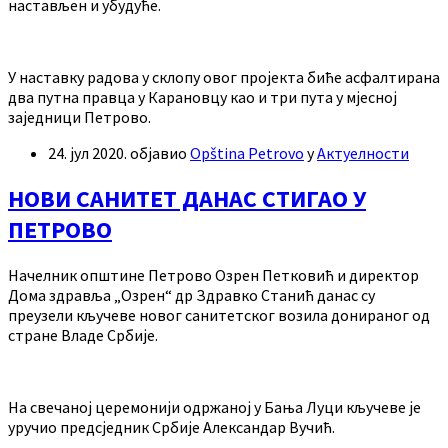
настављен и убудуће.
У наставку радова у склопу овог пројекта биће асфалтирана
два путна правца у Карановцу као и три пута у мјесној
заједници Петрово.
24. јул 2020.
објавио
Opština Petrovo
у
Актуелности
НОВИ САНИТЕТ ДАНАС СТИГАО У
ПЕТРОВО
Начелник општине Петрово Озрен Петковић и директор
Дома здравља „Озрен“ др Здравко Станић данас су
преузели кључеве новог санитетског возила донираног од
стране Владе Србије.
На свечаној церемонији одржаној у Бања Луци кључеве је
уручио предсједник Србије Александар Вучић.