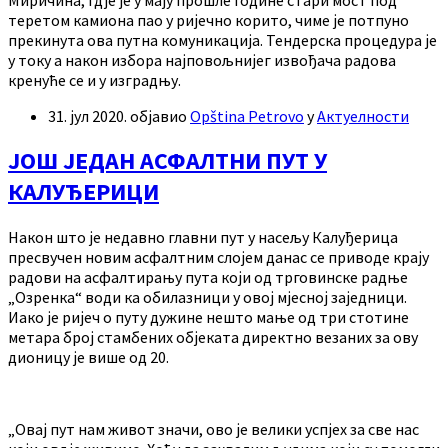
теретом камиона пао у ријечно корито, чиме је потпуно
прекинута ова путна комуникација. Тендерска процедура је
у току а након избора најповољнијег извођача радова
кренуће се и у изградњу.
31. јул 2020.
објавио
Opština Petrovo
у
Актуелности
ЈОШ ЈЕДАН АСФАЛТНИ ПУТ У
КАЛУЂЕРИЦИ
Након што је недавно главни пут у насељу Калуђерица
пресвучен новим асфалтним слојем данас се приводе крају
радови на асфалтирању пута који од трговинске радње
„Озренка“ води ка обилазници у овој мјесној заједници.
Иако је ријеч о путу дужине нешто мање од три стотине
метара број стамбених објеката директно везаних за ову
дионицу је више од 20.
„Овај пут нам живот значи, ово је велики успјех за све нас