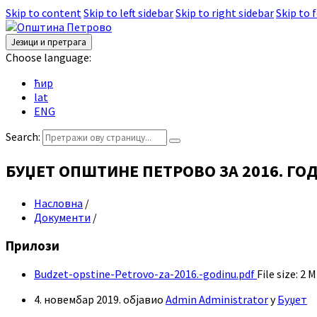
Skip to content
Skip to left sidebar
Skip to right sidebar
Skip to 
Језици и претрага
Choose language:
ћир
lat
ENG
Search:
БУЏЕТ ОПШТИНЕ ПЕТРОВО ЗА 2016. ГО
Насловна
/
Документи
/
Прилози
Budzet-opstine-Petrovo-za-2016.-godinu.pdf
File size:
2 
4. новембар 2019.
објавио
Admin Administrator
у
Буџет