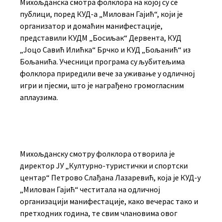
Михољданска смотра фолклора на којој су се
публици, поред КУД-а „Милован Гајић“, који је
организатор и домаћин манифестације,
представили КУДМ „Босиљак“ Дервента, КУД
„Јоцо Савић Илићка“ Брчко и КУД „Бољанић“ из
Бољанића. Учесници програма су љубитељима
фолклора приредили вече за уживање у одличној
игри и пјесми, што је награђено громогласним
аплаузима.
Михољданску смотру фолклора отворила је
директор ЈУ „Културно-туристички и спортски
центар“ Петрово Слађана Лазаревић, која је КУД-у
„Милован Гајић“ честитала на одличној
организацији манифестације, како вечерас тако и
претходних година, те свим члановима овог