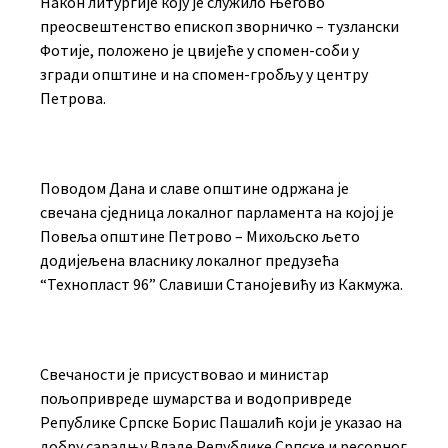
Након литургије коју је служило Његово
преосвештенство епископ зворничко – тузлански
Фотије, положено је цвијеће у спомен-соби у
згради општине и на спомен-гробљу у центру
Петрова.
Поводом Дана и славе општине одржана је
свечана сједница локалног парламента на којој је
Повеља општине Петрово – Михољско љето
додијељена власнику локалног предузећа
“Технопласт 96” Славиши Станојевићу из Какмужа.
Свечаности је присуствовао и министар
пољопривреде шумарства и водопривреде
Републике Српске Борис Пашалић који је указао на
добру сарадњу Владе Републике Српске и ресорног