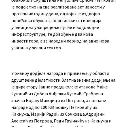
озаконила Скупштина Републике Српске. Петковић
је подсјетио на све реализоване активности у
протеклих годину дана, од којих је издвојио
повећања обухвата општинских стипендија
ученицима унапређење путне и водоводне
инфраструктуре, те довођење два нова
инвеститора, а за наредни период најавио нова
улагања у реални сектор.
У оквиру додјеле награда и признања, у области
друштвене дјелатности Златна значка додијељена
je директору Јавне предшколске утанове Мајке
Југовић из Добоја Анђелки Кузмић, Сребрена
значка Бојану Милојици из Петрова, а новчане
награде од по 100 КМ Бошку Петковићу из
Какмужа, Марији Радић из Сочковца,Адријани
Алексић из Петрова, Ради Грујичићу из Какмужа и