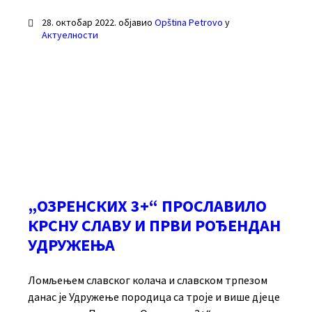
28. октобар 2022.
објавио
Opština Petrovo
у
Актуелности
„ОЗРЕНСКИХ 3+“ ПРОСЛАВИЛО
КРСНУ СЛАВУ И ПРВИ РОЂЕНДАН
УДРУЖЕЊА
Ломљењем славског колача и славском трпезом
данас је Удружење породица са троје и више дјеце