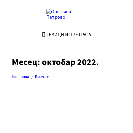
Skip
Skip
Skip
Skip
to
to
to
to
content
left
right
footer
sidebar
sidebar
ЈЕЗИЦИ И ПРЕТРАГА
Месец:
октобар 2022.
Насловна
Вијести
/