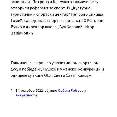
основци из Петрова и Какмужа а такмичење су
отворили референт за спорт ЈУ „Културно-
туристички и спортски центар“ Петрово Синиша
Томић, сарадник за спортска питања ФС РС Горан
Ђукић и директор школе „Вук Караџић“ Игор
Цвијановић.
Такмичење је прошло у позитивном спортском
духу а побједе и у мушкој и у женској конкуренцији
однијеле су екипе ОШ „Свети Сава“ Какмуж.
14. октобар 2022.
објавио
Opština Petrovo
у
Актуелности