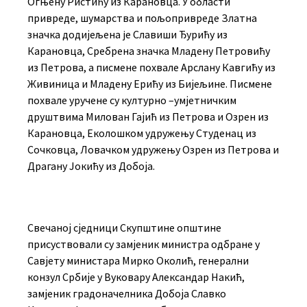
Огњену Ристићу из Карановца. У области
привреде, шумарства и пољопривреде Златна
значка додијељена je Славиши Ђурићу из
Карановца, Сребрена значка Младену Петровићу
из Петрова, а писмене похвале Арслану Кавгићу из
Живиница и Младену Ерићу из Бијељине. Писмене
похвале уручене су културно –умјетничким
друштвима Милован Гајић из Петрова и Озрен из
Карановца, Еколошком удружењу Студенац из
Сочковца, Ловачком удружењу Озрен из Петрова и
Драгану Јокићу из Добоја.
Свечаној сједници Скупштине општине
присуствовали су замјеник министра одбране у
Савјету министара Мирко Околић, генерални
конзул Србије у Вуковару Александар Накић,
замјеник градоначелника Добоја Славко