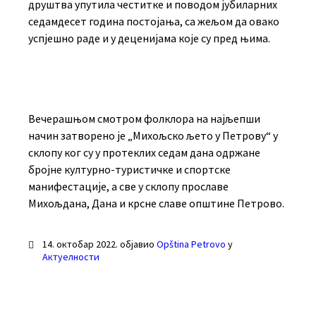
друштва упутила честитке и поводом јубиларних
седамдесет година постојања, са жељом да овако
успјешно раде и у деценијама које су пред њима.
Вечерашњом смотром фолклора на најљепши
начин затворено је „Михољско љето у Петрову“ у
склопу ког су у протеклих седам дана одржане
бројне културно-туристичке и спортске
манифестације, а све у склопу прославе
Михољдана, Дана и крсне славе општине Петрово.
14. октобар 2022.
објавио
Opština Petrovo
у
Актуелности