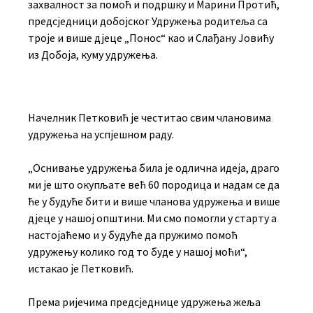
захвалност за помоћ и подршку и Марини Протић,
предсједници добојског Удружења родитеља са
троје и више дјеце „Понос“ као и Слађану Јовићу
из Добоја, куму удружења.
Начелник Петковић је честитао свим члановима
удружења на успјешном раду.
„Оснивање удружења била је одлична идеја, драго
ми је што окупљате већ 60 породица и надам се да
ће у будуће бити и више чланова удружења и више
дјеце у нашој општини. Ми смо помогли у старту а
настојаћемо и у будуће да пружимо помоћ
удружењу колико год то буде у нашој моћи“,
истакао је Петковић.
Према ријечима предсједнице удружења жеља