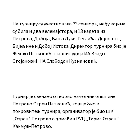
На турниру су учествовала 23 сениора, међу којима
су била и два велемајстора, и 13 кадета из
Петрова, Добоја, Бања Луке, Теслића, Дервенте,
Бијељине и Добој Истока. Директор турнира био је
Жељко Петковић, главни судија ИА Владо
Стојановић НА Слободан Кузмановић.
Турнир је свечано отворио начелник општине
Петрово Озрен Петковић, који је био и
покровитељ турнира, организатор је био ШК
„Озрен“ Петрово а домаћин РУЦ „Терме Озрен“
Какмуж-Петрово.