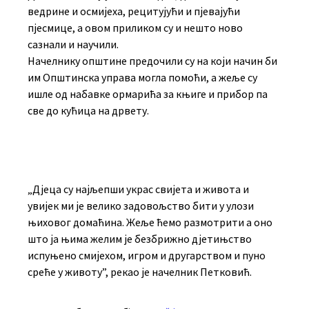
ведрине и осмијеха, рецитујући и пјевајући
пјесмице, а овом приликом су и нешто ново
сазнали и научили.
Начелнику општине предочили су на који начин би
им Општинска управа могла помоћи, а жеље су
ишле од набавке ормарића за књиге и прибор па
све до кућица на дрвету.
„Дјеца су најљепши украс свијета и живота и
увијек ми је велико задовољство бити у улози
њиховог домаћина. Жеље ћемо размотрити а оно
што ја њима желим је безбрижно дјетињство
испуњено смијехом, игром и другарством и пуно
среће у животу”, рекао је начелник Петковић.