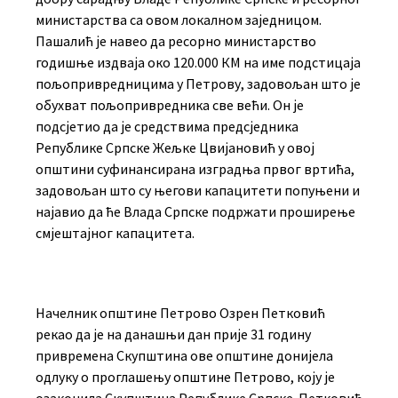
министарства са овом локалном заједницом.
Пашалић је навео да ресорно министарство
годишње издваја око 120.000 КМ на име подстицаја
пољопривредницима у Петрову, задовољан што је
обухват пољопривредника све већи. Он је
подсјетио да је средствима предсједника
Републике Српске Жељке Цвијановић у овој
општини суфинансирана изградња првог вртића,
задовољан што су његови капацитети попуњени и
најавио да ће Влада Српске подржати проширење
смјештајног капацитета.
Начелник општине Петрово Озрен Петковић
рекао да је на данашњи дан прије 31 годину
привремена Скупштина ове општине донијела
одлуку о проглашењу општине Петрово, коју је