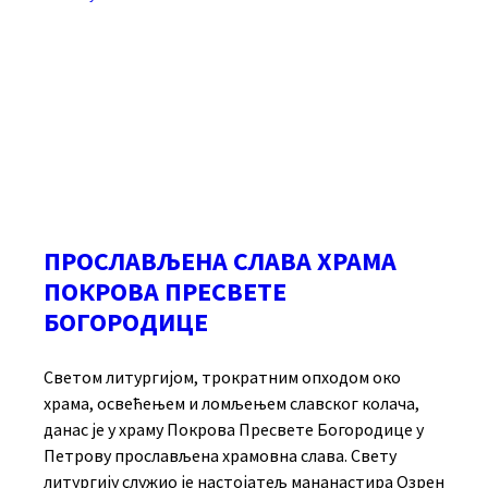
ПРОСЛАВЉЕНА СЛАВА ХРАМА
ПОКРОВА ПРЕСВЕТЕ
БОГОРОДИЦЕ
Светом литургијом, трократним опходом око
храма, освећењем и ломљењем славског колача,
данас је у храму Покрова Пресвете Богородице у
Петрову прослављена храмовна слава. Свету
литургију служио је настојатељ мананастира Озрен