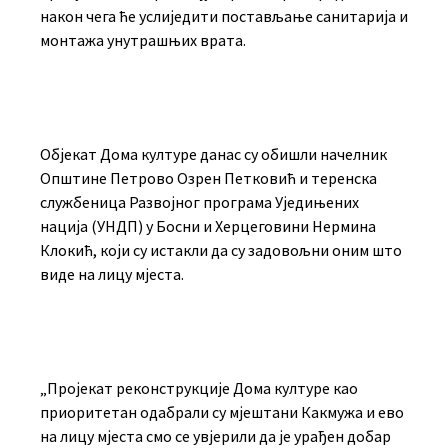
након чега ће услиједити постављање санитарија и
монтажа унутрашњих врата.
Објекат Дома културе данас су обишли начелник
Општине Петрово Озрен Петковић и теренска
службеница Развојног програма Уједињених
нација (УНДП) у Босни и Херцеговини Нермина
Клокић, који су истакли да су задовољни оним што
виде на лицу мјеста.
„Пројекат реконструкције Дома културе као
приоритетан одабрали су мјештани Какмужа и ево
на лицу мјеста смо се увјерили да је урађен добар