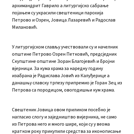
архимандрит Гаврило а литургијско сабрање
појањем су украсили свештеници парохија
Петрово и Озрен, Јовица Лазаревић и Радослав
Милановић.
У литургијском слављу учествовали су и начелник
општине Петрово Озрен Петковић, предсједник
Скупштине општине Зоран Благојевић и бројни
вјерници. За кума храма за наредну годину
изабрана је Радислава Јовић из Калуђерице а
данашњу славску трпезу припремио је Горан Зец из
Петрова са породицом, овогодишњи кум храма.
Свештеник Јовица овом приликом посебно је
нагласио слогу и заједништво вијерника, не само
из Петрова него и много шире, који су у веома
кратком року прикупили средства за иконописање