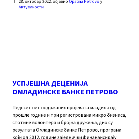
28. октобар 2022.
објавио
Opština Petrovo
у
Актуелности
УСПЈЕШНА ДЕЦЕНИЈА
ОМЛАДИНСКЕ БАНКЕ ПЕТРОВО
Педесет пет подржаних пројеката младих а од
прошле године и три регистрована микро бизниса,
стотине волонтера и бројна дружења, дио су
резултата Омладинске банке Петрово, програма
који од 2012. године заједнички финанансирају