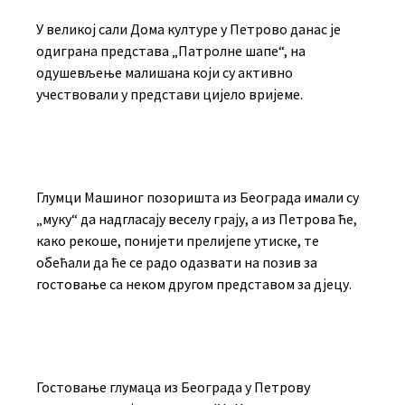
У великој сали Дома културе у Петрово данас је
одиграна представа „Патролне шапе“, на
одушевљење малишана који су активно
учествовали у представи цијело вријеме.
Глумци Машиног позоришта из Београда имали су
„муку“ да надгласају веселу грају, а из Петрова ће,
како рекоше, понијети прелијепе утиске, те
обећали да ће се радо одазвати на позив за
гостовање са неком другом представом за дјецу.
Гостовање глумаца из Београда у Петрову