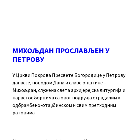
МИХОЉДАН ПРОСЛАВЉЕН У
ПЕТРОВУ
У Цркви Покрова Пресвете Богородице у Петрову
данас је, поводом Дана и славе општине –
Михољдан, служена света архијерејска литургија и
парастос борцима са овог подручја страдалим у
одбрамбено-отаџбинском и свим претходним
ратовима.