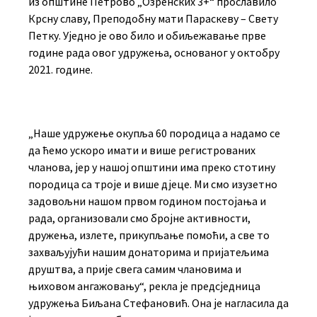
из општине Петрово „Озренских 3+“ прославило
Крсну славу, Преподобну мати Параскеву – Свету
Петку. Уједно је ово било и обиљежавање прве
године рада овог удружења, основаног у октобру
2021. године.
„Наше удружење окупља 60 породица а надамо се
да ћемо ускоро имати и више регистрованих
чланова, јер у нашој општини има преко стотину
породица са троје и више дјеце. Ми смо изузетно
задовољни нашом првом годином постојања и
рада, организовали смо бројне активности,
дружења, излете, прикупљање помоћи, а све то
захваљујући нашим донаторима и пријатељима
друштва, а прије свега самим члановима и
њиховом ангажовању“, рекла је предсједница
удружења Биљана Стефановић. Она је нагласила да