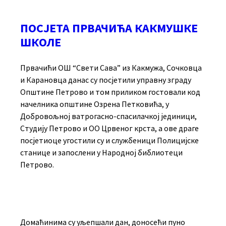
ПОСЈЕТА ПРВАЧИЋА КАКМУШКЕ
ШКОЛЕ
Првачићи ОШ “Свети Сава” из Какмужа, Сочковца
и Карановца данас су посјетили управну зграду
Општине Петрово и том приликом гостовали код
начелника општине Озрена Петковића, у
Добровољној ватрогасно-спасилачкој јединици,
Студију Петрово и ОО Црвеног крста, а ове драге
посјетиоце угостили су и службеници Полицијске
станице и запослени у Народној библиотеци
Петрово.
Домаћинима су уљепшали дан, доносећи пуно