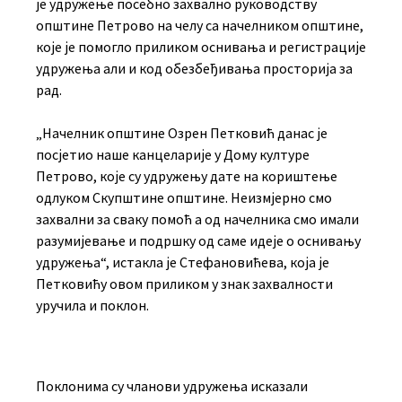
је удружење посебно захвално руководству
општине Петрово на челу са начелником општине,
које је помогло приликом оснивања и регистрације
удружења али и код обезбеђивања просторија за
рад.
„Начелник општине Озрен Петковић данас је
посјетио наше канцеларије у Дому културе
Петрово, које су удружењу дате на кориштење
одлуком Скупштине општине. Неизмјерно смо
захвални за сваку помоћ а од начелника смо имали
разумијевање и подршку од саме идеје о оснивању
удружења“, истакла је Стефановићева, која је
Петковићу овом приликом у знак захвалности
уручила и поклон.
Поклонима су чланови удружења исказали