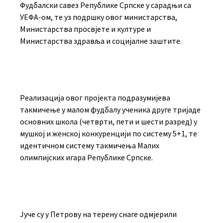
Фудбалски савез Републике Српске у сарадњи са
УЕФА-ом, те уз подршку овог министарства,
Министарства просвјете и културе и
Министарства здравља и социјалне заштите.
Реализација овог пројекта подразумијева
такмичење у малом фудбалу ученика друге тријаде
основних школа (четврти, пети и шести разред) у
мушкој и женској конкуренцији по систему 5+1, те
идентичном систему такмичења Малих
олимпијских игара Републике Српске.
Јуче су у Петрову на терену снаге одмјерили