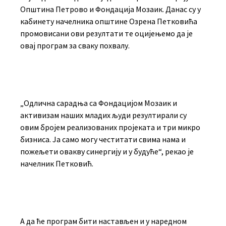
Општина Петрово и Фондација Мозаик. Данас су у
кабинету начелника општине Озрена Петковића
промовисани ови резултати те оцијењемо да је
овај програм за сваку похвалу.
„Одлична сарадња са Фондацијом Мозаик и
активизам наших младих људи резултирали су
овим бројем реализованих пројеката и три микро
бизниса. Ја само могу честитати свима нама и
пожељети овакву синергију и у будуће“, рекао је
начелник Петковић.
А да ће програм бити настављен и у наредном