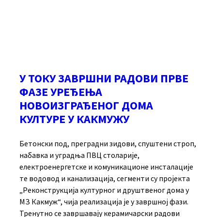
У ТОКУ ЗАВРШНИ РАДОВИ ПРВЕ
ФАЗЕ УРЕЂЕЊА
НОВОИЗГРАЂЕНОГ ДОМА
КУЛТУРЕ У КАКМУЖУ
Бетонски под, преградни зидови, спуштени строп,
набавка и уградња ПВЦ столарије,
електроенергетске и комуникационе инсталације
те водовод и канализација, сегменти су пројекта
„Реконструкција културног и друштвеног дома у
МЗ Какмуж“, чија реализација је у завршној фази.
Тренутно се завршавају керамичарски радови