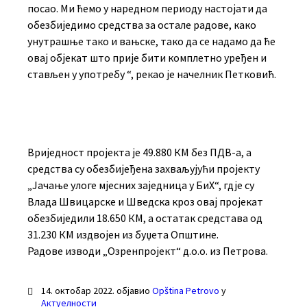
посао. Ми ћемо у наредном периоду настојати да
обезбиједимо средства за остале радове, како
унутрашње тако и вањске, тако да се надамо да ће
овај објекат што прије бити комплетно уређен и
стављен у употребу “, рекао је начелник Петковић.
Вриједност пројекта је 49.880 КМ без ПДВ-а, а
средства су обезбијеђена захваљујући пројекту
„Јачање улоге мјесних заједница у БиХ“, гдје су
Влада Швицарске и Шведска кроз овај пројекат
обезбиједили 18.650 КМ, а остатак средстава од
31.230 КМ издвојен из буџета Општине.
Радове изводи „Озренпројект“ д.о.о. из Петрова.
14. октобар 2022.
објавио
Opština Petrovo
у
Актуелности