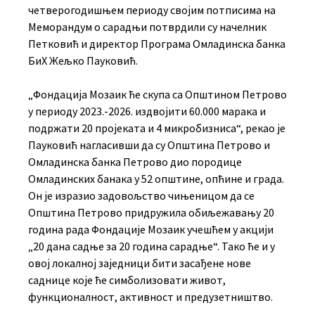
четверогодишњем периоду својим потписима на
Меморандум о сарадњи потврдили су начелник
Петковић и директор Програма Омладинска банка
БиХ Жељко Пауковић.
„Фондација Мозаик ће скупа са Општином Петрово
у периоду 2023.-2026. издвојити 60.000 марака и
подржати 20 пројеката и 4 микробизниса“, рекао је
Пауковић нагласивши да су Општина Петрово и
Омладинска банка Петрово дио породице
Омладинских банака у 52 општине, опћине и града.
Он је изразио задовољство чињеницом да се
Општина Петрово придружила обиљежавању 20
година рада Фондације Мозаик учешћем у акцији
„20 дана садње за 20 година сарадње“. Тако ће и у
овој локалној заједници бити засађене нове
саднице које ће симболизовати живот,
функционалност, активност и предузетништво.