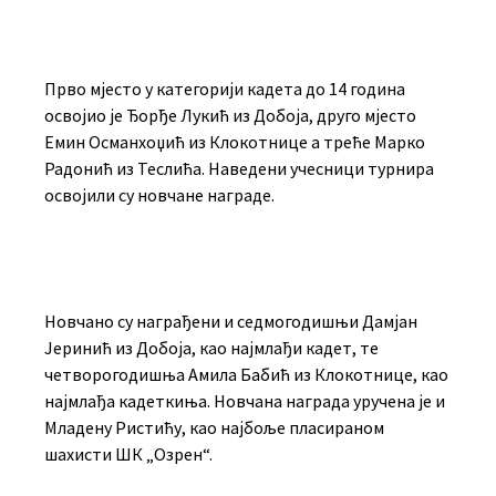
Прво мјесто у категорији кадета до 14 година
освојио је Ђорђе Лукић из Добоја, друго мјесто
Емин Османхоџић из Клокотнице а треће Марко
Радонић из Теслића. Наведени учесници турнира
освојили су новчане награде.
Новчано су награђени и седмогодишњи Дамјан
Јеринић из Добоја, као најмлађи кадет, те
четворогодишња Амила Бабић из Клокотнице, као
најмлађа кадеткиња. Новчана награда уручена је и
Младену Ристићу, као најбоље пласираном
шахисти ШК „Озрен“.