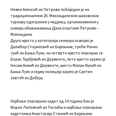
Невен Алексић из Петрова побиједио је на
традиционалном 26. Михољданском шаховском
турниру одиграном у недјељу, организованом у
оквиру обиљежавања Дана општине Петрово –
Михољдана.
Друго мјесто у категорији сениора освојио је
Далибор Стојановић из Бијељине, треће Ранко
Јуић из Бања Луке, на четврто мјесто пласирао се
Борис Ђурђевић из Дервенте, пето мјесто заузео је
Несим Ахмић из Дервенте, шесто Милан Вукић из
Бања Луке а седму позицију заузео је Сретен
Јевтић из Добоја.
Најбоље пласирани кадет од 14 година био је
Марко Липовчић из Теслића а најбоље пласирана
кадеткиња Анастасија Станкић из Бијељине.