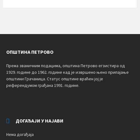
ОПШТИНА ПЕТРОВО
Према званичним подацима, општина Петрово егзистира од
1929. године до 1962. године кад је извршено њено припајање
општини Грачаница. Статус општине враћен јој је
референдумом грађана 1991. године.
ДОГАЂАЈИ У НАЈАВИ
Нема догађаја