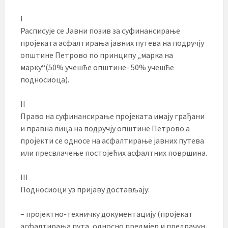
I
Расписује се Јавни позив за суфинансирање
пројеката асфалтирања јавних путева на подручју
општине Петрово по принципу „марка на
марку“(50% учешће општине- 50% учешће
подносиоца).
II
Право на суфинансирање пројеката имају грађани
и правна лица на подручју општине Петрово а
пројекти се односе на асфалтирање јавних путева
или пресвлачење постојећих асфалтних површина.
III
Подносиоци уз пријаву достављају:
– пројектно-техничку документацију (пројекат
асфалтирања пута, односно предмјер и предрачун