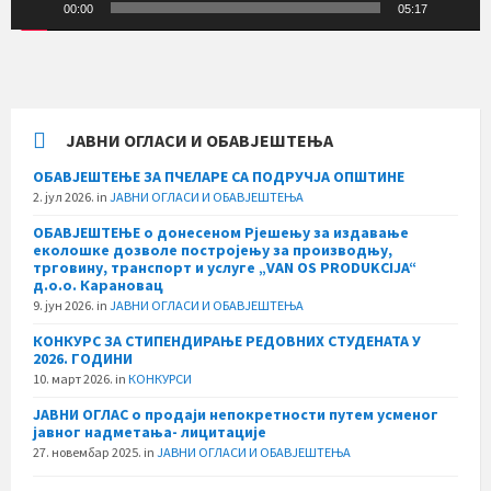
00:00
05:17
ЈАВНИ ОГЛАСИ И ОБАВЈЕШТЕЊА
ОБАВЈЕШТЕЊЕ ЗА ПЧЕЛАРЕ СА ПОДРУЧЈА ОПШТИНЕ
2. јул 2026.
in
ЈАВНИ ОГЛАСИ И ОБАВЈЕШТЕЊА
ОБАВЈЕШТЕЊЕ о донесеном Рјешењу за издавање
еколошке дозволе постројењу за производњу,
трговину, транспорт и услуге „VAN OS PRODUKCIJA“
д.о.о. Карановац
9. јун 2026.
in
ЈАВНИ ОГЛАСИ И ОБАВЈЕШТЕЊА
КОНКУРС ЗА СТИПЕНДИРАЊЕ РЕДОВНИХ СТУДЕНАТА У
2026. ГОДИНИ
10. март 2026.
in
КОНКУРСИ
ЈАВНИ ОГЛАС о продаји непокретности путем усменог
јавног надметања- лицитације
27. новембар 2025.
in
ЈАВНИ ОГЛАСИ И ОБАВЈЕШТЕЊА