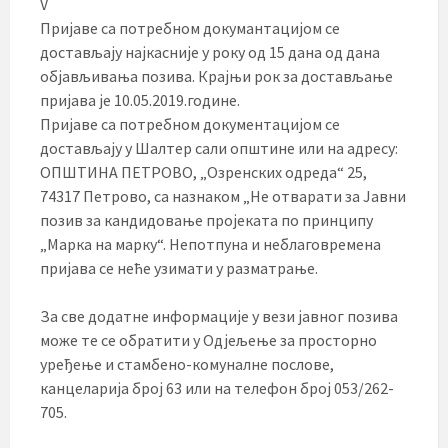
V
Пријаве са потребном докумантацијом се
достављају најкасније у року од 15 дана од дана
објављивања позива. Крајњи рок за достављање
пријава је 10.05.2019.године.
Пријаве са потребном документацијом се
достављају у Шалтер сали општине или на адресу:
ОПШТИНА ПЕТРОВО, „Озренских одреда“ 25,
74317 Петрово, са назнаком „Не отварати за Јавни
позив за кандидовање пројеката по принципу
„Марка на марку“. Непотпуна и неблаговремена
пријава се неће узимати у разматрање.
За све додатне информације у вези јавног позива
може те се обратити у Одјељење за просторно
уређење и стамбено-комуналне послове,
канцеларија број 63 или на телефон број 053/262-
705.