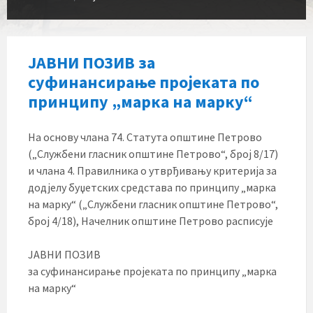
ЈАВНИ ПОЗИВ за
суфинансирање пројеката по
принципу „марка на марку“
На основу члана 74. Статута општине Петрово
(„Службени гласник општине Петрово“, број 8/17)
и члана 4. Правилника о утврђивању критерија за
додјелу буџетских средстава по принципу „марка
на марку“ („Службени гласник општине Петрово“,
број 4/18), Начелник општине Петрово расписује
ЈАВНИ ПОЗИВ
за суфинансирање пројеката по принципу „марка
на марку“