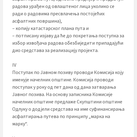
радова урађен од овлаштеног лица уколико се
ради о радовима пресвлачења постојећих
асфалтних површина),
– копију катастарског плана пута и
– потписану изјаву да ће до покретања поступка за
избор извођача радова обезбиједити припадајући
дио средстава за реализацију пројекта.
IV
Поступак по Јавном позиву проводи Комисија коју
именује начелник општине. Комисија проводи
поступак у року од пет дана од дана затварања
Јавног позива. На основу записника Комисије
начелник општине предлаже Скупштини општине
Одлуку о додјели средстава на име суфинансирања
асфалтирања путева по принципу „марка на
марку“.