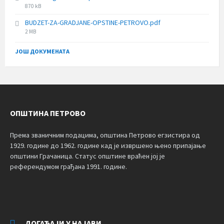
File
870 kB
size:
BUDZET-ZA-GRADJANE-OPSTINE-PETROVO.pdf
File
2 MB
size:
ЈОШ ДОКУМЕНАТА
ОПШТИНА ПЕТРОВО
Према званичним подацима, општина Петрово егзистира од
1929. године до 1962. године кад је извршено њено припајање
општини Грачаница. Статус општине враћен јој је
референдумом грађана 1991. године.
ДОГАЂАЈИ У НАЈАВИ