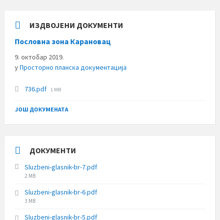
ИЗДВОЈЕНИ ДОКУМЕНТИ
Пословна зона Карановац
9. октобар 2019.
у
Просторно планска документација
File
736.pdf
1 MB
size:
ЈОШ ДОКУМЕНАТА
ДОКУМЕНТИ
Sluzbeni-glasnik-br-7.pdf
File
2 MB
size:
Sluzbeni-glasnik-br-6.pdf
File
3 MB
size:
Sluzbeni-glasnik-br-5.pdf