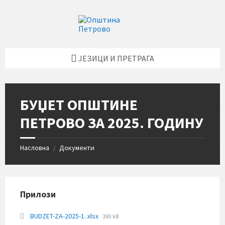
Skip
Skip
Skip
Skip
to
to
to
to
content
left
right
footer
sidebar
sidebar
ЈЕЗИЦИ И ПРЕТРАГА
БУЏЕТ ОПШТИНЕ
ПЕТРОВО ЗА 2025. ГОДИНУ
Насловна
Документи
/
Прилози
File
BUDZET-ZA-2025-1..xlsx
390 kB
size: