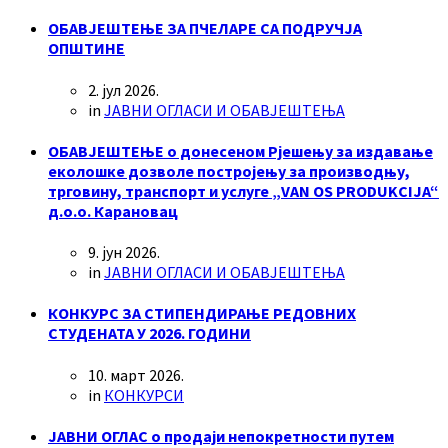
ОБАВЈЕШТЕЊЕ ЗА ПЧЕЛАРЕ СА ПОДРУЧЈА
ОПШТИНЕ
2. јул 2026.
in
ЈАВНИ ОГЛАСИ И ОБАВЈЕШТЕЊА
ОБАВЈЕШТЕЊЕ о донесеном Рјешењу за издавање
еколошке дозволе постројењу за производњу,
трговину, транспорт и услуге „VAN OS PRODUKCIJA“
д.о.о. Карановац
9. јун 2026.
in
ЈАВНИ ОГЛАСИ И ОБАВЈЕШТЕЊА
КОНКУРС ЗА СТИПЕНДИРАЊЕ РЕДОВНИХ
СТУДЕНАТА У 2026. ГОДИНИ
10. март 2026.
in
КОНКУРСИ
ЈАВНИ ОГЛАС о продаји непокретности путем