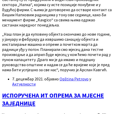
сектора „Напка“, којима су исте позиције понуђене и у
будућој фирми. С њима је договорено да остваре контакт са
бишим Напковим радницима у току ове седмице, како би
менаџмент фирме „Kavgico“ са свима њима одржао
састанак наредног понедјељка.
„Наш план је да куповину објекта окончамо до нове године,
у јануару и фебруару да извршимо санацију објекта и
инсталирање машина и опреме а почетком марта да
радници уђу у погон. Планирали смо мјесец дана тестне
производње а да април буде мјесец у ком ћемо почети рад у
пуном капацитету. Драго ми је да имамо и подршку
руководства општине и надам се да ће вријеме које је пред
нама бити успјешно за све нас“, поручио је Арслан Кавгић.
7. децембар 2021.
објавио
Opština Petrovo
у
Актуелности
ИСПОРУЧЕНА ИТ ОПРЕМА ЗА МЈЕСНЕ
ЗАЈЕДНИЦЕ