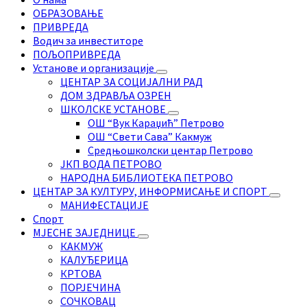
ОБРАЗОВАЊЕ
ПРИВРЕДА
Водич за инвеститоре
ПОЉОПРИВРЕДА
Установе и организације
ЦЕНТАР ЗА СОЦИЈАЛНИ РАД
ДОМ ЗДРАВЉА ОЗРЕН
ШКОЛСКЕ УСТАНОВЕ
ОШ “Вук Караџић” Петрово
ОШ “Свети Сава” Какмуж
Средњошколски центар Петрово
ЈКП ВОДА ПЕТРОВО
НАРОДНА БИБЛИОТЕКА ПЕТРОВО
ЦЕНТАР ЗА КУЛТУРУ, ИНФОРМИСАЊЕ И СПОРТ
МАНИФЕСТАЦИЈЕ
Спорт
МЈЕСНЕ ЗАЈЕДНИЦЕ
КАКМУЖ
КАЛУЂЕРИЦА
КРТОВА
ПОРЈЕЧИНА
СОЧКОВАЦ