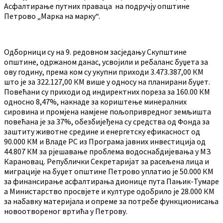
Асфалтирање путних праваца на подручју општине
Петрово „Марка на марку“.
Одборници су на 9. редовном засједању Скупштине
општине, одржаном данас, усвојили и ребаланс буџета за
ову годину, према ком су укупни приходи 3.473.387,00 КМ
што је за 322.127,00 КМ више у односу на планирани буџет.
Повећани су приходи од индиректних пореза за 160.00 КМ
односно 8,47%, накнаде за кориштење минералних
сировина и промјена намјене пољопривредног земљишта
повећана је за 37%, обезбијеђена су средства од Фонда за
заштиту животне средине и енергетску ефикасност од
90.000 КМ и Владе РС из Програма јавних инвестиција од
44.807 КМ за рјешавање проблема водоснабдијевања у МЗ
Карановац. Републички Секретаријат за расељена лица и
миграције на буџет општине Петрово уплатио је 50.000 КМ
за финансирање асфалтирања дионице пута Пањик-Тумаре
а Министарство просвјете и културе одобрило је 28.000 КМ
за набавку материјала и опреме за потребе функционисања
новоотвореног вртића у Петрову.