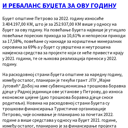
И РЕБАЛАНС БУЏЕТА ЗА ОВУ ГОДИНУ
Буџет општине Петрово за 2022. годину износиће
3.404.197,00 КМ, што је за 252.937,00 КМ више у односу на
буџет за ову годину. На повећање буџета највише је утицало
повећање пореских прихода за 10,61% и непорески приходи
за 17,58%, повећане су накнаде за кориштење минералних
сировина за 69% а у буџет су уврштена и неутрошена
намјенска средства за пројекте који се неће привести крају
у 2021. години, те се њихова реализација преноси у 2022.
годину.
На расходовној страни буџета општине за наредну годину,
између осталог, планиран је текући грант ЈПУ „Мајке
Југовић“ Добој на име субвенционисања трошкова боравка
дјеце у Радној јединици ове установе у Петрову, до износа
економске цијене (дио трошкова боравка дјеце сносе
родитељи). Новина на расходовној страни буџета су
трошкови финансирања Туристичке организације
Петрово, чије оснивање је планирано за почетак 2022.
године а више средстава у односу на буџет 2021. године,
између осталог, планирано је за финансирање пројекта