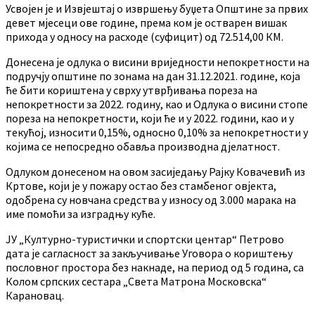
Усвојен је и Извјештај о извршењу буџета Општине за првих
девет мјесеци ове године, према ком је остварен вишак
прихода у односу на расходе (суфицит) од 72.514,00 КМ.
Донесена је одлука о висини вриједности непокретности на
подручју општине по зонама на дан 31.12.2021. године, која
ће бити кориштена у сврху утврђивања пореза на
непокретности за 2022. годину, као и Одлука о висини стопе
пореза на непокретности, који ће и у 2022. години, као и у
текућој, износити 0,15%, односно 0,10% за непокретности у
којима се непосредно обавља производна дјелатност.
Одлуком донесеном на овом засиједању Рајку Ковачевић из
Кртове, који је у пожару остао без стамбеног овјекта,
одобрена су новчана средства у износу од 3.000 марака на
име помоћи за изградњу куће.
ЈУ „Културно-туристички и спортски центар“ Петрово
дата је сагласност за закључивање Уговора о кориштењу
пословног простора без накнаде, на период од 5 година, са
Колом српских сестара „Света Матрона Московска“
Карановац.