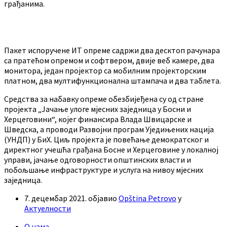
грађанима.
Пакет испоручене ИТ опреме садржи два десктоп рачунара
са пратећом опремом и софтвером, двије веб камере, два
монитора, један пројектор са мобилним пројекторским
платном, два мултифункционална штампача и два таблета.
Средства за набавку опреме обезбијеђена су од стране
пројекта „Јачање улоге мјесних заједница у Босни и
Херцеговини“, којег финансира Влада Швицарске и
Шведска, а проводи Развојни програм Уједињених нација
(УНДП) у БиХ. Циљ пројекта је повећање демократског и
директног учешћа грађана Босне и Херцеговине у локалној
управи, јачање одговорности општинских власти и
побољшање инфраструктуре и услуга на нивоу мјесних
заједница.
7. децембар 2021.
објавио
Opština Petrovo
у
Актуелности
О нама