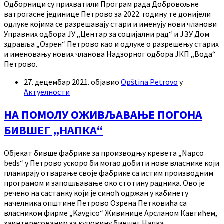
Одборници су прихватили Програм рада Добровољне
ватрогасне јединице Петрово за 2022. годину те донијели
одлуке којима се разрешавају стари и именују нови чланови
Управних одбора ЈУ „Центар за социјални рад“ и ЈЗУ Дом
здравља „Озрен“ Петрово као и одлуке о разрешењу старих
и именовању нових чланова Надзорног одбора ЈКП „Вода“
Петрово.
27. децембар 2021.
објавио
Opština Petrovo
у
Актуелности
НА ПОМОЛУ ОЖИВЉАВАЊЕ ПОГОНА
БИВШЕГ „НАПКА“
Објекат бивше фабрике за производњу кревета „Napco
beds“ у Петрово ускоро би могао добити нове власнике који
планирају отварање своје фабрике са истим производним
програмом и запошљавање око стотину радника. Ово је
речено на састанку који је синоћ одржан у кабинету
начелника општине Петрово Озрена Петковића са
власником фирме „Kavgico“ Живинице Арсланом Кавгићем,
заинтересованим за куповину бившег Напка.