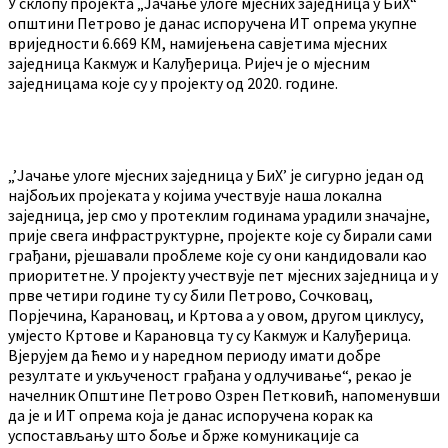
У склопу пројекта „Јачање улоге мјесних заједница у БиХ“
општини Петрово је данас испоручена ИТ опрема укупне
вриједности 6.669 КМ, намијењена савјетима мјесних
заједница Какмуж и Калуђерица. Ријеч је о мјесним
заједницама које су у пројекту од 2020. године.
„’Јачање улоге мјесних заједница у БиХ’ је сигурно један од
најбољих пројеката у којима учествује наша локална
заједница, јер смо у протеклим годинама урадили значајне,
прије свега инфраструктурне, пројекте које су бирали сами
грађани, рјешавали проблеме које су они кандидовали као
приоритетне. У пројекту учествује пет мјесних заједница и у
прве четири године ту су били Петрово, Сочковац,
Порјечина, Карановац, и Кртова а у овом, другом циклусу,
умјесто Кртове и Карановца ту су Какмуж и Калуђерица.
Вјерујем да ћемо и у наредном периоду имати добре
резултате и укљученост грађана у одлучивање“, рекао је
начелник Општине Петрово Озрен Петковић, напоменувши
да је и ИТ опрема која је данас испоручена корак ка
успостављању што боље и брже комуникације са