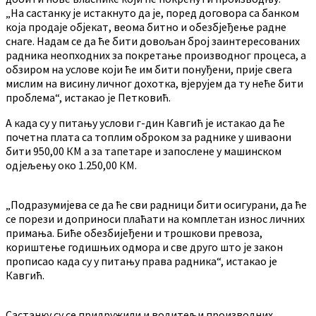
„На састанку је истакнуто да је, поред договора са банком
која продаје објекат, веома битно и обезбјеђење радне
снаге. Надам се да ће бити довољан број заинтересованих
радника неопходних за покретање производног процеса, а
обзиром на услове који ће им бити понуђени, прије свега
мислим на висину личног дохотка, вјерујем да ту неће бити
проблема“, истакао је Петковић.
А када су у питању услови г-дин Кавгић је истакао да ће
почетна плата са топлим оброком за раднике у шиваони
бити 950,00 КМ а за тапетаре и запослене у машинском
одјељењу око 1.250,00 КМ.
„Подразумијева се да ће сви радници бити осигурани, да ће
се порези и доприноси плаћати на комплетан износ личних
примања. Биће обезбијеђени и трошкови превоза,
кориштење годишњих одмора и све друго што је закон
прописао када су у питању права радника“, истакао је
Кавгић.
Састанку су се придружили и водитељи производних