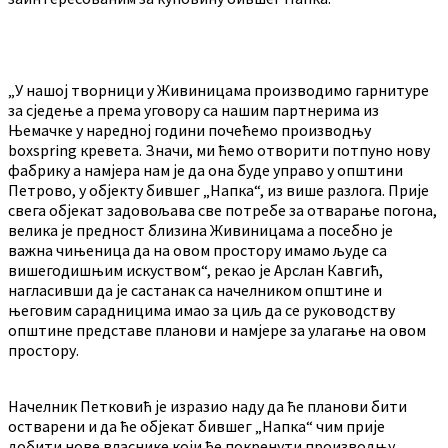
„У нашој творници у Живиницама производимо гарнитуре
за сједење а према уговору са нашим партнерима из
Њемачке у наредној години почећемо производњу
boxspring кревета. Значи, ми ћемо отворити потпуно нову
фабрику а намјера нам је да она буде управо у општини
Петрово, у објекту бившег „Напка“, из више разлога. Прије
свега објекат задовољава све потребе за отварање погона,
велика је предност близина Живиницама а посебно је
важна чињеница да на овом простору имамо људе са
вишегодишњим искуством“, рекао је Арслан Кавгић,
нагласивши да је састанак са начелником општине и
његовим сарадницима имао за циљ да се руководству
општине представе планови и намјере за улагање на овом
простору.
Начелник Петковић је изразио наду да ће планови бити
остварени и да ће објекат бившег „Напка“ чим прије
добити нове власнике који ће покренути производњу.