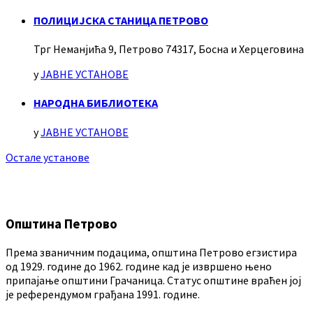
ПОЛИЦИЈСКА СТАНИЦА ПЕТРОВО
Трг Неманјића 9, Петрово 74317, Босна и Херцеговина
у
ЈАВНЕ УСТАНОВЕ
НАРОДНА БИБЛИОТЕКА
у
ЈАВНЕ УСТАНОВЕ
Остале установе
Општина Петрово
Према званичним подацима, општина Петрово егзистира
од 1929. године до 1962. године кад је извршено њено
припајање општини Грачаница. Статус општине враћен јој
је референдумом грађана 1991. године.