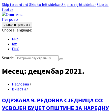
Skip to content
Skip to left sidebar
Skip to right sidebar
Skip to
footer
Језици и претрага
Choose language:
ћир
lat
ENG
Search:
Месец:
децембар 2021.
Насловна
/
Вијести
/
ОДРЖАНА 9. РЕДОВНА СЈЕДНИЦА СО:
УСВОЈЕН БУЏЕТ ОПШТИНЕ ЗА НАРЕДНУ