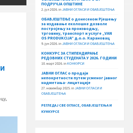
ПОДРУЧЈА ОПШТИНЕ
2. јул 2026.
in
ЈАВНИ ОГЛАСИ И ОБАВЈЕШТЕЊА
ОБАВЈЕШТЕЊЕ о донесеном Рјешењу
за издавање еколошке дозволе
постројењу за производњу,
трговину, транспорт и услуге „VAN
OS PRODUKCIJA“ д.о.о. Карановац
9. јун 2026.
in
ЈАВНИ ОГЛАСИ И ОБАВЈЕШТЕЊА
КОНКУРС ЗА СТИПЕНДИРАЊЕ
РЕДОВНИХ СТУДЕНАТА У 2026. ГОДИНИ
10. март 2026.
in
КОНКУРСИ
 И
ЈАВНИ ОГЛАС о продаји
непокретности путем усменог јавног
надметања- лицитације
27. новембар 2025.
in
ЈАВНИ ОГЛАСИ И
ОБАВЈЕШТЕЊА
вцу,
РЕГЛЕДАЈ СВЕ ОГЛАСЕ, ОБАВЈЕШТЕЊА И
КУНКУРСЕ