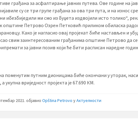
тиве грађана за асфалтирање јавних путева. Ове године на ја
ијавиле су се три групе грађана за ова три пута, и на износ ср
они ибезбиједили ми смо из буџета издвојили исто толико“, рек
к општине Петрово Озрен Петковић приликом обиласка радо
арановцу. Како је нагласио овај пројекат биће настављен и убу
рисао свим заинтересованим грађанима општине Петрово да се
рипремати за јавни позив који ће бити расписан наредне годин
на поменутим путним дионицама биће окончани у уторак, на
 а укупна вриједност пројекта је 67.690 КМ.
птембар 2021.
објавио
Opština Petrovo
у
Актуелности