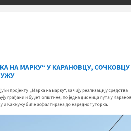
КА НА МАРКУ“ У КАРАНОВЦУ, СОЧКОВЦУ
МУЖУ
ући пројекту „Марка на марку“, за чију реализацију средства
ђују грађани и буџет општине, по једна дионица пута у Карано
у и Какмужу биће асфалтирана до наредног уторка.