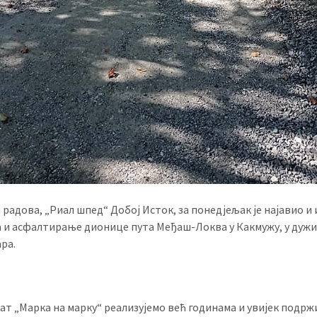
 радова, „Риал шпед“ Добој Исток, за понедјељак је најавио и
 и асфалтирање дионице пута Међаш-Локва у Какмужу, у дужи
ара.
кат „Марка на марку“ реализујемо већ годинама и увијек подрж