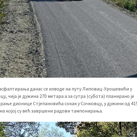
асфалтирања данас се изводе на путу Липовац-Урошевићи у
у, чија је дужина 270 метара а за сутра (субота) планирано је
рање дионице Стјепановића сокак у Сочковцу, у дужини од 41
 на којој су већ завршени радови тампонирања.