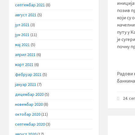
иниција
септембар 2021
(8)
позив пр
август 2021
(5)
који су 
начелни
јул 2021
(3)
путу у К
јун 2021
(11)
је суге
мај 2021
(5)
почну п
април 2021
(6)
март 2021
(6)
Радови 
фебруар 2021
(5)
банкина,
јануар 2021
(7)
децембар 2020
(5)
24. се
новембар 2020
(8)
октобар 2020
(11)
септембар 2020
(3)
август 2020
(17)