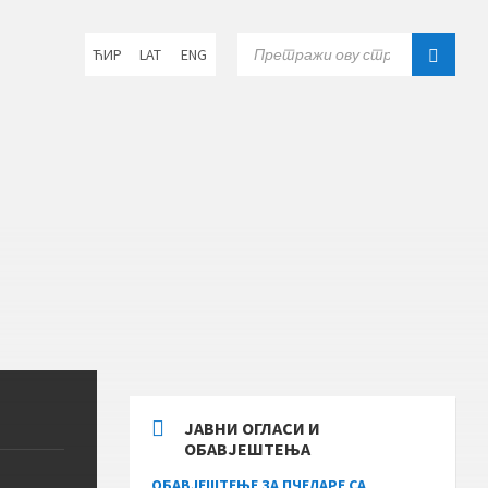
Choose
SEARCH:
ЋИР
LAT
ENG
language:
ЈАВНИ ОГЛАСИ И
ОБАВЈЕШТЕЊА
ОБАВЈЕШТЕЊЕ ЗА ПЧЕЛАРЕ СА