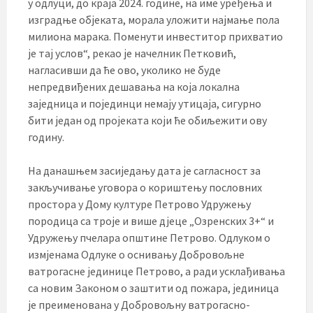
у одлуци, до краја 2024. године, на име уређења и
изградње објеката, морала уложити најмање пола
милиона марака. Поменути инвеститор прихватио
је тај услов“, рекао је начелник Петковић,
нагласивши да ће ово, уколико не буде
непредвиђених дешавања на која локална
заједница и појединци немају утицаја, сигурно
бити један од пројеката који ће обиљежити ову
годину.
На данашњем засиједању дата је сагласност за
закључивање уговора о кориштењу пословних
простора у Дому културе Петрово Удружењу
породица са троје и више дјеце „Озренских 3+“ и
Удружењу пчелара општине Петрово. Одлуком о
измјенама Одлуке о оснивању Добровољне
ватрогасне јединице Петрово, а ради усклађивања
са новим Законом о заштити од пожара, јединица
је преименована у Добровољну ватрогасно-