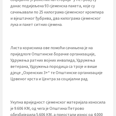
данас подијељена 93 сјеменска пакета, које су
сачињавали по 25 килограма сјеменског кромпира
и вјештачког ђубрива, два килограма сјеменског
лука и пакет ситних сјемена.
Листа корисника ове помоћи сачињена је на
приједлоге Општинске борачке организације,
Удружења ратних војних инвалида, Удружења
ветерана, Удружења породица са троје и више
дјеце „Озренских 3+“ те Општинске организације
Црвеног крста и Центра за социјални рад.
Укупна вриједност сјеменског материјала износила
је 9.606 КМ, од чега је Општина Петрово
обезбиједила 5.606 КМ, а преостали износ од 4.000