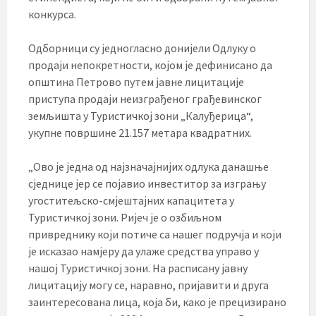
конкурса.
Одборници су једногласно донијели Одлуку о
продаји непокретности, којом је дефинисано да
општина Петрово путем јавне лицитације
приступа продаји неизграђеног грађевинског
земљишта у Туристичкој зони „Калуђерица“,
укупне површине 21.157 метара квадратних.
„Ово је једна од најзначајнијих одлука данашње
сједнице јер се појавио инвеститор за изгрању
угоститељско-смјештајних капацитета у
Туристичкој зони. Ријеч је о озбиљном
привреднику који потиче са нашег подручја и који
је исказао намјеру да улаже средства управо у
нашој Туристичкој зони. На расписану јавну
лицитацију могу се, наравно, пријавити и друга
заинтересована лица, која би, како је прецизирано