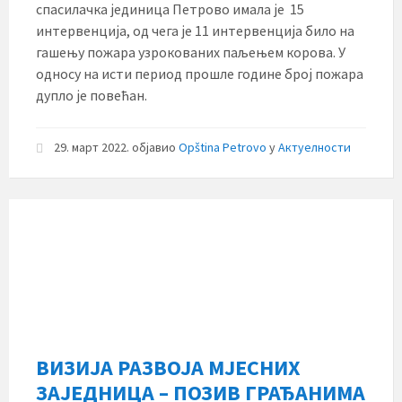
спасилачка јединица Петрово имала је 15
интервенција, од чега је 11 интервенција било на
гашењу пожара узрокованих паљењем корова. У
односу на исти период прошле године број пожара
дупло је повећан.
29. март 2022.
објавио
Opština Petrovo
у
Актуелности
ВИЗИЈА РАЗВОЈА МЈЕСНИХ
ЗАЈЕДНИЦА – ПОЗИВ ГРАЂАНИМА