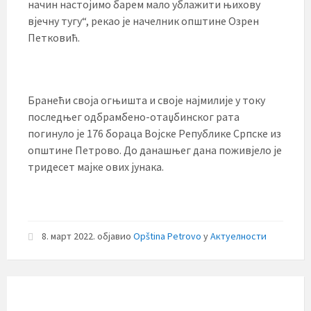
начин настојимо барем мало ублажити њихову
вјечну тугу“, рекао је начелник општине Озрен
Петковић.
Бранећи своја огњишта и своје најмилије у току
последњег одбрамбено-отаџбинског рата
погинуло је 176 бораца Војске Републике Српске из
општине Петрово. До данашњег дана поживјело је
тридесет мајке ових јунака.
8. март 2022.
објавио
Opština Petrovo
у
Актуелности