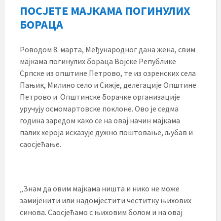
ПОСЈЕТЕ МАЈКАМА ПОГИНУЛИХ
БОРАЦА
Pоводом 8. марта, Међународног дана жена, свим
мајкама погинулих бораца Војске Републике
Српске из општине Петрово, те из озренских села
Пањик, Милино село и Сижје, делегације Општине
Петрово и Општинске борачке организације
уручују осмомартовске поклоне. Ово је седма
година заредом како се на овај начин мајкама
палих хероја исказује дужно поштовање, љубав и
саосјећање.
„Знам да овим мајкама ништа и нико не може
замијенити или надомјестити честитку њихових
синова. Саосјећамо с њиховим болом и на овај