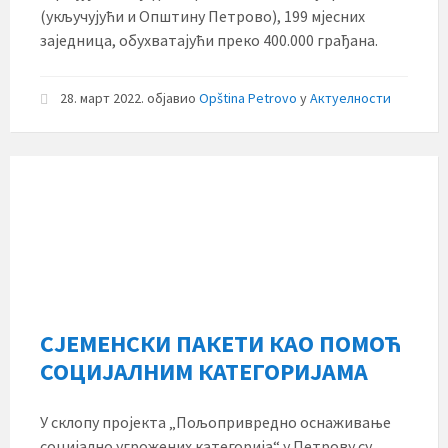
(укључујући и Општину Петрово), 199 мјесних
заједница, обухватајући преко 400.000 грађана.
28. март 2022.
објавио
Opština Petrovo
у
Актуелности
СЈЕМЕНСКИ ПАКЕТИ КАО ПОМОЋ
СОЦИЈАЛНИМ КАТЕГОРИЈАМА
У склопу пројекта „Пољопривредно оснаживање
социјално угрожених категорија“ у Петрову су