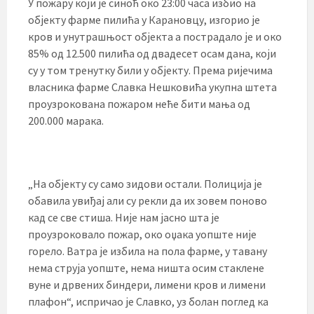
У пожару који је синоћ око 23:00 часа избио на
објекту фарме пилића у Карановцу, изгорио је
кров и унутрашњост објекта а пострадало је и око
85% од 12.500 пилића од двадесет осам дана, који
су у том тренутку били у објекту. Према ријечима
власника фарме Славка Нешковића укупна штета
проузрокована пожаром неће бити мања од
200.000 марака.
„На објекту су само зидови остали. Полиција је
обавила увиђај али су рекли да их зовем поново
кад се све стиша. Није нам јасно шта је
проузроковало пожар, око оџака уопште није
горело. Ватра је избила на пола фарме, у тавану
нема струја уопште, нема ништа осим стаклене
вуне и дрвених биндери, лимени кров и лимени
плафон“, испричао је Славко, уз болан поглед ка