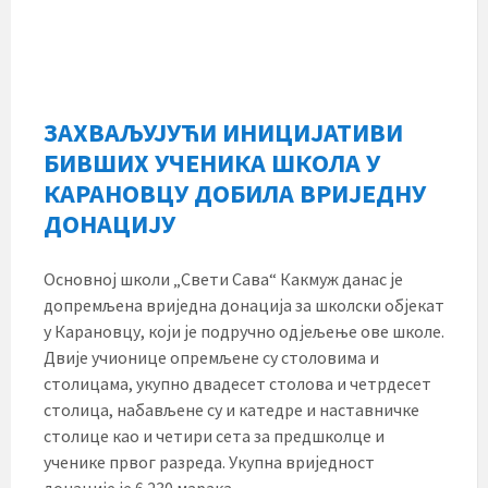
ЗАХВАЉУЈУЋИ ИНИЦИЈАТИВИ
БИВШИХ УЧЕНИКА ШКОЛА У
КАРАНОВЦУ ДОБИЛА ВРИЈЕДНУ
ДОНАЦИЈУ
Основној школи „Свети Сава“ Какмуж данас је
допремљена вриједна донација за школски објекат
у Карановцу, који је подручно одјељење ове школе.
Двије учионице опремљене су столовима и
столицама, укупно двадесет столова и четрдесет
столица, набављене су и катедре и наставничке
столице као и четири сета за предшколце и
ученике првог разреда. Укупна вриједност