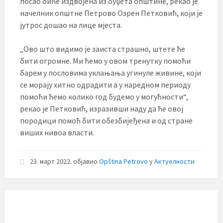
посао биће издвојена из буџета општине, рекао је
начелник општне Петрово Озрен Петковић, који је
јутрос дошао на лице мјеста.
„Ово што видимо је заиста страшно, штете ће
бити огромне. Ми ћемо у овом тренутку помоћи
барем у пословима уклањања угинуле живине, који
се морају хитно одрадити а у наредном периоду
помоћи ћемо колико год будемо у могућности“,
рекао је Петковић, изразивши наду да ће овој
породици помоћ бити обезбијеђена и од стране
виших нивоа власти.
23. март 2022.
објавио
Opština Petrovo
у
Актуелности