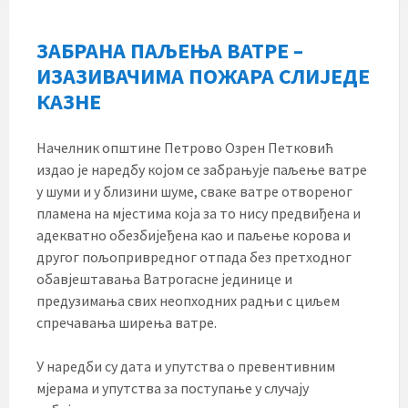
ЗАБРАНА ПАЉЕЊА ВАТРЕ –
ИЗАЗИВАЧИМА ПОЖАРА СЛИЈЕДЕ
КАЗНЕ
Начелник општине Петрово Озрен Петковић
издао је наредбу којом се забрањује паљење ватре
у шуми и у близини шуме, сваке ватре отвореног
пламена на мјестима која за то нису предвиђена и
адекватно обезбијеђена као и паљење корова и
другог пољопривредног отпада без претходног
обавјештавања Ватрогасне јединице и
предузимања свих неопходних радњи с циљем
спречавања ширења ватре.
У наредби су дата и упутства о превентивним
мјерама и упутства за поступање у случају