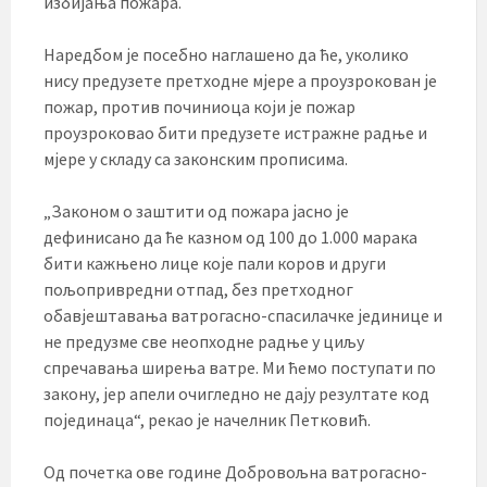
избијања пожара.
Наредбом је посебно наглашено да ће, уколико
нису предузете претходне мјере а проузрокован је
пожар, против починиоца који је пожар
проузроковао бити предузете истражне радње и
мјере у складу са законским прописима.
„Законом о заштити од пожара јасно је
дефинисано да ће казном од 100 до 1.000 марака
бити кажњено лице које пали коров и други
пољопривредни отпад, без претходног
обавјештавања ватрогасно-спасилачке јединице и
не предузме све неопходне радње у циљу
спречавања ширења ватре. Ми ћемо поступати по
закону, јер апели очигледно не дају резултате код
појединаца“, рекао је начелник Петковић.
Од почетка ове године Добровољна ватрогасно-