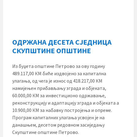
ОДРЖАНА ДЕСЕТА СЈЕДНИЦА
СКУПШТИНЕ ОПШТИНЕ
Из буџета општине Петрово за ову годину
489.117,00 КМ биће издвојено за капитална
улагања, од чега је износ од 418.217,00 КМ
намијењен прибављању зграда и објеката,
60.000,00 КМ за инвестиционо одржавање,
реконструкцију и адаптацију зграда и објеката а
10.900,00 КМ за набавку постројења и опреме.
Програм капиталних улагања усвојен је на
данашњем, десетом редовном засиједању
Скупштине општине Петрово.