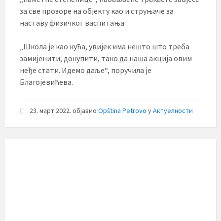
за све прозоре на објекту као и струњаче за
наставу физичког васпитања.
„Школа је као кућа, увијек има нешто што треба
замијенити, докупити, тако да наша акција овим
неђе стати. Идемо даље“, поручила је
Благојевићева.
23. март 2022.
објавио
Opština Petrovo
у
Актуелности