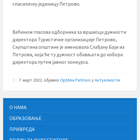
спасилачку јединицу Петрово.
Већином гласова одборника за вршиоца дужности
директора Туристичке организације Петрово,
Скупштина општине је именовала Слађану Баји из
Петрова, која ће ту дужност обављати до избора
директора путем јавног конкурса.
7. март 2022.
објавио
Opština Petrovo
у
Актуелности
О НАМА
ОБРАЗОВАЊЕ
ПРИВРЕДА