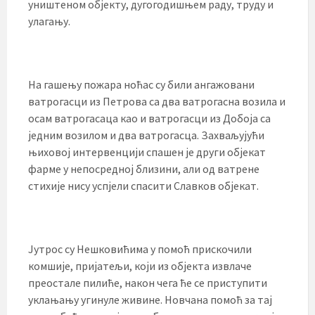
уништеном објекту, дугогодишњем раду, труду и
улагању.
На гашењу пожара ноћас су били ангажовани
ватрогасци из Петрова са два ватрогасна возила и
осам ватрогасаца као и ватрогасци из Добоја са
једним возилом и два ватрогасца. Захваљујући
њиховој интервенцији спашен је други објекат
фарме у непосредној близини, али од ватрене
стихије нису успјели спасити Славков објекат.
Јутрос су Нешковићима у помоћ прискочили
комшије, пријатељи, који из објекта извлаче
преостале пилиће, након чега ће се приступити
уклањању угинуле живине. Новчана помоћ за тај