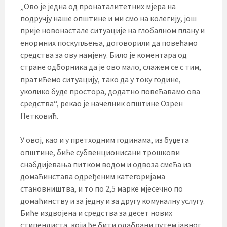
„Ово је једна од пронаталитетних мјера на
подручју наше општине и ми смо на колегију, још
прије новонастале ситуације на глобалном плану и
енормних поскупљења, договорили да повећамо
средства за ову намјену. Било је коментара од
стране одборника да је ово мало, слажем се с тим,
пратићемо ситуацију, тако да у току године,
уколико буде простора, додатно повећавамо ова
средства“, рекао је начелник општине Озрен
Петковић.
У овој, као и у претходним годинама, из буџета
општине, биће субвенционисани трошкови
снабдијевања питком водом и одвоза смећа из
домаћинстава одређеним категоријама
становништва, и то по 2,5 марке мјесечно по
домаћинству и за једну и за другу комуналну услугу.
Биће издвојена и средства за десет нових
стипендиста, који ће бити одабрани путем јавног