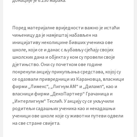
донације је 6.230 марака.
Поред материјалне вриједности важно је истаћи
чињеницу да је намјештај набављен на
иницијативу неколицине бивших ученика ове
школе, који се и данас с љубављу сјећају својих
школских дана и објекта у ком су провели своје
дјетињство. Они су почетком ове године
покренули акцију прикупљања средстава, којој су
се одазвали привредници из Карановца, власници
фирми „Лимекс“, „Лигнум АМ“ и „Диламп“, као и
власници фирми „ДекоПартнер“ Грачаница и
„Интерлигнум“ Теслић. У акцију су се укључили
родитељи садашњих ученика као и некадашњи
ученици ове школе које су животни путеви одвели
на све стране свијета.