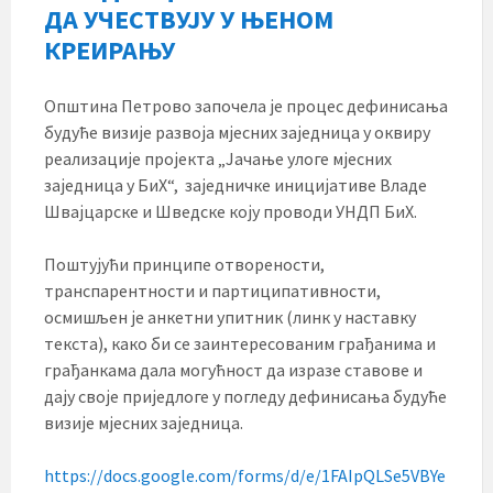
ДА УЧЕСТВУЈУ У ЊЕНОМ
КРЕИРАЊУ
Општина Петрово започела је процес дефинисања
будуће визије развоја мјесних заједница у оквиру
реализације пројекта „Јачање улоге мјесних
заједница у БиХ“, заједничке иницијативе Владе
Швајцарске и Шведске коју проводи УНДП БиХ.
Поштујући принципе отворености,
транспарентности и партиципативности,
осмишљен је анкетни упитник (линк у наставку
текста), како би се заинтересованим грађанима и
грађанкама дала могућност да изразе ставове и
дају своје приједлоге у погледу дефинисања будуће
визије мјесних заједница.
https://docs.google.com/forms/d/e/1FAIpQLSe5VBYe