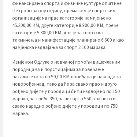
финансирања спорта и физичке културе општине
Петрово за ову годину, према ком је спортским
организацијама прве категорије намијењено
45.200,00 КМ, друге категорије 8.900,00 КМ, треће
категорије 5.300,00 КМ, док је за спортска
такмичења и манифестације планирано 6.600 а као
намјенска издвајања за спорт 2.100 марака.
Измјеном Одлуке о новчаној помоћи вишечланим
породицама и подстицајима за повећање
наталитета за по 50,00 КМ повећана је накнада за
новорођенчад, тако да ће за свако прво и друго
рођено дијете у породици бити издвојено по 150
марака, за треће 350, за четврто 550 а за пето и
свако наредно рођено дијете у породици по 750
марака.