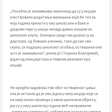
„Посебно је занимљива чињеница да су у акцији
учествовали родитељи малишана који ће тек за
коју годину кренути у ову школу али и баке и
дједови чији су унуци некада давно изашли из
школских клупа. Значајна средства дошла су из
дијспоре, од бивших ученика, тако да смо сви
скупа, уз подршку школског особља, остварили оно
што је замишљено“, рекла је Стојанка Благојевић,
један од иницијатора и главних реализатора
акције.
Не кријући задовољство због оствареног циља
она је истакла да је ово једна у низу акција које се
на овај начин проводе у овом школском објекту,
јер су у овој школској години већ направљене
„паметне степенице“, набављене тракасте завјесе