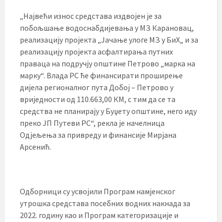
„Највећи износ средстава издвојен је за
побољшање водоснабдијевања у МЗ Карановац,
реализацију пројекта „Јачање улоге МЗ у БиХ„ и за
реализацију пројекта асфалтирања путних
праваца на подручју општине Петрово „марка на
марку“. Влада РС ће финансирати проширење
дијела регионалног пута Добој – Петрово у
вриједности од 110.663,00 КМ, с тим да се та
средства не планирају у Буџету општине, него иду
преко ЈП Путеви РС“, рекла је начелница
Одјељења за привреду и финансије Мирјана
Арсенић.
Одборници су усвојили Програм намјенског
утрошка средстава посебних водних накнада за
2022. годину као и Програм категоризације и