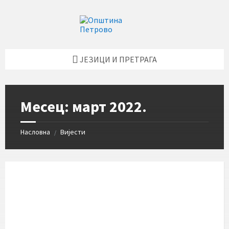
Skip
Skip
Skip
Skip
to
to
to
to
content
left
right
footer
sidebar
sidebar
ЈЕЗИЦИ И ПРЕТРАГА
Месец:
март 2022.
Насловна
Вијести
/