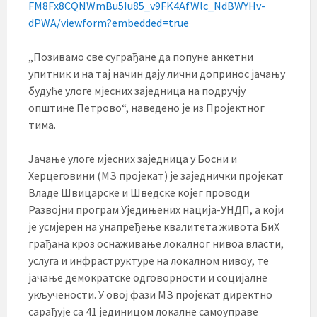
FM8Fx8CQNWmBu5Iu85_v9FK4AfWlc_NdBWYHv-
dPWA/viewform?embedded=true
„Позивамо све суграђане да попуне анкетни
упитник и на тај начин дају лични допринос јачању
будуће улоге мјесних заједница на подручју
општине Петрово“, наведено је из Пројектног
тима.
Јачање улоге мјесних заједница у Босни и
Херцеговини (МЗ пројекат) је заједнички пројекат
Владе Швицарске и Шведске којег проводи
Развојни програм Уједињених нација-УНДП, а који
је усмјерен на унапређење квалитета живота БиХ
грађана кроз оснаживање локалног нивоа власти,
услуга и инфраструктуре на локалном нивоу, те
јачање демократске одговорности и социјалне
укључености. У овој фази МЗ пројекат директно
сарађује са 41 јединицом локалне самоуправе