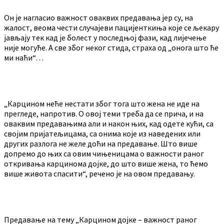
Он је нагласио важност оваквих предавања јер су, на
жалост, веома чести случајеви пацијенткиња које се љекару
јављају тек кад је болест у последњој фази, кад лијечење
није могуће. А све због неког стида, страха од „онога што ће
ми наћи“…
„Карцином неће нестати због тога што жена не иде на
прегледе, напротив. О овој теми треба да се прича, и на
оваквим предавањима али и након њих, кад одете кући, са
својим пријатељицама, са онима које из наведених или
других разлога не желе доћи на предавање. Што више
допремо до њих са овим чињеницама о важности раног
откривања карцинома дојке, до што више жена, то ћемо
више живота спасити“, речено је на овом предавању.
Предавање на тему „Карцином дојке – важност раног