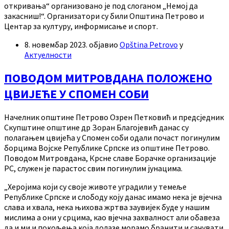
откривања“ организовано је под слоганом „Немој да
закасниш!“. Организатори су били Општина Петрово и
Центар за културу, информисање и спорт.
8. новембар 2023.
објавио
Opština Petrovo
у
Актуелности
ПОВОДОМ МИТРОВДАНА ПОЛОЖЕНО
ЦВИЈЕЋЕ У СПОМЕН СОБИ
Начелник општине Петрово Озрен Петковић и предсједник
Скупштине општине др Зоран Благојевић данас су
полагањем цвијећа у Спомен соби одали почаст погинулим
борцима Војске Републике Српске из општине Петрово.
Поводом Митровдана, Крсне славе Борачке организације
РС, служен је парастос свим погинулим јунацима.
„Херојима који су своје животе уградили у темеље
Републике Српске и слободу коју данас имамо нека је вјечна
слава и хвала, нека њихова жртва заувијек буде у нашим
мислима а они у срцима, као вјечна захвалност али обавеза
да и ми и покољења која долазе морамо бранити и сачувати