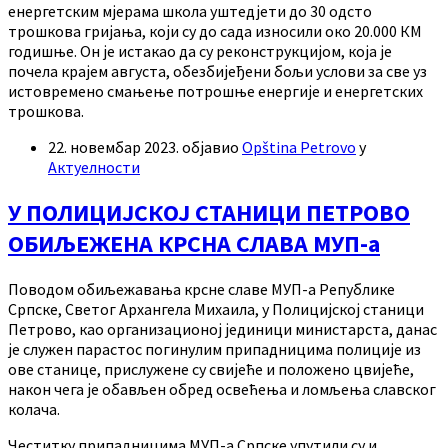
енергетским мјерама школа уштедјети до 30 одсто
трошкова гријања, који су до сада износили око 20.000 КМ
годишње. Он је истакао да су реконструкцијом, која је
почела крајем августа, обезбијеђени бољи услови за све уз
истовремено смањење потрошње енергије и енергетских
трошкова.
22. новембар 2023.
објавио
Opština Petrovo
у
Актуелности
У ПОЛИЦИЈСКОЈ СТАНИЦИ ПЕТРОВО
ОБИЉЕЖЕНА КРСНА СЛАВА МУП-а
Поводом обиљежавања крсне славе МУП-а Републике
Српске, Светог Архангела Михаила, у Полицијској станици
Петрово, као организационој јединици министарста, данас
је служен парастос погинулим припадницима полиције из
ове станице, прислужене су свијеће и положено цвијеће,
након чега је обављен обред освећења и ломљења славског
колача.
Честитку припадницима МУП-а Српске упутили су и