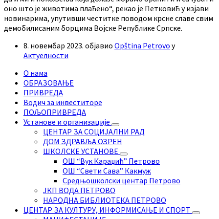
оно што је животима плаћено“, рекао је Петковић у изјави
новинарима, упутивши честитке поводом крсне славе свим
демобилисаним борцима Војске Републике Српске.
8. новембар 2023.
објавио
Opština Petrovo
у
Актуелности
О нама
ОБРАЗОВАЊЕ
ПРИВРЕДА
Водич за инвеститоре
ПОЉОПРИВРЕДА
Установе и организације
ЦЕНТАР ЗА СОЦИЈАЛНИ РАД
ДОМ ЗДРАВЉА ОЗРЕН
ШКОЛСКЕ УСТАНОВЕ
ОШ “Вук Караџић” Петрово
ОШ “Свети Сава” Какмуж
Средњошколски центар Петрово
ЈКП ВОДА ПЕТРОВО
НАРОДНА БИБЛИОТЕКА ПЕТРОВО
ЦЕНТАР ЗА КУЛТУРУ, ИНФОРМИСАЊЕ И СПОРТ