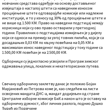
новчаних средстава одређује на основу достављеног
извјештаја о насталој штети са наведеним износом
процијењене штете одговарајуће комисије или надлежне
институције, и то у износу од 30% од процијењене штете и
не више од 1.500 КМ. Право на наведени подстицај немају
корисници који су ово право остварили у претходној
години. Правилник о подстицајима измијењен је у дијелу
који се односи на премију за узгој товних пилића, која је са
досадашњих 0,03 КМ по кљуну повећана на 0,05 КМ а
максималан износ наведеног подстицаја у току године са
1.500,00 КМ повећан је на 2.500,00 КМ.
Одборници су једногласно усвојили и Програм зимског
одржавања улица, локалних и некатегорисаних путева.
Свечану одборничку заклетву данас је положио Бојан
Марјановић из Петрова коме је, као следећем на листи
освојених мандата ДНС-а, мандат додијељен од стране
Централне изборне комисије БиХ а након што је оставку на
одборничку дужност, због личних разлога, поднио Душко
Ђурић из Порјечине