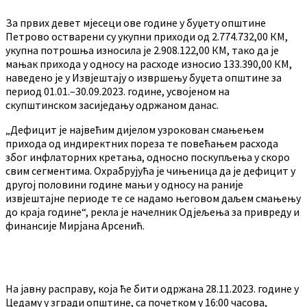
За првих девет мјесеци ове године у буџету општине
Петрово остварени су укупни приходи од 2.774.732,00 КМ,
укупна потрошња износила је 2.908.122,00 КМ, тако да је
мањак прихода у односу на расходе износио 133.390,00 КМ,
наведено је у Извјештају о извршењу буџета општине за
период 01.01.–30.09.2023. године, усвојеном на
скупштинском засиједању одржаном данас.
„Дефицит је највећим дијелом узрокован смањењем
прихода од индиректних пореза те повећањем расхода
због инфлаторних кретања, односно поскупљења у скоро
свим сегментима. Охрабрујућа је чињеница да је дефицит у
другој половини године мањи у односу на раније
извјештајне периоде те се надамо његовом даљем смањењу
до краја године“, рекла је начелник Одјељења за привреду и
финансије Мирјана Арсенић.
На јавну расправу, која ће бити одржана 28.11.2023. године у
Цедаму у згради општине, са почетком у 16:00 часова,