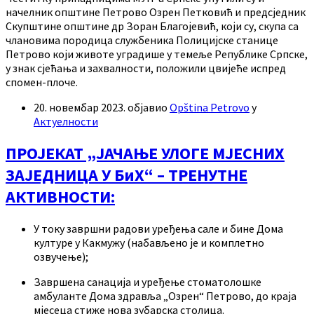
начелник општине Петрово Озрен Петковић и предсједник
Скупштине општине др Зоран Благојевић, који су, скупа са
члановима породица службеника Полицијске станице
Петрово који животе уградише у темеље Републике Српске,
у знак сјећања и захвалности, положили цвијеће испред
спомен-плоче.
20. новембар 2023.
објавио
Opština Petrovo
у
Актуелности
ПРОЈЕКАТ „ЈАЧАЊЕ УЛОГЕ МЈЕСНИХ
ЗАЈЕДНИЦА У БиХ“ – ТРЕНУТНЕ
АКТИВНОСТИ:
У току завршни радови уређења сале и бине Дома
културе у Какмужу (набављено је и комплетно
озвучење);
Завршена санација и уређење стоматолошке
амбуланте Дома здравља „Озрен“ Петрово, до краја
мјесеца стиже нова зубарска столица.