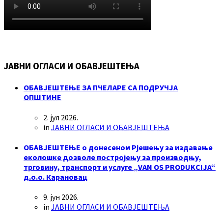
ЈАВНИ ОГЛАСИ И ОБАВЈЕШТЕЊА
ОБАВЈЕШТЕЊЕ ЗА ПЧЕЛАРЕ СА ПОДРУЧЈА
ОПШТИНЕ
2. јул 2026.
in
ЈАВНИ ОГЛАСИ И ОБАВЈЕШТЕЊА
ОБАВЈЕШТЕЊЕ о донесеном Рјешењу за издавање
еколошке дозволе постројењу за производњу,
трговину, транспорт и услуге „VAN OS PRODUKCIJA“
д.о.о. Карановац
9. јун 2026.
in
ЈАВНИ ОГЛАСИ И ОБАВЈЕШТЕЊА