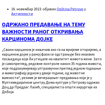
16. новембар 2023.
објавио
Opština Petrovo
у
Актуелности
ОДРЖАНО ПРЕДАВАЊЕ НА ТЕМУ
ВАЖНОСТИ РАНОГ ОТКРИВАЊА
КАРЦИНОМА ДОЈКЕ
„Сваки карцином је изљечив ако га на вријеме откријемо, а
карцином дојке у раној фази се одстрањује без икаквих
посљедица које би утицале на квалитет живота жене. Зато
је самопреглед, редовне контроле након 35 година живота,
које подразумијевају ултразвучни преглед једном годишње
и мамографију једном у двије године, од животне
важности“, резиме је вечерашњег предавања које је у
Мултимедијалном центру Дома културе у Петрову одржао
Доц.др Предраг Лазић, специјалиста опште хирургије из
Добоја.