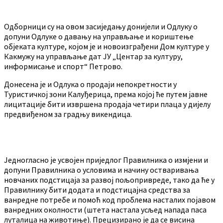
Одборници су на овом засиједању донијели и Одлуку о
допуни Одлуке о давању на управљање и кориштење
објеката културе, којом је и новоизграђени Дом културе у
Какмужу на управљање дат ЈУ „Центар за културу,
информисање и спорт“ Петрово.
Донесена је и Одлука о продаји непокретности у
Туристичкој зони Калуђерица, према којој ће путем јавне
лицитације бити извршена продаја четири плаца у дијелу
предвиђеном за градњу викендица.
Једногласно је усвојен приједлог Правилника о измјени и
допуни Правилника о условима и начину остваривања
новчаних подстицаја за развој пољопривреде, тако да ће у
Правилнику бити додата и подстицајна средства за
ванредне потребе и помоћ код проблема насталих појавом
ванредних околности (штета настала усљед напада паса
луталица на животиње). Прецизирано је да се висина