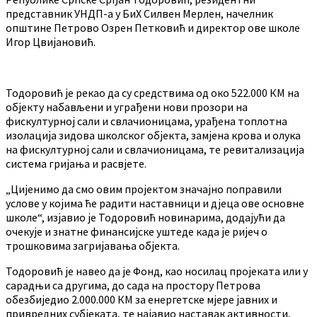
представник УНДП-а у БиХ Силвен Мерлен, начелник
општине Петрово Озрен Петковић и директор ове школе
Игор Цвијановић.
Тодоровић је рекао да су средствима од око 522.000 КМ на
објекту набављени и уграђени нови прозори на
фискултурној сали и свлачионицама, урађена топлотна
изолација зидова школског објекта, замјена крова и олука
на фискултурној сали и свлачионицама, те ревитализација
система гријања и расвјете.
„Цијенимо да смо овим пројектом значајно поправили
услове у којима ће радити наставници и дјеца ове основне
школе“, изјавио је Тодоровић новинарима, додајући да
очекује и знатне финансијске уштеде када је ријеч о
трошковима загријавања објекта.
Тодоровић је навео да је Фонд, као носилац пројеката или у
сарадњи са другима, до сада на простору Петрова
обезбиједио 2.000.000 КМ за енергетске мјере јавних и
привредних субјеката, те најавио наставак активности,