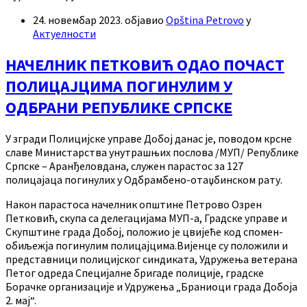
24. новембар 2023.
објавио
Opština Petrovo
у
Актуелности
НАЧЕЛНИК ПЕТКОВИЋ ОДАО ПОЧАСТ
ПОЛИЦАЈЦИМА ПОГИНУЛИМ У
ОДБРАНИ РЕПУБЛИКЕ СРПСКЕ
У згради Полицијске управе Добој данас је, поводом крсне
славе Министарства унутрашњих послова /МУП/ Републике
Српске – Аранђеловдана, служен парастос за 127
полицајаца погинулих у Одбрамбено-отаџбинском рату.
Након парастоса начелник општине Петрово Озрен
Петковић, скупа са делегацијама МУП-а, Градске управе и
Скупштине града Добој, положио је цвијеће код спомен-
обиљежја погинулим полицајцима.Вијенце су положили и
представници полицијског синдиката, Удружења ветерана
Петог одреда Специјалне бригаде полиције, градске
Борачке организације и Удружења „Браниоци града Добоја
2. мај“.