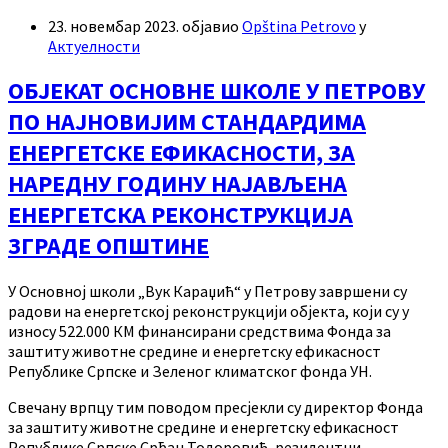
23. новембар 2023.
објавио
Opština Petrovo
у
Актуелности
ОБЈЕКАТ ОСНОВНЕ ШКОЛЕ У ПЕТРОВУ
ПО НАЈНОВИЈИМ СТАНДАРДИМА
ЕНЕРГЕТСКЕ ЕФИКАСНОСТИ, ЗА
НАРЕДНУ ГОДИНУ НАЈАВЉЕНА
ЕНЕРГЕТСКА РЕКОНСТРУКЦИЈА
ЗГРАДЕ ОПШТИНЕ
У Основној школи „Вук Караџић“ у Петрову завршени су
радови на енергетској реконструкцији објекта, који су у
износу 522.000 КМ финансирани средствима Фонда за
заштиту животне средине и енергетску ефикасност
Републике Српске и Зеленог климатског фонда УН.
Свечану врпцу тим поводом пресјекли су директор Фонда
за заштиту животне средине и енергетску ефикасност
Републике Српске Срђан Тодоровић, резидентни