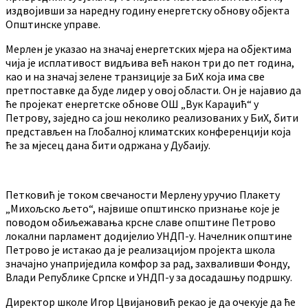
издвојивши за наредну годину енергетску обнову објекта
Општинске управе.
Мерлен је указао на значај енергетских мјера на објектима
чија је исплативост видљива већ након три до пет година,
као и на значај зелене транзиције за БиХ која има све
претпоставке да буде лидер у овој области. Он је најавио да
ће пројекат енергетске обнове ОШ „Вук Караџић“ у
Петрову, заједно са још неколико реализованих у БиХ, бити
представљен на Глобалној климатских конференцији која
ће за мјесец дана бити одржана у Дубаију.
Петковић је током свечаности Мерлену уручио Плакету
„Михољско љето“, највише општинско признање које је
поводом обиљежавања крсне славе општине Петрово
локални парламент додијелио УНДП-у. Начелник општине
Петрово је истакао да је реализацијом пројекта школа
значајно унаприједила комфор за рад, захваливши Фонду,
Влади Републике Српске и УНДП-у за досадашњу подршку.
Директор школе Игор Цвијановић рекао је да очекује да ће