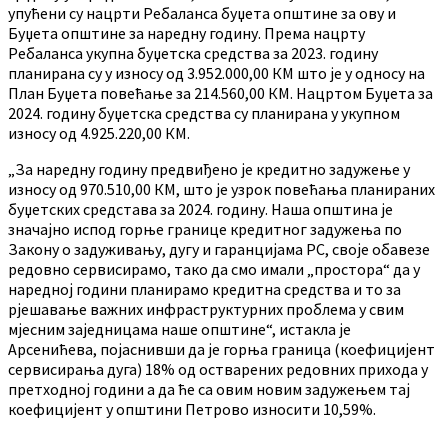
упућени су нацрти Ребаланса буџета општине за ову и
Буџета општине за наредну годину. Према нацрту
Ребаланса укупна буџетска средства за 2023. годину
планирана су у износу од 3.952.000,00 КМ што је у односу на
План Буџета повећање за 214.560,00 КМ. Нацртом Буџета за
2024. годину буџетска средства су планирана у укупном
износу од 4.925.220,00 КМ.
„За наредну годину предвиђено је кредитно задужење у
износу од 970.510,00 КМ, што је узрок повећања планираних
буџетских средстава за 2024. годину. Наша општина је
значајно испод горње границе кредитног задужења по
Закону о задуживању, дугу и гаранцијама РС, своје обавезе
редовно сервисирамо, тако да смо имали „простора“ да у
наредној години планирамо кредитна средства и то за
рјешавање важних инфраструктурних проблема у свим
мјесним заједницама наше општине“, истакла је
Арсенићева, појаснивши да је горња граница (коефицијент
сервисирања дуга) 18% од остварених редовних прихода у
претходној години а да ће са овим новим задужењем тај
коефицијент у општини Петрово износити 10,59%.