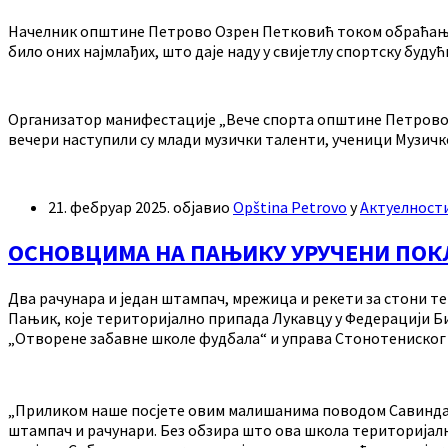
Начелник општине Петрово Озрен Петковић током обраћања 
било оних најмлађих, што даје наду у свијетлу спортску буд
Организатор манифестације „Вече спорта општине Петрово“ 
вечери наступили су млади музички таленти, ученици Музичк
21. фебруар 2025.
објавио
Opština Petrovo
у
Актуелност
ОСНОВЦИМА НА ПАЊИКУ УРУЧЕНИ ПО
Два рачунара и један штампач, мрежица и рекети за стони т
Пањик, које територијално припада Лукавцу у Федерацији Б
„Отворене забавне школе фудбала“ и управа Стонотениског
„Приликом наше посјете овим малишанима поводом Савиндана,
штампач и рачунари. Без обзира што ова школа територијално