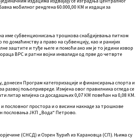
појединачним издацима издвајају се изградња централног
авка мобилног рендгена 60.000,00 КМ и издаци за
М на име субвенционисања трошкова снабдијевања питком
 по домаћинству а право на субвенцију, као и ранијих
лне заштите и туђе његе и помоћи ако им је то једини извор
ораца ВРС и ратни војни инвалиди од прве до четврте
ину, донесен Програм категоризације и финансирања спорта и
за развој пољопривреде. Измјена овог правилника огледа се
ти литар млијека са досадашњих 0,07 КМ повећан на 0,08 КМ.
 и пословног простора и о висини накнаде за трошкове
ан пословања ЈКП „Вода“ Петрово.
јечине (СНСД) и Озрен Ђурић из Карановца (СП). Њима су