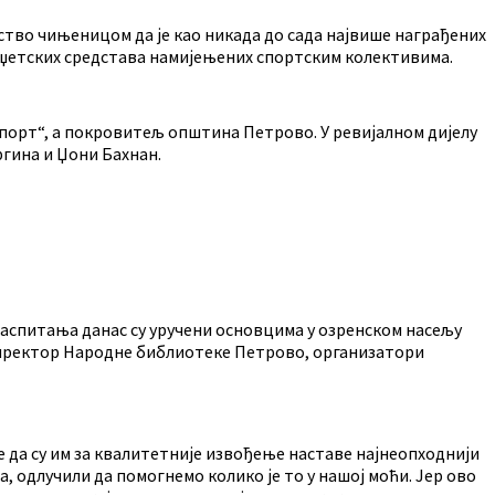
во чињеницом да је као никада до сада највише награђених
 буџетских средстава намијењених спортским колективима.
порт“, а покровитељ општина Петрово. У ревијалном дијелу
ргина и Џони Бахнан.
васпитања данас су уручени основцима у озренском насељу
директор Народне библиотеке Петрово, организатори
 да су им за квалитетније извођење наставе најнеопходнији
, одлучили да помогнемо колико је то у нашој моћи. Јер ово