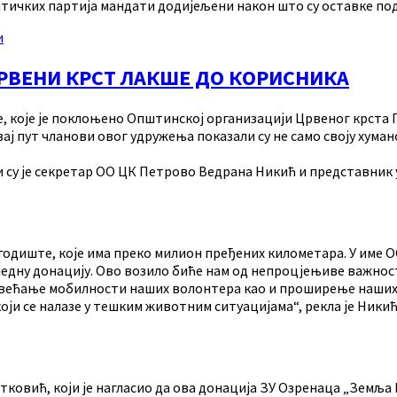
литичких партија мандати додијељени након што су оставке под
и
РВЕНИ КРСТ ЛАКШЕ ДО КОРИСНИКА
е, које је поклоњено Општинској организацији Црвеног крста
ј пут чланови овог удружења показали су не само своју хуманос
ли су је секретар ОО ЦК Петрово Ведрана Никић и представни
6. годиште, које има преко милион пређених километара. У им
иједну донацију. Ово возило биће нам од непроцјењиве важно
овећање мобилности наших волонтера као и проширење наших 
ји се налазе у тешким животним ситуацијама“, рекла је Никић
ковић, који је нагласио да ова донација ЗУ Озренаца „Земља 