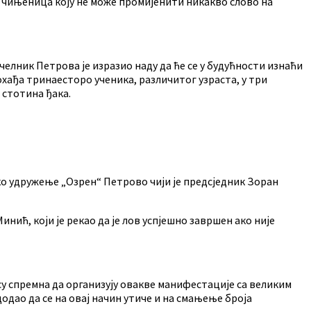
 је чињеница коју не може промијенити никакво слово на
лник Петрова је изразио наду да ће се у будућности изнаћи
охађа тринаесторо ученика, различитог узраста, у три
 стотина ђака.
ачко удружење „Озрен“ Петрово чији је предсједник Зоран
ић, који је рекао да је лов успјешно завршен ако није
у спремна да организују овакве манифестације са великим
додао да се на овај начин утиче и на смањење броја