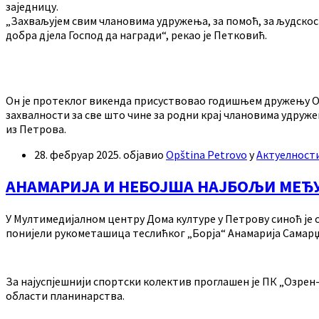
заједницу.
„Захваљујем свим члановима удружења, за помоћ, за људскост
добра дјела Господ да награди“, рекао је Петковић.
Он је протеклог викенда присуствовао годишњем дружењу Озр
захвалности за све што чине за родни крај члановима удруж
из Петрова.
28. фебруар 2025.
објавио
Opština Petrovo
у
Актуелност
АНАМАРИЈА И НЕБОЈША НАЈБОЉИ МЕЂУ
У Мултимедијалном центру Дома културе у Петрову синоћ је 
понијели рукометашица теслићког „Борја“ Анамарија Самарџ
За најуспјешнији спортски колектив проглашен је ПК „Озрен
области планинарства.