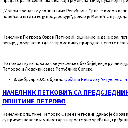
предатора, посебно шакала који је у експанзији, вука који тр
„У овом тренутку у ловиштима Републике Српске имамо велику
повећава штета коју проузрокује“, рекао је Минић. Он је до
Начелник Петрова Озрен Петковић оцијенио је да је ова, пет
регије, добар начин да се промовишу природне љепоте план
По повратку из лова за све учеснике обезбијеђен је ручак 
Петрово и Ловачки савез Републике Српске.
8. фебруар 2025.
објавио
Opština Petrovo
у
Актуелности
НАЧЕЛНИК ПЕТКОВИЋ СА ПРЕДСЈЕДНИК
ОПШТИНЕ ПЕТРОВО
Начелник општине Петрово Озрен Петковић данас је боравио 
су присуствовали и министар за просторно уређење, грађев