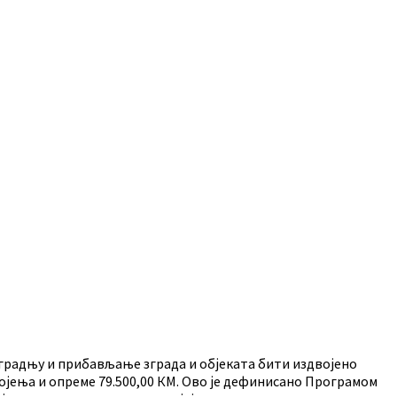
изградњу и прибављање зграда и објеката бити издвојено
ројења и опреме 79.500,00 КМ. Ово је дефинисано Програмом