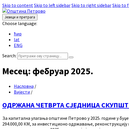
Skip to content
Skip to left sidebar
Skip to right sidebar
Skip to 
Језици и претрага
Choose language:
ћир
lat
ENG
Search:
Месец:
фебруар 2025.
Насловна
/
Вијести
/
ОДРЖАНА ЧЕТВРТА СЈЕДНИЦА СКУПШ
За капитална улагања општине Петрово у 2025. године у буџе
294.000,00 КМ, за инвестиционо одржавање, реконструкцију и