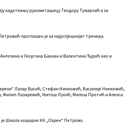
нију кадеткињу рукометашицу Теодору Тумарчић а за
етровић проглашен је за најуспјешнијег тренера.
Ангелина и Георгина Бахнан и Валентина Ђурић као и
зрена“ Лазар Васић, Стефан Нинковић, Василије Нинковић,
ћ, Филип Лазаревић, Његош Лукић, Милош Протић и Алекса
а је Школа кошарке КК „Озрен“ Петрово.