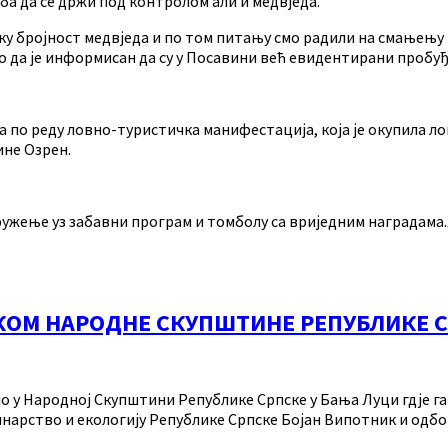
еба да се држи под контролом али и медвједа.
 бројност медвједа и по том питању смо радили на смањењу ци
дао да је информисан да су у Посавини већ евидентирани пробу
а по реду ловно-туристичка манифестација, која је окупила л
ине Озрен.
и дружење уз забавни програм и томболу са вриједним наград
ОМ НАРОДНЕ СКУПШТИНЕ РЕПУБЛИКЕ С
у Народној Скупштини Републике Српске у Бања Луци гдје га 
инарство и екологију Републике Српске Бојан Випотник и од