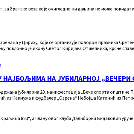
, за братске везе које очигледно ни даљина не може покидати.
енаца у Цириху, које се организује поводом празника Сретењ
ењу поклонио је икону Светог Киријака Отшелника, крсне сла
и
 НАЈБОЉИМА НА ЈУБИЛАРНОЈ „ВЕЧЕРИ
одржана јубиларна 20. манифестација „Вече спорта општине П
ић из Какмужа и фудбалер „Озрена“ Небојша Катанић из Петр
-Краљица 883“, а члану овог клуба Далиборки Видаковић уруче