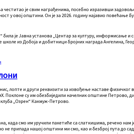
честитао је свим награђенима, посебно изразивши задовољст
ућност у овој општини. Он је за 2026. годину најавио повећање
била је Јавна установа „Центар за културу, информисање и с
е школе из Добоја и добитници бројних награда Ангелина, Гео
и
КЛОНИ
енис, лопте и други реквизити за извођење наставе физичког 
иХ. Поклоне су им обезбиједили начелник општине Петрово, 
 клуба „Озрен“ Какмуж-Петрово.
 када смо им уручили пакетиће са слаткишима, речено нам је
 не припада нашој општини ми смо, као и безброј пута до сада