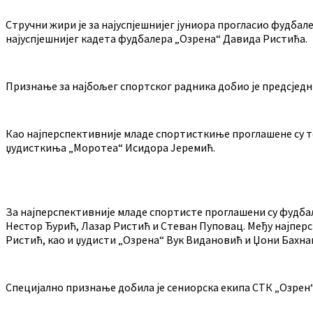
Стручни жири је за најуспјешнијег јуниора прогласио фудба
најуспјешнијег кадета фудбалера „Озрена“ Давида Ристића.
Признање за најбољег спортског радника добио је предсједн
Као најперспективније младе спортисткиње проглашене су те
џудисткиња „Моротеа“ Исидора Јеремић.
За најперспективније младе спортисте проглашени су фудба
Нестор Ђурић, Лазар Ристић и Стеван Пуповац. Међу најпер
Ристић, као и џудисти „Озрена“ Вук Видановић и Џони Бахна
Специјално признање добила је сениорска екипа СТК „Озрен