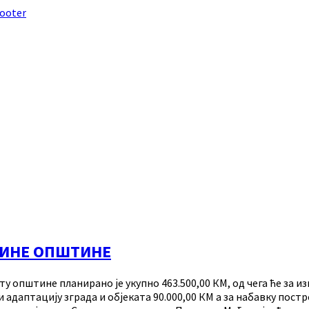
footer
ТИНЕ ОПШТИНЕ
ту општине планирано је укупно 463.500,00 КМ, од чега ће за 
 адаптацију зграда и објеката 90.000,00 КМ а за набавку пост