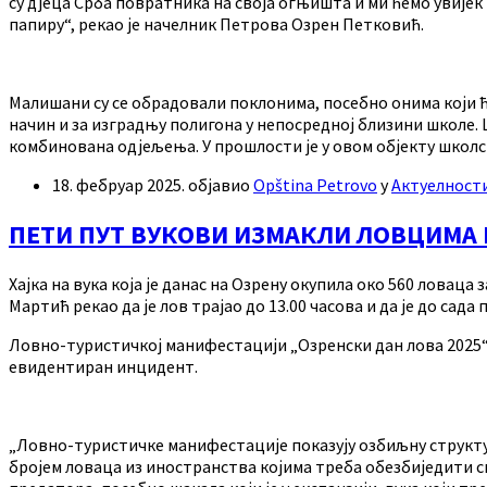
су дјеца Срба повратника на своја огњишта и ми ћемо увијек 
папиру“, рекао је начелник Петрова Озрен Петковић.
Малишани су се обрадовали поклонима, посебно онима који ћ
начин и за изградњу полигона у непосредној близини школе. 
комбинована одјељења. У прошлости је у овом објекту школс
18. фебруар 2025.
објавио
Opština Petrovo
у
Актуелност
ПЕТИ ПУТ ВУКОВИ ИЗМАКЛИ ЛОВЦИМА 
Хајка на вука која је данас на Озрену окупила око 560 ловац
Мартић рекао да је лов трајао до 13.00 часова и да је до сада
Ловно-туристичкој манифестацији „Озренски дан лова 2025“ п
евидентиран инцидент.
„Ловно-туристичке манифестације показују озбиљну структур
бројем ловаца из иностранства којима треба обезбиједити смје