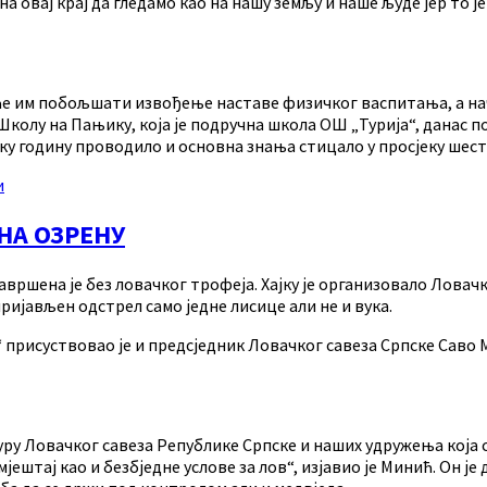
на овај крај да гледамо као на нашу земљу и наше људе јер то
е им побољшати извођење наставе физичког васпитања, а наче
Школу на Пањику, која је подручна школа ОШ „Турија“, данас п
ку годину проводило и основна знања стицало у просјеку шест
и
НА ОЗРЕНУ
а завршена је без ловачког трофеја. Хајку је организовало Лов
 пријављен одстрел само једне лисице али не и вука.
рисуствовао је и предсједник Ловачког савеза Српске Саво Мин
у Ловачког савеза Републике Српске и наших удружења која с
штај као и безбједне услове за лов“, изјавио је Минић. Он је 