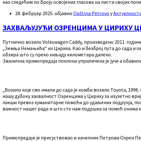
као следећим по броју освојених гласова на листи својих по
28. фебруар 2025.
објавио
Opština Petrovo
у
Актуелност
ЗАХВАЉУЈУЋИ ОЗРЕНЦИМА У ЦИРИХУ Ц
Путничко возило Volkswagen Caddy, произведено 2011. годин
„Земља Немањића“ из Цириха. Као и безброј пута до сада и ова
обзира што су преко хиљаду километара далеко.
Званична примопредаја поклона уприличена је јуче а обави
„Возило које смо имали до сада је комби возило Toyota, 199
нашу дубоку захвалност Озренцима у Цириху за изузетно вр
лакши превоз хуманитарне помоћи до удаљених подручја, п
важност нашег рада и што сте нам подршка за помоћ онима ко
Примопредаји је присуствовао и начелник Петрова Озрен Пет