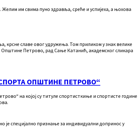
 Желим им свима пуно здравља, среће и успијеха, а њохова
а, крсне славе овог удружења. Том приликом у знак велике
ве Општине Петрово, рад Сање Катанић, академског сликара
 СПОРТА ОПШТИНЕ ПЕТРОВО“
етрово“ на којој су титуле спортисткиње и спортисте године
ова.
но је специјално признање за индивидуални допринос у