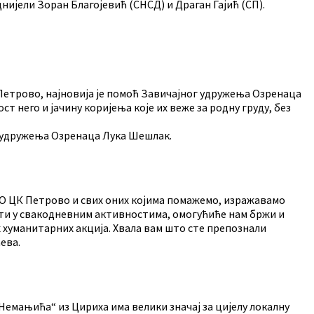
нијели Зоран Благојевић (СНСД) и Драган Гајић (СП).
 Петрово, најновија је помоћ Завичајног удружења Озренаца
т него и јачину коријења које их веже за родну груду, без
к удружења Озренаца Лука Шешлак.
е ОО ЦК Петрово и свих оних којима помажемо, изражавамо
сти у свакодневним активностима, омогућиће нам бржи и
хуманитарних акција. Хвала вам што сте препознали
ева.
Немањића“ из Цириха има велики значај за цијелу локалну