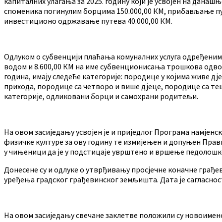
капиталних улагања за 2025. годину који је усвојен на дан
споменика погинулим борцима 150.000,00 КМ, прибављање пут
инвестиционо одржавање путева 40.000,00 КМ.
Одлуком о субвенцији плаћања комуналних услуга одређеним
водом и 8.600,00 КМ на име субвенционисања трошкова одвоза 
година, имају следеће категорије: породице у којима живе д
прихода, породице са четворо и више дјеце, породице са т
категорије, одликовани борци и самохрани родитељи.
На овом засиједању усвојен је и приједлог Програма намјен
физичке културе за ову годину те измијењен и допуњен Прав
у чињеници да је у подстицаје уврштено и вршење педолошке
Донесене су и одлуке о утврђивању просјечне коначне грађ
уређења градског грађевинског земљишта. Дата је сагласнос
На овом засиједању свечане заклетве положили су новоиме