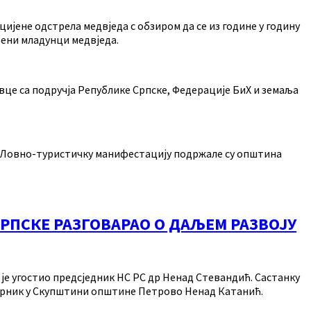
јене одстрела медвједа с обзиром да се из године у годину
ђени младунци медвједа.
овце са подручја Републике Српске, Федерације БиХ и земаља
ама.Ловно-туристичку манифестацију подржале су општина
РПСКЕ РАЗГОВАРАО О ДАЉЕМ РАЗВОЈУ
је угостио предсједник НС РС др Ненад Стевандић. Састанку
борник у Скупштини општине Петрово Ненад Катанић.