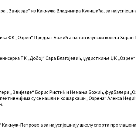
лера „Звијезде“ из Какмужа Владимира Кулишића, за најуспјеш
ика ФК „Озрен“ Предраг Божић а његов клупски колега Зоран П
нисерка ТК „Добој“ Сара Благојевић, џудисткиње ЏК „Озрен“ 
лери „Звијезде“ Борис Ристић и Немања Божић, фудбалери „О
спективнијима су се нашли и кошаркаши „Озрена“ Алекса Неди
н.
“ Какмуж-Петрово а за најуспјешнију школу спорта проглашен