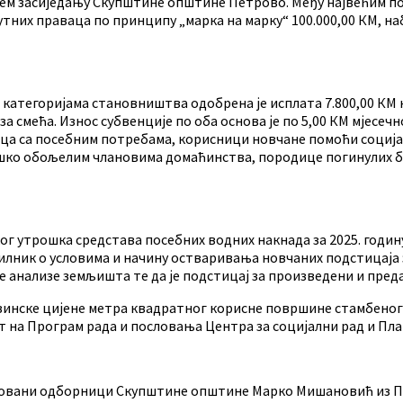
ашњем засиједању Скупштине општине Петрово. Међу највећим 
них праваца по принципу „марка на марку“ 100.000,00 КМ, наб
 категоријама становништва одобрена је исплата 7.800,00 К
смећа. Износ субвенције по оба основа је по 5,00 КМ мјесечно
јеца са посебним потребама, корисници новчане помоћи соција
ешко обољелим члановима домаћинства, породице погинулих б
ског утрошка средстава посебних водних накнада за 2025. год
илник о условима и начину остваривања новчаних подстицаја 
 анализе земљишта те да је подстицај за произведени и преда
евинске цијене метра квадратног корисне површине стамбеног
т на Програм рада и пословања Центра за социјални рад и Пл
новани одборници Скупштине општине Марко Мишановић из Пор