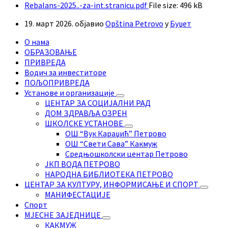
Rebalans-2025..-za-int.stranicu.pdf
File size:
496 kB
19. март 2026.
објавио
Opština Petrovo
у
Буџет
О нама
ОБРАЗОВАЊЕ
ПРИВРЕДА
Водич за инвеститоре
ПОЉОПРИВРЕДА
Установе и организације
ЦЕНТАР ЗА СОЦИЈАЛНИ РАД
ДОМ ЗДРАВЉА ОЗРЕН
ШКОЛСКЕ УСТАНОВЕ
ОШ “Вук Караџић” Петрово
ОШ “Свети Сава” Какмуж
Средњошколски центар Петрово
ЈКП ВОДА ПЕТРОВО
НАРОДНА БИБЛИОТЕКА ПЕТРОВО
ЦЕНТАР ЗА КУЛТУРУ, ИНФОРМИСАЊЕ И СПОРТ
МАНИФЕСТАЦИЈЕ
Спорт
МЈЕСНЕ ЗАЈЕДНИЦЕ
КАКМУЖ