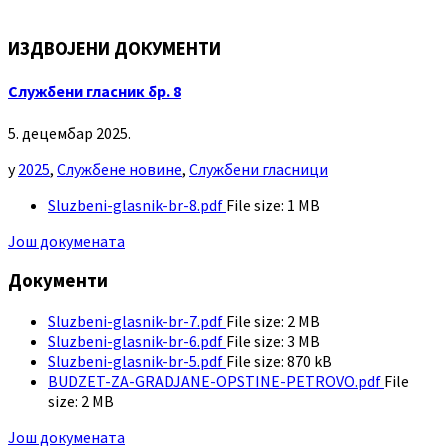
ИЗДВОЈЕНИ ДОКУМЕНТИ
Службени гласник бр. 8
5. децембар 2025.
у
2025
,
Службене новине
,
Службени гласници
Sluzbeni-glasnik-br-8.pdf
File size:
1 MB
Још докумената
Документи
Sluzbeni-glasnik-br-7.pdf
File size:
2 MB
Sluzbeni-glasnik-br-6.pdf
File size:
3 MB
Sluzbeni-glasnik-br-5.pdf
File size:
870 kB
BUDZET-ZA-GRADJANE-OPSTINE-PETROVO.pdf
File
size:
2 MB
Још докумената