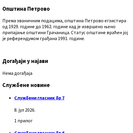
Општина Петрово
Према званичним подацима, општина Петрово егзистира
од 1929. године до 1962. године кад је извршено њено
припајање општини Грачаница. Статус општине враћен јој
је референдумом грађана 1991. године.
Догађаји у најави
Нема догађаја
Службене новине
Службени гласник бр 7
8. јул 2026.
1 прилог
Службени гласник бр 6.