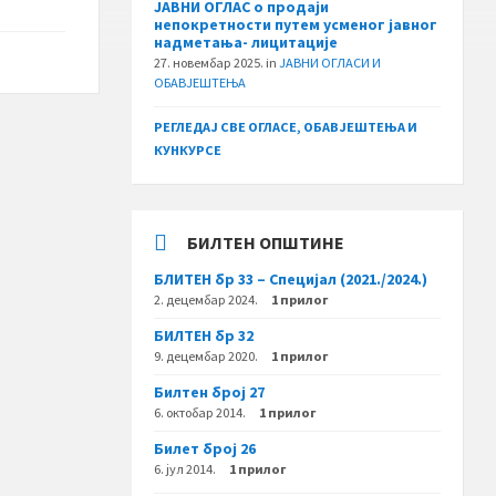
ЈАВНИ ОГЛАС о продаји
непокретности путем усменог јавног
надметања- лицитације
27. новембар 2025.
in
ЈАВНИ ОГЛАСИ И
ОБАВЈЕШТЕЊА
РЕГЛЕДАЈ СВЕ ОГЛАСЕ, ОБАВЈЕШТЕЊА И
КУНКУРСЕ
БИЛТЕН ОПШТИНЕ
БЛИТЕН бр 33 – Специјал (2021./2024.)
2. децембар 2024.
1 прилог
БИЛТЕН бр 32
9. децембар 2020.
1 прилог
Билтен број 27
6. октобар 2014.
1 прилог
Билет број 26
6. јул 2014.
1 прилог