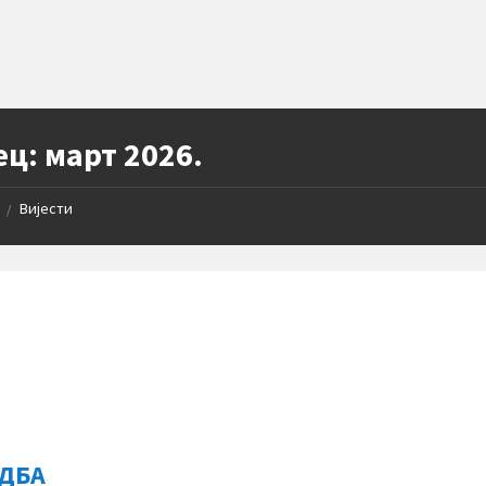
ец:
март 2026.
Вијести
/
ДБА