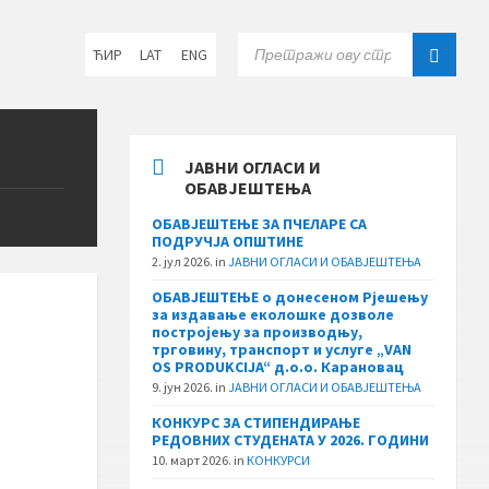
Choose
SEARCH:
ЋИР
LAT
ENG
language:
ЈАВНИ ОГЛАСИ И
ОБАВЈЕШТЕЊА
ОБАВЈЕШТЕЊЕ ЗА ПЧЕЛАРЕ СА
ПОДРУЧЈА ОПШТИНЕ
2. јул 2026.
in
ЈАВНИ ОГЛАСИ И ОБАВЈЕШТЕЊА
ОБАВЈЕШТЕЊЕ о донесеном Рјешењу
за издавање еколошке дозволе
постројењу за производњу,
трговину, транспорт и услуге „VAN
OS PRODUKCIJA“ д.о.о. Карановац
9. јун 2026.
in
ЈАВНИ ОГЛАСИ И ОБАВЈЕШТЕЊА
КОНКУРС ЗА СТИПЕНДИРАЊЕ
РЕДОВНИХ СТУДЕНАТА У 2026. ГОДИНИ
10. март 2026.
in
КОНКУРСИ