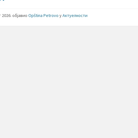
т 2026.
објавио
Opština Petrovo
у
Актуелности