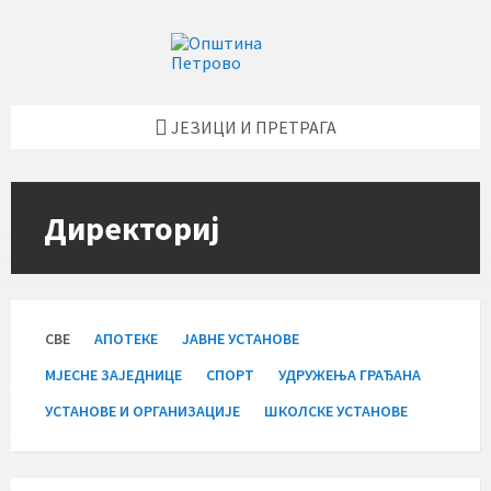
Skip
Skip
Skip
Skip
to
to
to
to
content
left
right
footer
sidebar
sidebar
ЈЕЗИЦИ И ПРЕТРАГА
Директориј
СВЕ
АПОТЕКЕ
ЈАВНЕ УСТАНОВЕ
МЈЕСНЕ ЗАЈЕДНИЦЕ
СПОРТ
УДРУЖЕЊА ГРАЂАНА
УСТАНОВЕ И ОРГАНИЗАЦИЈЕ
ШКОЛСКЕ УСТАНОВЕ