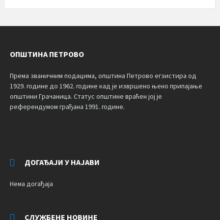
ОПШТИНА ПЕТРОВО
Према званичним подацима, општина Петрово егзистира од
1929. године до 1962. године кад је извршено њено припајање
општини Грачаница. Статус општине враћен јој је
референдумом грађана 1991. године.
ДОГАЂАЈИ У НАЈАВИ
Нема догађаја
СЛУЖБЕНЕ НОВИНЕ