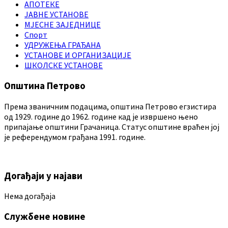
АПОТЕКЕ
ЈАВНЕ УСТАНОВЕ
МЈЕСНЕ ЗАЈЕДНИЦЕ
Спорт
УДРУЖЕЊА ГРАЂАНА
УСТАНОВЕ И ОРГАНИЗАЦИЈЕ
ШКОЛСКЕ УСТАНОВЕ
Општина Петрово
Према званичним подацима, општина Петрово егзистира
од 1929. године до 1962. године кад је извршено њено
припајање општини Грачаница. Статус општине враћен јој
је референдумом грађана 1991. године.
Догађаји у најави
Нема догађаја
Службене новине