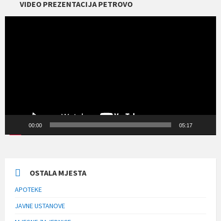
VIDEO PREZENTACIJA PETROVO
Прегледач
видео
записа
00:00
05:17
OSTALA MJESTA
APOTEKE
JAVNE USTANOVE