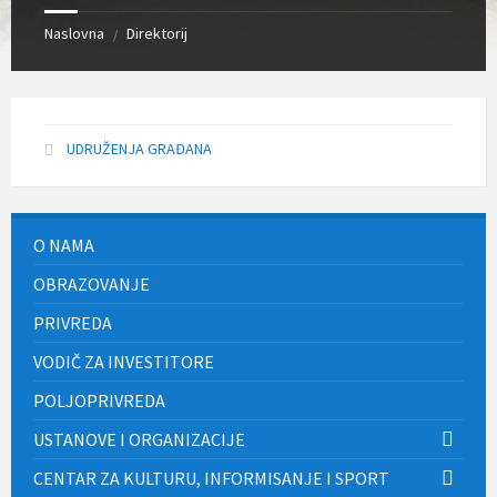
Naslovna
Direktorij
/
UDRUŽENJA GRAĐANA
O NAMA
OBRAZOVANJE
PRIVREDA
VODIČ ZA INVESTITORE
POLJOPRIVREDA
USTANOVE I ORGANIZACIJE
CENTAR ZA KULTURU, INFORMISANJE I SPORT