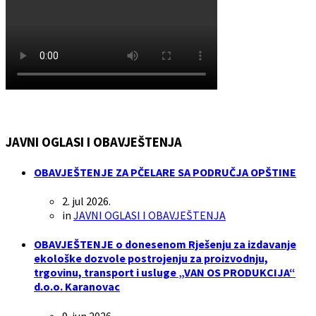
JAVNI OGLASI I OBAVJEŠTENJA
OBAVJEŠTENJE ZA PČELARE SA PODRUČJA OPŠTINE
2. jul 2026.
in
JAVNI OGLASI I OBAVJEŠTENJA
OBAVJEŠTENJE o donesenom Rješenju za izdavanje
ekološke dozvole postrojenju za proizvodnju,
trgovinu, transport i usluge „VAN OS PRODUKCIJA“
d.o.o. Karanovac
9. jun 2026.