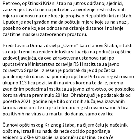
Petrovo, opštinski Krizni štab na jutros održanoj sjednici,
zauzeo je stav da nema potrebe za uvođenje restriktivnijih
mjera u odnosu na one koje je propisao Republički krizni štab.
Upućen je apel građanima da poštuju mjere koje su na snazi,
posebno one koje se odnose na držanje distance i nošenje
zaštitne maske u zatvorenom prostoru.
Predstavnici Doma zdravlja „Ozren“ kao članovi Štaba, istakli
su da je trenutna epidemiološka situacija na području opštine
zadovoljavajuća, da ova zdravstvena ustanova radi po
uputstvima Ministarstva zdravlja RS i Instituta za javno
zdravstvo Srpske. Iznesen je podatak da je od početka
pandemije do danas na području opštine Petrovo registrovano
ukupno 113 lica pozitivnih na virus korona te da je, prema
zvaničnim podacima Instituta za javno zdravstvo, od posledica
korona virusa preminulo 20 lica. Ohrabrujući je podatak da od
početka 2021. godine nije bilo smrtnih slučajeva izazvanih
korona virusom te da je u februaru registrovano samo 5 lica
pozitivnih na virus a u martu, do danas, samo dva lica.
Članovi opštinskog Kriznog štaba, na čijem čelu je načelnik
opštine, izrazili su nadu da neće doći do pogoršanja
epidemiološke situacije na području opštine, te da će