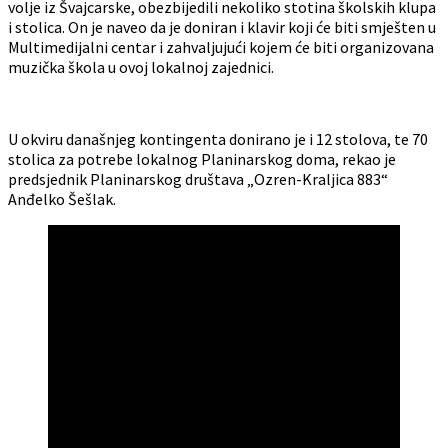
volje iz Švajcarske, obezbijedili nekoliko stotina školskih klupa
i stolica. On je naveo da je doniran i klavir koji će biti smješten u
Multimedijalni centar i zahvaljujući kojem će biti organizovana
muzička škola u ovoj lokalnoj zajednici.
U okviru današnjeg kontingenta donirano je i 12 stolova, te 70
stolica za potrebe lokalnog Planinarskog doma, rekao je
predsjednik Planinarskog društava „Ozren-Kraljica 883“
Anđelko Šešlak.