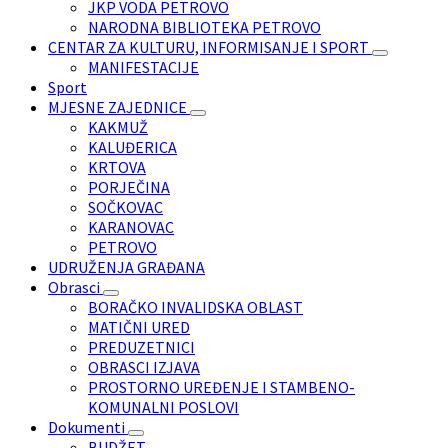
JKP VODA PETROVO
NARODNA BIBLIOTEKA PETROVO
CENTAR ZA KULTURU, INFORMISANJE I SPORT
MANIFESTACIJE
Sport
MJESNE ZAJEDNICE
KAKMUŽ
KALUĐERICA
KRTOVA
PORJEČINA
SOČKOVAC
KARANOVAC
PETROVO
UDRUŽENJA GRAĐANA
Obrasci
BORAČKO INVALIDSKA OBLAST
MATIČNI URED
PREDUZETNICI
OBRASCI IZJAVA
PROSTORNO UREĐENJE I STAMBENO-
KOMUNALNI POSLOVI
Dokumenti
BUDŽET