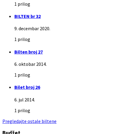
1 prilog
BILTEN br 32
9. decembar 2020.
1 prilog
Bilten broj 27
6. oktobar 2014.
1 prilog
Bilet broj 26
6. jul 2014.
1 prilog
Pregledajte ostale biltene
Budžet