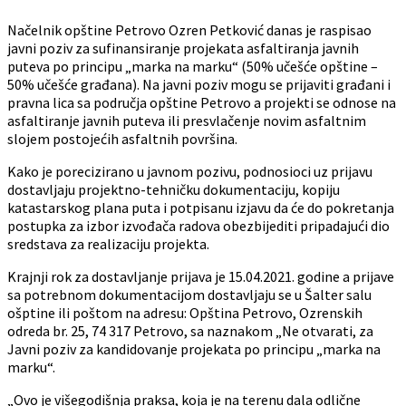
Načelnik opštine Petrovo Ozren Petković danas je raspisao
javni poziv za sufinansiranje projekata asfaltiranja javnih
puteva po principu „marka na marku“ (50% učešće opštine –
50% učešće građana). Na javni poziv mogu se prijaviti građani i
pravna lica sa područja opštine Petrovo a projekti se odnose na
asfaltiranje javnih puteva ili presvlačenje novim asfaltnim
slojem postojećih asfaltnih površina.
Kako je porecizirano u javnom pozivu, podnosioci uz prijavu
dostavljaju projektno-tehničku dokumentaciju, kopiju
katastarskog plana puta i potpisanu izjavu da će do pokretanja
postupka za izbor izvođača radova obezbijediti pripadajući dio
sredstava za realizaciju projekta.
Krajnji rok za dostavljanje prijava je 15.04.2021. godine a prijave
sa potrebnom dokumentacijom dostavljaju se u Šalter salu
ošptine ili poštom na adresu: Opština Petrovo, Ozrenskih
odreda br. 25, 74 317 Petrovo, sa naznakom „Ne otvarati, za
Javni poziv za kandidovanje projekata po principu „marka na
marku“.
„Ovo je višegodišnja praksa, koja je na terenu dala odlične