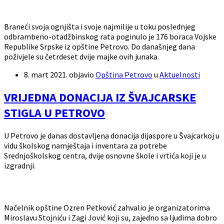
Braneći svoja ognjišta i svoje najmilije u toku poslednjeg
odbrambeno-otadžbinskog rata poginulo je 176 boraca Vojske
Republike Srpske iz opštine Petrovo. Do današnjeg dana
poživjele su četrdeset dvije majke ovih junaka.
8. mart 2021.
objavio
Opština Petrovo
u
Aktuelnosti
VRIJEDNA DONACIJA IZ ŠVAJCARSKE
STIGLA U PETROVO
U Petrovo je danas dostavljena donacija dijaspore u Švajcarkoj u
vidu školskog namještaja i inventara za potrebe
Srednjoškolskog centra, dvije osnovne škole i vrtića koji je u
izgradnji.
Načelnik opštine Ozren Petković zahvalio je organizatorima
Miroslavu Stojniću i Zagi Jović koji su, zajedno sa ljudima dobro