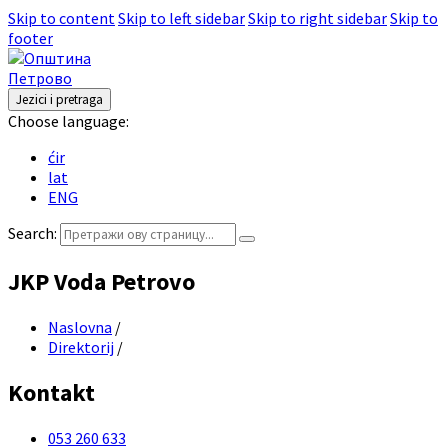
Skip to content
Skip to left sidebar
Skip to right sidebar
Skip to
footer
Jezici i pretraga
Choose language:
ćir
lat
ENG
Search:
JKP Voda Petrovo
Naslovna
/
Direktorij
/
Kontakt
053 260 633