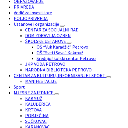
OBRAZOVANJE
PRIVREDA
Vodič za investitore
POLJOPRIVREDA
Ustanove i organizacije
CENTAR ZA SOCIJALNI RAD
DOM ZDRAVLJA OZREN
ŠKOLSKE USTANOVE
OŠ “Vuk Karadžić” Petrovo
OŠ “Sveti Sava” Kakmuž
Srednjoškolski centar Petrovo
JKP VODA PETROVO
NARODNA BIBLIOTEKA PETROVO
CENTAR ZA KULTURU, INFORMISANJE I SPORT
MANIFESTACIJE
Sport
MJESNE ZAJEDNICE
KAKMUŽ
KALUĐERICA
KRTOVA
PORJEČINA
SOČKOVAC
KARANOVAC