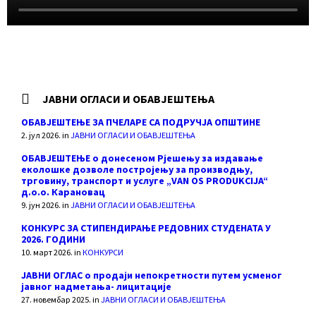
ЈАВНИ ОГЛАСИ И ОБАВЈЕШТЕЊА
ОБАВЈЕШТЕЊЕ ЗА ПЧЕЛАРЕ СА ПОДРУЧЈА ОПШТИНЕ
2. јул 2026.
in
ЈАВНИ ОГЛАСИ И ОБАВЈЕШТЕЊА
ОБАВЈЕШТЕЊЕ о донесеном Рјешењу за издавање
еколошке дозволе постројењу за производњу,
трговину, транспорт и услуге „VAN OS PRODUKCIJA“
д.о.о. Карановац
9. јун 2026.
in
ЈАВНИ ОГЛАСИ И ОБАВЈЕШТЕЊА
КОНКУРС ЗА СТИПЕНДИРАЊЕ РЕДОВНИХ СТУДЕНАТА У
2026. ГОДИНИ
10. март 2026.
in
КОНКУРСИ
ЈАВНИ ОГЛАС о продаји непокретности путем усменог
јавног надметања- лицитације
27. новембар 2025.
in
ЈАВНИ ОГЛАСИ И ОБАВЈЕШТЕЊА