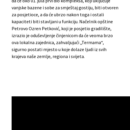
da će oko 01. jula prvi dio kompleksa, koji uključuje
vanjske bazene i sobe za smještaj gostiju, biti otvoren
za posjetioce, a da će ubrzo nakon toga i ostali
kapaciteti biti stavljani u funkciju. Načelnik opštine
Petrovo Ozren Petković, koji je posjetio gradilište,
izrazio je oduševljenje činjenicom da će veoma brzo
ova lokalna zajednica, zahvaljujući „Termama“,
sigurno postati mjesto u koje dolaze ljudi iz svih
krajeva naše zemlje, regiona i svijeta.