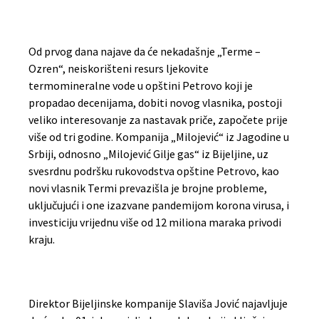
Od prvog dana najave da će nekadašnje „Terme –
Ozren“, neiskorišteni resurs ljekovite
termomineralne vode u opštini Petrovo koji je
propadao decenijama, dobiti novog vlasnika, postoji
veliko interesovanje za nastavak priče, započete prije
više od tri godine. Kompanija „Milojević“ iz Jagodine u
Srbiji, odnosno „Milojević Gilje gas“ iz Bijeljine, uz
svesrdnu podršku rukovodstva opštine Petrovo, kao
novi vlasnik Termi prevazišla je brojne probleme,
uključujući i one izazvane pandemijom korona virusa, i
investiciju vrijednu više od 12 miliona maraka privodi
kraju.
Direktor Bijeljinske kompanije Slaviša Jović najavljuje