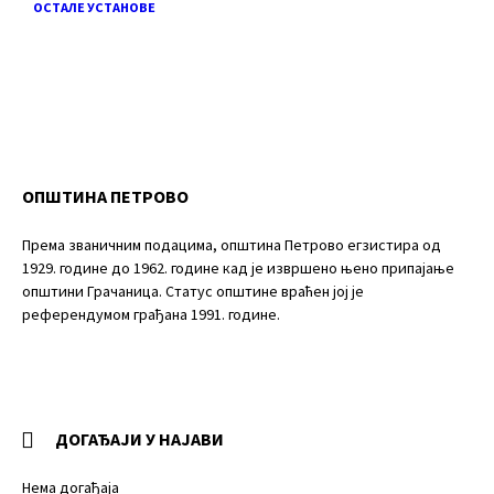
ОСТАЛЕ УСТАНОВЕ
ОПШТИНА ПЕТРОВО
Према званичним подацима, општина Петрово егзистира од
1929. године до 1962. године кад је извршено њено припајање
општини Грачаница. Статус општине враћен јој је
референдумом грађана 1991. године.
ДОГАЂАЈИ У НАЈАВИ
Нема догађаја