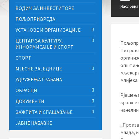
Насловна
ВОДИЧ ЗА ИНВЕСТИТОРЕ
ПОЉОПРИВРЕДА
УСТАНОВЕ И ОРГАНИЗАЦИЈЕ
ЦЕНТАР ЗА КУЛТУРУ,
Пољопри
ИНФОРМИСАЊЕ И СПОРТ
Петрова
СПОРТ
организ
општине 
МЈЕСНЕ ЗАЈЕДНИЦЕ
мљекари
УДРУЖЕЊА ГРАЂАНА
млијека.
ОБРАСЦИ
Рјешења
ДОКУМЕНТИ
кравље 
начелни
ЗАЖТИТА И СПАШАВАЊЕ
ЈАВНЕ НАБАВКЕ
„Произв
млада, н