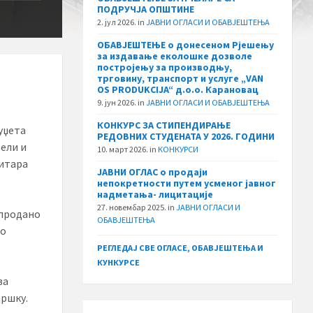
ПОДРУЧЈА ОПШТИНЕ
2. јул 2026.
in
ЈАВНИ ОГЛАСИ И ОБАВЈЕШТЕЊА
ОБАВЈЕШТЕЊЕ о донесеном Рјешењу
за издавање еколошке дозволе
постројењу за производњу,
трговину, транспорт и услуге „VAN
OS PRODUKCIJA“ д.о.о. Карановац
9. јун 2026.
in
ЈАВНИ ОГЛАСИ И ОБАВЈЕШТЕЊА
КОНКУРС ЗА СТИПЕНДИРАЊЕ
уџета
РЕДОВНИХ СТУДЕНАТА У 2026. ГОДИНИ
вели и
10. март 2026.
in
КОНКУРСИ
литара
ЈАВНИ ОГЛАС о продаји
непокретности путем усменог јавног
надметања- лицитације
27. новембар 2025.
in
ЈАВНИ ОГЛАСИ И
 продано
ОБАВЈЕШТЕЊА
ио
РЕГЛЕДАЈ СВЕ ОГЛАСЕ, ОБАВЈЕШТЕЊА И
КУНКУРСЕ
ва
дршку.