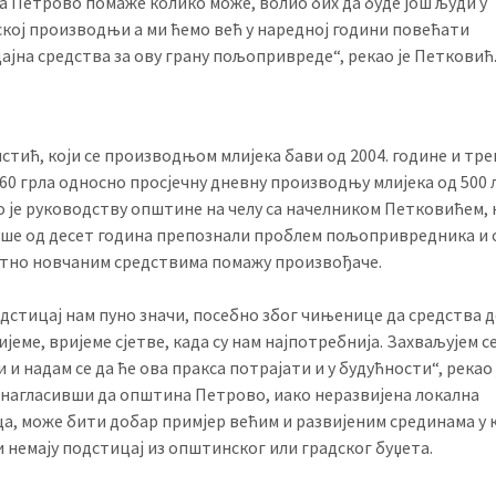
 Петрово помаже колико може, волио бих да буде још људи у
кој производњи а ми ћемо већ у наредној години повећати
ајна средства за ову грану пољопривреде“, рекао је Петковић
истић, који се производњом млијека бави од 2004. године и тр
 60 грла односно просјечну дневну производњу млијека од 500 
о је руководству општине на челу са начелником Петковићем, к
ише од десет година препознали проблем пољопривредника и 
тно новчаним средствима помажу произвођаче.
одстицај нам пуно значи, посебно због чињенице да средства 
ијеме, вријеме сјетве, када су нам најпотребнија. Захваљујем с
и надам се да ће ова пракса потрајати и у будућности“, рекао 
 нагласивши да општина Петрово, иако неразвијена локална
ца, може бити добар примјер већим и развијеним срединама у 
 немају подстицај из општинског или градског буџета.