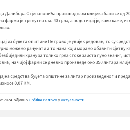
а Далибора Стјепановића производњом млијека бави се од 20
на фарми је тренутно око 40 грла, а подстицај је, како каже, и
ошао.
цај из буџета општине Петрово је увијек редован, то су средс
гурно можемо рачунати а то нама који морамо обавити сјетву к
езбиједили храну за толико грла стоке заиста пуно значи“, ист
овић, на чијој фарми се дневно произведе око 350 литара млије
ајна средства буџета општине за литар произведеног и пред
износе 0,07 КМ.
рт 2024.
објавио
Opština Petrovo
у
Актуелности