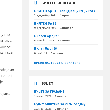
БИЛТЕН ОПШТИНЕ
БЛИТЕН бр 33 – Специјал (2021./2024.)
.
2. децембар 2024.
1 прилог
БИЛТЕН бр 32
9. децембар 2020.
1 прилог
енутно
Билтен број 27
литара,
6. октобар 2014.
1 прилог
оји су
Билет број 26
од тада
6. јул 2014.
1 прилог
ПРЕГЛЕДАЈТЕ ОСТАЛЕ БИЛТЕНЕ
добијемо
е нашој
је
БУЏЕТ
БУЏЕТ ЗА ГРАЂАНЕ
којима
19. март 2026.
1 прилог
Буџет општине за 2026. годину
19. март 2026.
1 прилог