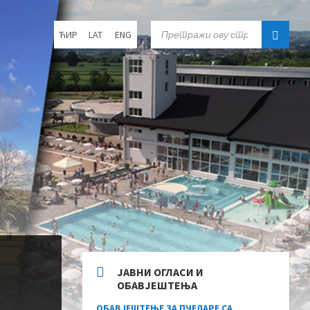
Choose
SEARCH:
ЋИР
LAT
ENG
language:
ЈАВНИ ОГЛАСИ И
ОБАВЈЕШТЕЊА
ОБАВЈЕШТЕЊЕ ЗА ПЧЕЛАРЕ СА