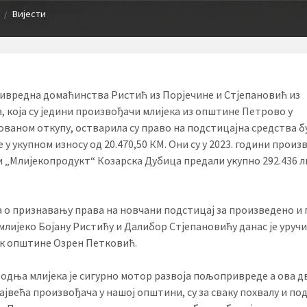
Вијести
/
вредна домаћинства Ристић из Порјечине и Стјепановић из
, која су једини произвођачи млијека из општине Петрово у
ованом откупу, остварила су право на подстицајна средства б
у укупном износу од 20.470,50 КМ. Они су у 2023. години произ
 „Млијекопродукт“ Козарска Дубица предали укупно 292.436 
 о признавању права на новчани подстицај за произведено и
млијеко Бојану Ристићу и Далибор Стјепановићу данас је уруч
к општине Озрен Петковић.
одња млијека је сигурно мотор развоја пољопривреде а ова д
ајвећа произвођача у нашој општини, су за сваку похвалу и по