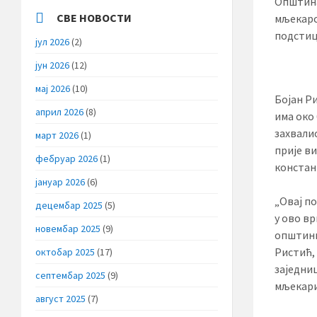
Општина
СВЕ НОВОСТИ
мљекарс
подстиц
јул 2026
(2)
јун 2026
(12)
мај 2026
(10)
Бојан Р
април 2026
(8)
има око
захвали
март 2026
(1)
прије в
фебруар 2026
(1)
констан
јануар 2026
(6)
„Овај п
децембар 2025
(5)
у ово вр
новембар 2025
(9)
општини 
Ристић,
октобар 2025
(17)
заједни
септембар 2025
(9)
мљекари
август 2025
(7)