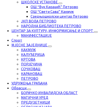
ШКОЛСКЕ УСТАНОВЕ
ОШ “Вук Караџић” Петрово
ОШ “Свети Сава” Какмуж
Средњошколски центар Петрово
ЈКП ВОДА ПЕТРОВО
НАРОДНА БИБЛИОТЕКА ПЕТРОВО
ЦЕНТАР ЗА КУЛТУРУ, ИНФОРМИСАЊЕ И СПОРТ
МАНИФЕСТАЦИЈЕ
Спорт
МЈЕСНЕ ЗАЈЕДНИЦЕ
КАКМУЖ
КАЛУЂЕРИЦА
КРТОВА
ПОРЈЕЧИНА
СОЧКОВАЦ
КАРАНОВАЦ
ПЕТРОВО
УДРУЖЕЊА ГРАЂАНА
Обрасци
БОРАЧКО ИНВАЛИДСКА ОБЛАСТ
МАТИЧНИ УРЕД
ПРЕДУЗЕТНИЦИ
ОБРАСЦИ ИЗЈАВА