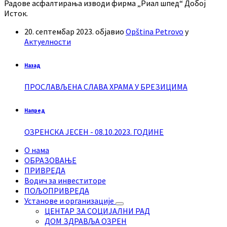
Радове асфалтирања изводи фирма „Риал шпед“ Добој
Исток.
20. септембар 2023.
објавио
Opština Petrovo
у
Актуелности
Назад
ПРОСЛАВЉЕНА СЛАВА ХРАМА У БРЕЗИЦИМА
Напред
ОЗРЕНСКА ЈЕСЕН - 08.10.2023. ГОДИНЕ
О нама
ОБРАЗОВАЊЕ
ПРИВРЕДА
Водич за инвеститоре
ПОЉОПРИВРЕДА
Установе и организације
ЦЕНТАР ЗА СОЦИЈАЛНИ РАД
ДОМ ЗДРАВЉА ОЗРЕН