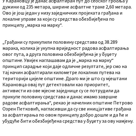
У Карановцу је данас асфалтиран пут до сеоског гробља у
дужини од 235 метара, ширине асфалтне траке 2,60 метара.
Ово је још један у низу заједничких пројеката грађана и
локалне управе за који су средства обезбијеђена по
принципу „марка на марку“.
„Грађани су прикупили половину средстава од 38.289
марака, колика је укупна вриједност радова асфалтирања
овог пута, а друга половина обезбијеђена је у буџету
општине. Увијек наглашавам да је „марка на марку“
принцип сарадње који даје одличне резултате, јер смо на
тај начин асфалтирали километре локалних путева на
територији цијеле општине. Драго ми је што су мјештани
Карановца овај пут детектовали као приоритет,
активисти из ове мјесне заједнице су се потрудили да
прикупе половину средстава и данас имамо завршне
радове асфалтирања“, рекао је начелник општине Петрово
Озрен Петковић, нагласивши да су све иницјативе грађана
за асфалтирања по овом принципу добро дошле и да ће и
убудуће бити обезбијеђена средства у буџету за ову намјену.