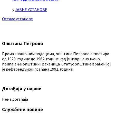
у
ЈАВНЕ УСТАНОВЕ
Остале установе
Општина Петрово
Према званичним подацима, општина Петрово егзистира
од 1929. године до 1962. године кад је извршено њено
припајање општини Грачаница. Статус општине враћен јој
је референдумом грађана 1991. године.
Догађаји у најави
Нема догађаја
Службене новине