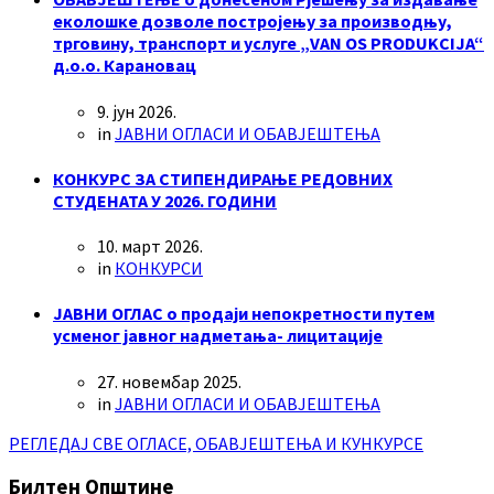
еколошке дозволе постројењу за производњу,
трговину, транспорт и услуге „VAN OS PRODUKCIJA“
д.о.о. Карановац
9. јун 2026.
in
ЈАВНИ ОГЛАСИ И ОБАВЈЕШТЕЊА
КОНКУРС ЗА СТИПЕНДИРАЊЕ РЕДОВНИХ
СТУДЕНАТА У 2026. ГОДИНИ
10. март 2026.
in
КОНКУРСИ
ЈАВНИ ОГЛАС о продаји непокретности путем
усменог јавног надметања- лицитације
27. новембар 2025.
in
ЈАВНИ ОГЛАСИ И ОБАВЈЕШТЕЊА
РЕГЛЕДАЈ СВЕ ОГЛАСЕ, ОБАВЈЕШТЕЊА И КУНКУРСЕ
Билтен Општине