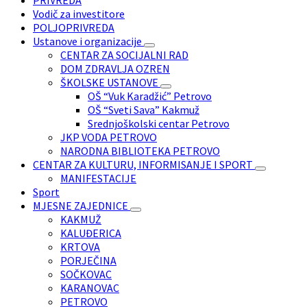
Vodič za investitore
POLJOPRIVREDA
Ustanove i organizacije
CENTAR ZA SOCIJALNI RAD
DOM ZDRAVLJA OZREN
ŠKOLSKE USTANOVE
OŠ “Vuk Karadžić” Petrovo
OŠ “Sveti Sava” Kakmuž
Srednjoškolski centar Petrovo
JKP VODA PETROVO
NARODNA BIBLIOTEKA PETROVO
CENTAR ZA KULTURU, INFORMISANJE I SPORT
MANIFESTACIJE
Sport
MJESNE ZAJEDNICE
KAKMUŽ
KALUĐERICA
KRTOVA
PORJEČINA
SOČKOVAC
KARANOVAC
PETROVO