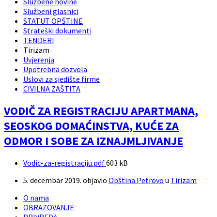
Službene novine
Službeni glasnici
STATUT OPŠTINE
Strateški dokumenti
TENDERI
Tirizam
Uvjerenja
Upotrebna dozvola
Uslovi za sjedište firme
CIVILNA ZAŠTITA
VODIČ ZA REGISTRACIJU APARTMANA,
SEOSKOG DOMAĆINSTVA, KUĆE ZA
ODMOR I SOBE ZA IZNAJMLJIVANJE
Prilozi
File
Vodic-za-registraciju.pdf
603 kB
size:
5. decembar 2019.
objavio
Opština Petrovo
u
Tirizam
O nama
OBRAZOVANJE
PRIVREDA