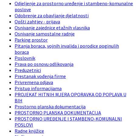
Odjeljenje za prostorno uređenje i stambeno-komunalne
poslove
Odobrenje za obavljanje djelatnosti
Opšti zahtjev - prijava
Osnivanje zajednice etažnih vlasnika
Osnivanje samostalne radnje
Parking prostor
Pitanja boraca, vojnih invalida i porodice poginulih
boraca
Poslovnik
Prava po osnovu odlikovanja
Preduzetnici
Prestanak vođenja firme
Privremena odjava
Pristup informacijama
PROJEKAT HITNIH MJERA OPORAVKA OD POPLAVA U
BIH
Prostorno planska dokumentacija
PROSTORNO PLANSKA DOKUMENTACIJA
PROSTORNO UREĐENJE I STAMBENO-KOMUNALNI
POSLOVI
Radne knjižice