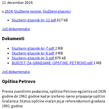
11. decembar 2024.
u
2024
,
Službene novine
,
Službeni glasnici
File
Sluzbeni-glasnik-br-11.pdf
617 kB
size:
Još dokumenata
Dokumenti
File
Sluzbeni-glasnik-br-7.pdf
2 MB
size:
File
Sluzbeni-glasnik-br-6.pdf
3 MB
size:
File
Sluzbeni-glasnik-br-5.pdf
870 kB
size:
File
BUDZET-ZA-GRADJANE-OPSTINE-PETROVO.pdf
2 MB
size:
Još dokumenata
Opština Petrovo
Prema zvaničnim podacima, opština Petrovo egzistira od 1929.
godine do 1962. godine kad je izvršeno njeno pripajanje opštini
Gračanica. Status opštine vraćen joj je referendumom građana
1991. godine.