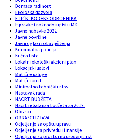
Domaća radinost
Ekološka dozvola
ETIČKI KODEKS ODBORNIKA
Ispravke i naknadni upisi u MK
Javne nabavke 2022
Javne površine
Javni oglasi i obavještenja
Komunalna policija
Kućna lista
Lokalni ekološki akcioni plan
Lokacijski uslovi
Matične usluge
Matični ured
Minimalno tehnički uslovi
Nastavak rada
NACRT BUDŽETA
Nacrt rebalansa budžeta za 2019.
Obrasci
OBRASCI IZJAVA
Odjeljenje za opštu upravu
Odjeljenje za privredu i finansije
Odjeljenje za prostorno uređenje i st