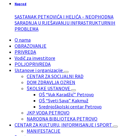
Napred
SASTANAK PETKOVIĆA I HELIĆA – NEOPHODNA
SARADNJA U RJEŠAVANJU INFRASTRUKTURNIH
PROBLEMA
O nama
OBRAZOVANJE
PRIVREDA
Vodič za investitore
POLJOPRIVREDA
Ustanove i organizacije
CENTAR ZA SOCIJALNI RAD
DOM ZDRAVLJA OZREN
ŠKOLSKE USTANOVE
OŠ “Vuk Karadžić” Petrovo
OŠ “Sveti Sava” Kakmuž
Srednjoškolski centar Petrovo
JKP VODA PETROVO
NARODNA BIBLIOTEKA PETROVO
CENTAR ZA KULTURU, INFORMISANJE I SPORT
MANIFESTACIJE