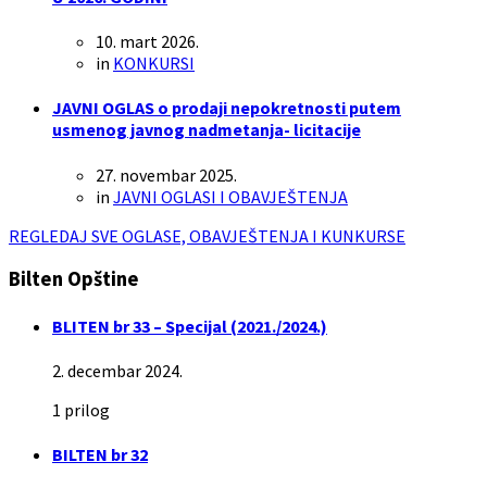
10. mart 2026.
in
KONKURSI
JAVNI OGLAS o prodaji nepokretnosti putem
usmenog javnog nadmetanja- licitacije
27. novembar 2025.
in
JAVNI OGLASI I OBAVJEŠTENJA
REGLEDAJ SVE OGLASE, OBAVJEŠTENJA I KUNKURSE
Bilten Opštine
BLITEN br 33 – Specijal (2021./2024.)
2. decembar 2024.
1 prilog
BILTEN br 32