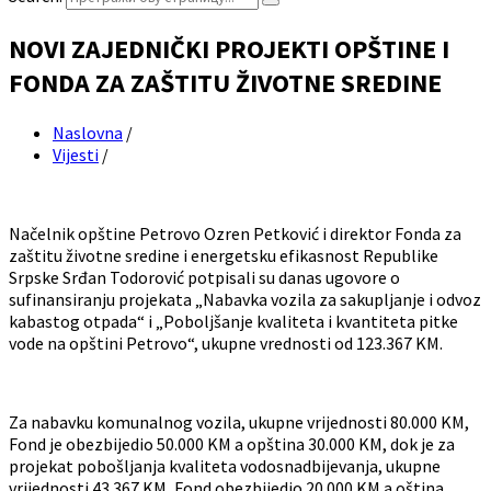
NOVI ZAJEDNIČKI PROJEKTI OPŠTINE I
FONDA ZA ZAŠTITU ŽIVOTNE SREDINE
Naslovna
/
Vijesti
/
Načelnik opštine Petrovo Ozren Petković i direktor Fonda za
zaštitu životne sredine i energetsku efikasnost Republike
Srpske Srđan Todorović potpisali su danas ugovore o
sufinansiranju projekata „Nabavka vozila za sakupljanje i odvoz
kabastog otpada“ i „Poboljšanje kvaliteta i kvantiteta pitke
vode na opštini Petrovo“, ukupne vrednosti od 123.367 KM.
Za nabavku komunalnog vozila, ukupne vrijednosti 80.000 KM,
Fond je obezbijedio 50.000 KM a opština 30.000 KM, dok je za
projekat pobošljanja kvaliteta vodosnadbijevanja, ukupne
vrijednosti 43.367 KM, Fond obezbijedio 20.000 KM a oština