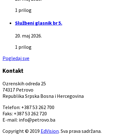
1 prilog
Službeni glasnik br 5.
20. maj 2026.
1 prilog
Pogledaj sve
Kontakt
Ozrenskih odreda 25
74317 Petrovo
Republika Srpska Bosna i Hercegovina
Telefon: +387 53 262 700
Faks: +387 53 262 720
E-mail: info@petrovo.ba
Copyright © 2019
EdVision
. Sva prava sadržana.