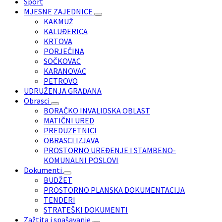
Sport
MJESNE ZAJEDNICE
KAKMUŽ
KALUĐERICA
KRTOVA
PORJEČINA
SOČKOVAC
KARANOVAC
PETROVO
UDRUŽENJA GRAĐANA
Obrasci
BORAČKO INVALIDSKA OBLAST
MATIČNI URED
PREDUZETNICI
OBRASCI IZJAVA
PROSTORNO UREĐENJE I STAMBENO-
KOMUNALNI POSLOVI
Dokumenti
BUDŽET
PROSTORNO PLANSKA DOKUMENTACIJA
TENDERI
STRATEŠKI DOKUMENTI
Zažtita i spašavanje