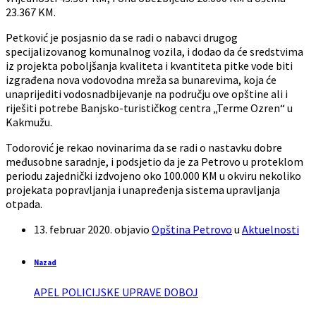
23.367 KM.
Petković je posjasnio da se radi o nabavci drugog
specijalizovanog komunalnog vozila, i dodao da će sredstvima
iz projekta poboljšanja kvaliteta i kvantiteta pitke vode biti
izgrađena nova vodovodna mreža sa bunarevima, koja će
unaprijediti vodosnadbijevanje na području ove opštine ali i
riješiti potrebe Banjsko-turističkog centra „Terme Ozren“ u
Kakmužu.
Todorović je rekao novinarima da se radi o nastavku dobre
međusobne saradnje, i podsjetio da je za Petrovo u proteklom
periodu zajednički izdvojeno oko 100.000 KM u okviru nekoliko
projekata popravljanja i unapređenja sistema upravljanja
otpada.
13. februar 2020.
objavio
Opština Petrovo
u
Aktuelnosti
Nazad
APEL POLICIJSKE UPRAVE DOBOJ