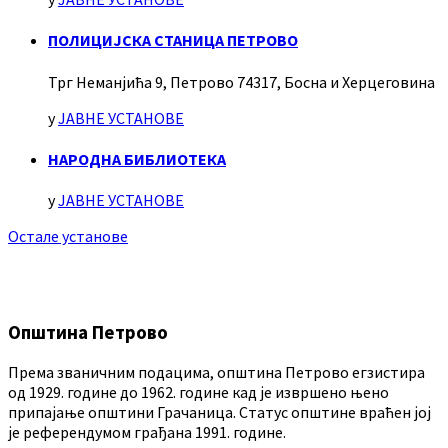
ПОЛИЦИЈСКА СТАНИЦА ПЕТРОВО
Трг Неманјића 9, Петрово 74317, Босна и Херцеговина
у
ЈАВНЕ УСТАНОВЕ
НАРОДНА БИБЛИОТЕКА
у
ЈАВНЕ УСТАНОВЕ
Остале установе
Општина Петрово
Према званичним подацима, општина Петрово егзистира
од 1929. године до 1962. године кад је извршено њено
припајање општини Грачаница. Статус општине враћен јој
је референдумом грађана 1991. године.