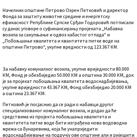
Начелник општине Петрово Озрен Петковић и директор
Фонда за заштиту животне средине и енергетску
ефикасност Републике Српске Срђан Тодоровић потписали
су данас уговорe о суфинансирању пројеката „Набавка
возила за сакупљање и одвоз кабастог отпада“ и
„Побољшање квалитета и квантитета питке воде на
општини Петрово“, укупне вредности од 123.367 КМ.
За набавку комуналног возила, укупне вриједности 80.000
КМ, Фонд је обезбиједио 50.000 КМ а општина 30.000 КМ, док
је за пројекат побошљања квалитета водоснадбијевања,
укупне вриједности 43.367 КМ, Фонд обезбиједио 20.000 КМ
а оштина 23.367 КМ.
Петковић је посјаснио да се ради о набавци другог
специјализованог комуналног возила, и додао да ће
средствима из пројекта побољшања квалитета и
квантитета питке воде бити изграђена нова водоводна
мрежа са бунаревима, која ће унаприједити
водоснадбијевање на подручју ове општине али и ријешити