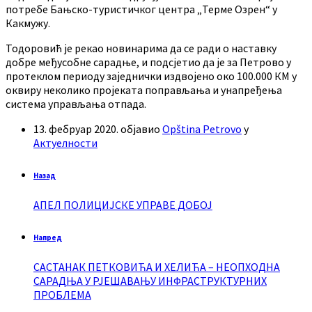
потребе Бањско-туристичког центра „Терме Озрен“ у
Какмужу.
Тодоровић је рекао новинарима да се ради о наставку
добре међусобне сарадње, и подсјетио да је за Петрово у
протеклом периоду заједнички издвојено око 100.000 КМ у
оквиру неколико пројеката поправљања и унапређења
система управљања отпада.
13. фебруар 2020.
објавио
Opština Petrovo
у
Актуелности
Назад
АПЕЛ ПОЛИЦИЈСКЕ УПРАВЕ ДОБОЈ
Напред
САСТАНАК ПЕТКОВИЋА И ХЕЛИЋА – НЕОПХОДНА
САРАДЊА У РЈЕШАВАЊУ ИНФРАСТРУКТУРНИХ
ПРОБЛЕМА