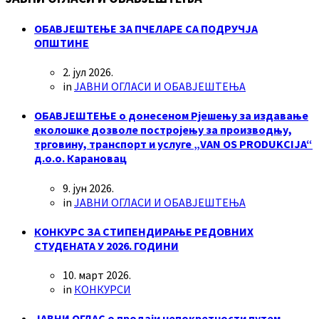
ОБАВЈЕШТЕЊЕ ЗА ПЧЕЛАРЕ СА ПОДРУЧЈА
ОПШТИНЕ
2. јул 2026.
in
ЈАВНИ ОГЛАСИ И ОБАВЈЕШТЕЊА
ОБАВЈЕШТЕЊЕ о донесеном Рјешењу за издавање
еколошке дозволе постројењу за производњу,
трговину, транспорт и услуге „VAN OS PRODUKCIJA“
д.о.о. Карановац
9. јун 2026.
in
ЈАВНИ ОГЛАСИ И ОБАВЈЕШТЕЊА
КОНКУРС ЗА СТИПЕНДИРАЊЕ РЕДОВНИХ
СТУДЕНАТА У 2026. ГОДИНИ
10. март 2026.
in
КОНКУРСИ
ЈАВНИ ОГЛАС о продаји непокретности путем