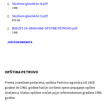
i
Sluzbeni-glasnik-br-6.pdf
l
F
3 MB
e
i
s
Sluzbeni-glasnik-br-5.pdf
l
i
F
870 kB
e
z
i
s
e
BUDZET-ZA-GRADJANE-OPSTINE-PETROVO.pdf
l
i
:
F
2 MB
e
z
i
s
e
l
i
JOŠ DOKUMENATA
:
e
z
s
e
i
:
z
e
:
OPŠTINA PETROVO
Prema zvaničnim podacima, opština Petrovo egzistira od 1929.
godine do 1962. godine kad je izvršeno njeno pripajanje opštini
Gračanica. Status opštine vraćen joj je referendumom građana 1991.
godine.