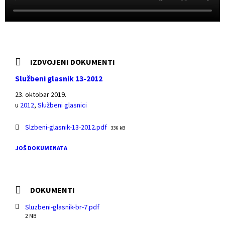
IZDVOJENI DOKUMENTI
Službeni glasnik 13-2012
23. oktobar 2019.
u
2012
,
Službeni glasnici
Slzbeni-glasnik-13-2012.pdf
F
336 kB
i
l
JOŠ DOKUMENATA
e
s
i
z
DOKUMENTI
e
:
Sluzbeni-glasnik-br-7.pdf
F
2 MB