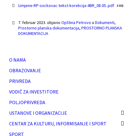
Izmjene-RP-sockovac-tekst-korekcija-4BR_08.05..pdf
F
4 MB
i
l
e
7. februar 2023.
objavio
Opština Petrovo
u
Dokumenti
,
s
Prostorno planska dokumentacija
,
PROSTORNO PLANSKA
i
DOKUMENTACIJA
z
e
:
O NAMA
OBRAZOVANJE
PRIVREDA
VODIČ ZA INVESTITORE
POLJOPRIVREDA
USTANOVE I ORGANIZACIJE
CENTAR ZA KULTURU, INFORMISANJE I SPORT
SPORT