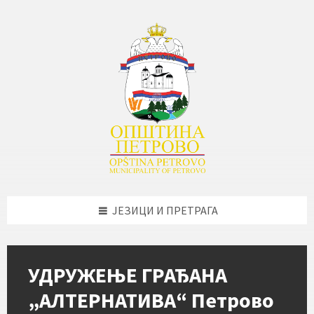
Skip
Skip
Skip
Skip
to
to
to
to
content
left
right
footer
sidebar
sidebar
ЈЕЗИЦИ И ПРЕТРАГА
УДРУЖЕЊЕ ГРАЂАНА
„АЛТЕРНАТИВА“ Петрово