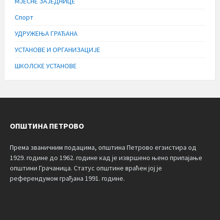
МЈЕСНЕ ЗАЈЕДНИЦЕ
Спорт
УДРУЖЕЊА ГРАЂАНА
УСТАНОВЕ И ОРГАНИЗАЦИЈЕ
ШКОЛСКЕ УСТАНОВЕ
ОПШТИНА ПЕТРОВО
Према званичним подацима, општина Петрово егзистира од
1929. године до 1962. године кад је извршено њено припајање
општини Грачаница. Статус општине враћен јој је
референдумом грађана 1991. године.