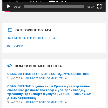
00:00
05:17
КАТЕГОРИЈЕ ОГЛАСА
ЈАВНИ ОГЛАСИ И ОБАВЈЕШТЕЊА
КОНКУРСИ
ОГЛАСИ И ОБАВЈЕШТЕНЈА
ОБАВЈЕШТЕЊЕ ЗА ПЧЕЛАРЕ СА ПОДРУЧЈА ОПШТИНЕ
2. јул 2026.
in
ЈАВНИ ОГЛАСИ И ОБАВЈЕШТЕЊА
ОБАВЈЕШТЕЊЕ о донесеном Рјешењу за издавање
еколошке дозволе постројењу за производњу,
трговину, транспорт и услуге „VAN OS PRODUKCIJA“
д.о.о. Карановац
9. јун 2026.
in
ЈАВНИ ОГЛАСИ И ОБАВЈЕШТЕЊА