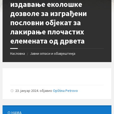
издавање еколошке
дозволе за изграђени
пословни објекат за
лакирање плочастих
елемената од дрвета
Насловна
Јавни огласи и обавјештенја
/
23. јануар 2024.
објавио
Opština Petrovo
О НАМА