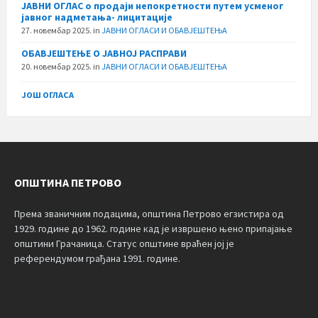
ЈАВНИ ОГЛАС о продаји непокретности путем усменог
јавног надметања- лицитације
27. новембар 2025.
in
ЈАВНИ ОГЛАСИ И ОБАВЈЕШТЕЊА
ОБАВЈЕШТЕЊЕ О ЈАВНОЈ РАСПРАВИ
20. новембар 2025.
in
ЈАВНИ ОГЛАСИ И ОБАВЈЕШТЕЊА
ЈОШ ОГЛАСА
ОПШТИНА ПЕТРОВО
Према званичним подацима, општина Петрово егзистира од
1929. године до 1962. године кад је извршено њено припајање
општини Грачаница. Статус општине враћен јој је
референдумом грађана 1991. године.