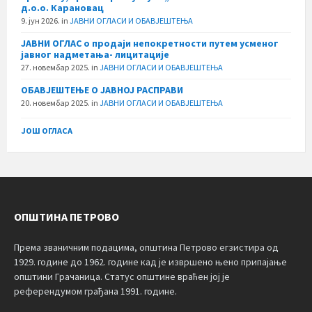
д.о.о. Карановац
9. јун 2026.
in
ЈАВНИ ОГЛАСИ И ОБАВЈЕШТЕЊА
ЈАВНИ ОГЛАС о продаји непокретности путем усменог
јавног надметања- лицитације
27. новембар 2025.
in
ЈАВНИ ОГЛАСИ И ОБАВЈЕШТЕЊА
ОБАВЈЕШТЕЊЕ О ЈАВНОЈ РАСПРАВИ
20. новембар 2025.
in
ЈАВНИ ОГЛАСИ И ОБАВЈЕШТЕЊА
ЈОШ ОГЛАСА
ОПШТИНА ПЕТРОВО
Према званичним подацима, општина Петрово егзистира од
1929. године до 1962. године кад је извршено њено припајање
општини Грачаница. Статус општине враћен јој је
референдумом грађана 1991. године.