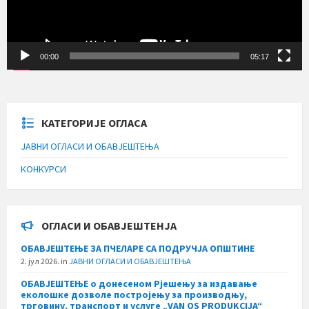
00:00
05:17
КАТЕГОРИЈЕ ОГЛАСА
ЈАВНИ ОГЛАСИ И ОБАВЈЕШТЕЊА
КОНКУРСИ
ОГЛАСИ И ОБАВЈЕШТЕНЈА
ОБАВЈЕШТЕЊЕ ЗА ПЧЕЛАРЕ СА ПОДРУЧЈА ОПШТИНЕ
2. јул 2026.
in
ЈАВНИ ОГЛАСИ И ОБАВЈЕШТЕЊА
ОБАВЈЕШТЕЊЕ о донесеном Рјешењу за издавање
еколошке дозволе постројењу за производњу,
трговину, транспорт и услуге „VAN OS PRODUKCIJA“