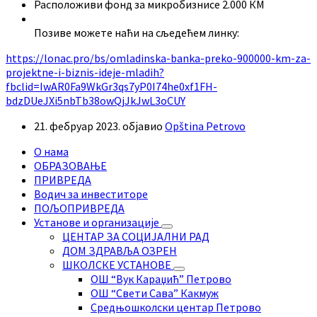
Расположиви фонд за микробизнисе 2.000 КМ
Позиве можете наћи на сљедећем линку:
https://lonac.pro/bs/omladinska-banka-preko-900000-km-za-
projektne-i-biznis-ideje-mladih?
fbclid=IwAR0Fa9WkGr3qs7yP0I74he0xf1FH-
bdzDUeJXi5nbTb38owQjJkJwL3oCUY
21. фебруар 2023.
објавио
Opština Petrovo
О нама
ОБРАЗОВАЊЕ
ПРИВРЕДА
Водич за инвеститоре
ПОЉОПРИВРЕДА
Установе и организације
ЦЕНТАР ЗА СОЦИЈАЛНИ РАД
ДОМ ЗДРАВЉА ОЗРЕН
ШКОЛСКЕ УСТАНОВЕ
ОШ “Вук Караџић” Петрово
ОШ “Свети Сава” Какмуж
Средњошколски центар Петрово