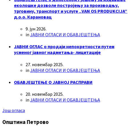
еколошке дозволе постројењу за производњу,
трговину, транспорт и услуге „VAN OS PRODUKCIJA“
д.о.о. Карановац
9. јун 2026.
in
ЈАВНИ ОГЛАСИ И ОБАВЈЕШТЕЊА
ЈАВНИ ОГЛАС о продаји непокретности путем
усменог јавног надметања- лицитације
27. новембар 2025.
in
ЈАВНИ ОГЛАСИ И ОБАВЈЕШТЕЊА
ОБАВЈЕШТЕЊЕ О ЈАВНОЈ РАСПРАВИ
20. новембар 2025.
in
ЈАВНИ ОГЛАСИ И ОБАВЈЕШТЕЊА
Још огласа
Општина Петрово