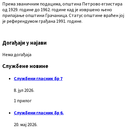
Према званичним подацима, општина Петрово егзистира
од 1929. године до 1962. године кад је извршено њено
припајање општини Грачаница. Статус општине враћен јој
је референдумом грађана 1991. године.
Догађаји у најави
Нема догађаја
Службене новине
Службени гласник бр 7
8. јул 2026.
1 прилог
Службени гласник бр 6.
20. мај 2026.