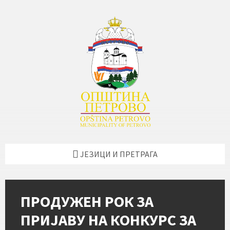
Skip
Skip
Skip
Skip
to
to
to
to
content
left
right
footer
sidebar
sidebar
ЈЕЗИЦИ И ПРЕТРАГА
ПРОДУЖЕН РОК ЗА
ПРИЈАВУ НА КОНКУРС ЗА