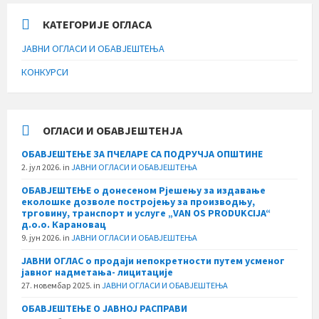
КАТЕГОРИЈЕ ОГЛАСА
ЈАВНИ ОГЛАСИ И ОБАВЈЕШТЕЊА
КОНКУРСИ
ОГЛАСИ И ОБАВЈЕШТЕНЈА
ОБАВЈЕШТЕЊЕ ЗА ПЧЕЛАРЕ СА ПОДРУЧЈА ОПШТИНЕ
2. јул 2026.
in
ЈАВНИ ОГЛАСИ И ОБАВЈЕШТЕЊА
ОБАВЈЕШТЕЊЕ о донесеном Рјешењу за издавање
еколошке дозволе постројењу за производњу,
трговину, транспорт и услуге „VAN OS PRODUKCIJA“
д.о.о. Карановац
9. јун 2026.
in
ЈАВНИ ОГЛАСИ И ОБАВЈЕШТЕЊА
ЈАВНИ ОГЛАС о продаји непокретности путем усменог
јавног надметања- лицитације
27. новембар 2025.
in
ЈАВНИ ОГЛАСИ И ОБАВЈЕШТЕЊА
ОБАВЈЕШТЕЊЕ О ЈАВНОЈ РАСПРАВИ