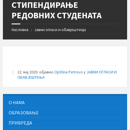
СТИПЕНДИРАЊЕ
РЕДОВНИХ СТУДЕНАТА
Насловна
Јавни огласи и обавјештенја
/
22. мај 2020.
објавио
Opština Petrovo
у
ЈАВНИ ОГЛАСИ И
ОБАВЈЕШТЕЊА
О НАМА
ОБРАЗОВАЊЕ
ПРИВРЕДА