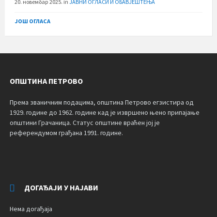
20. новембар 2025.
in
ЈАВНИ ОГЛАСИ И ОБАВЈЕШТЕЊА
ЈОШ ОГЛАСА
ОПШТИНА ПЕТРОВО
Према званичним подацима, општина Петрово егзистира од
1929. године до 1962. године кад је извршено њено припајање
општини Грачаница. Статус општине враћен јој је
референдумом грађана 1991. године.
ДОГАЂАЈИ У НАЈАВИ
Нема догађаја