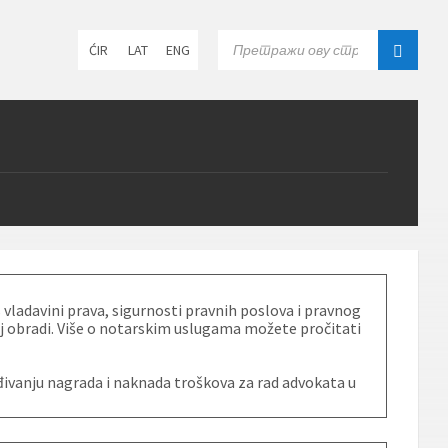
Choose
SEARCH:
ĆIR
LAT
ENG
language:
vladavini prava, sigurnosti pravnih poslova i pravnog
oj obradi. Više o notarskim uslugama možete pročitati
ivanju nagrada i naknada troškova za rad advokata u