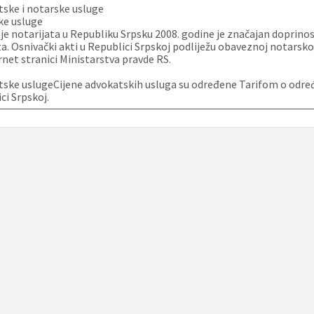
ske i notarske usluge
ke usluge
e notarijata u Republiku Srpsku 2008. godine je značajan doprinos 
. Osnivački akti u Republici Srpskoj podliježu obaveznoj notarsk
rnet stranici Ministarstva pravde RS.
ske uslugeCijene advokatskih usluga su određene Tarifom o određ
ci Srpskoj.