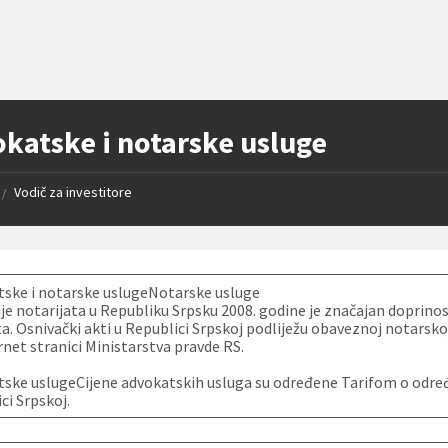
katske i notarske usluge
Vodič za investitore
/
tske i notarske uslugeNotarske usluge
e notarijata u Republiku Srpsku 2008. godine je značajan doprinos 
. Osnivački akti u Republici Srpskoj podliježu obaveznoj notarsk
rnet stranici Ministarstva pravde RS.
ske uslugeCijene advokatskih usluga su određene Tarifom o određ
ci Srpskoj.