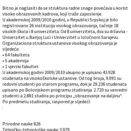
Bitno je naglasiti da se struktura radne snage povećava u korist
visoko obrazovanih kadrova, koji traže zaposlenje.
U akademskoj 2009/2010 godini, u Republici Srpskoj je bilo
registrovano 26 institucija visokog obrazovanja, tačnije 18
visokih škola i 8 univerziteta. Od 8 univerziteta, dva su državna -
Univerzitet u Banjoj Luci i Univerzitet u Istočnom Sarajevu.
Organizaciona struktura ustanova visokog obrazovanja je
sljedeća:
• 64 fakulteta
• 5 akademija
• 1 vjerski fakultet
U akademskoj godini 2009/2010 ukupno je upisano 43.928
studenata na visokoškolske ustanove. Od tog broja, 9.091 su
redovni studenti po starom programu, dok je 29.236 studenata
upisano po Bolonjskom programu studiranja. 2.720 su vanredni
studenti a 2.881 studira po principu „obrazovanje na daljinu“.
Po predmetu studiranja, raspored je sljedeći:
:
Prirodne nauke 826
Tehničko-tehnološke nauke 3.979