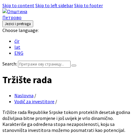
Skip to content
Skip to left sidebar
Skip to footer
Jezici i pretraga
Choose language:
ćir
lat
ENG
Search:
Tržište rada
Naslovna
/
Vodič za investitore
/
Tržište rada Republike Srpske tokom proteklih desetak godina
doživljava bitne promjene i još uvijek je vrlo dinamično.
Karakteriše ga određena stopa nezaposlenosti, koju sa
stanovništa investitora možemo posmatrati kao potencijal.