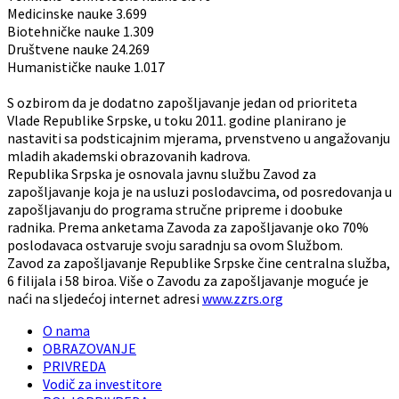
Medicinske nauke 3.699
Biotehničke nauke 1.309
Društvene nauke 24.269
Humanističke nauke 1.017
S ozbirom da je dodatno zapošljavanje jedan od prioriteta
Vlade Republike Srpske, u toku 2011. godine planirano je
nastaviti sa podsticajnim mjerama, prvenstveno u angažovanju
mladih akademski obrazovanih kadrova.
Republika Srpska je osnovala javnu službu Zavod za
zapošljavanje koja je na usluzi poslodavcima, od posredovanja u
zapošljavanju do programa stručne pripreme i doobuke
radnika. Prema anketama Zavoda za zapošljavanje oko 70%
poslodavaca ostvaruje svoju saradnju sa ovom Službom.
Zavod za zapošljavanje Republike Srpske čine centralna služba,
6 filijala i 58 biroa. Više o Zavodu za zapošljavanje moguće je
naći na sljedećoj internet adresi
www.zzrs.org
O nama
OBRAZOVANJE
PRIVREDA
Vodič za investitore