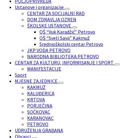
POLJOPRIVREDA
Ustanove i organizacije
CENTAR ZA SOCIJALNI RAD
DOM ZDRAVLJA OZREN
ŠKOLSKE USTANOVE
OŠ “Vuk Karadžić” Petrovo
OŠ “Sveti Sava” Kakmuž
Srednjoškolski centar Petrovo
JKP VODA PETROVO
NARODNA BIBLIOTEKA PETROVO
CENTAR ZA KULTURU, INFORMISANJE I SPORT
MANIFESTACIJE
Sport
MJESNE ZAJEDNICE
KAKMUŽ
KALUĐERICA
KRTOVA
PORJEČINA
SOČKOVAC
KARANOVAC
PETROVO
UDRUŽENJA GRAĐANA
Obrasci