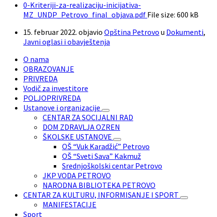
0-Kriteriji-za-realizaciju-inicijativa-
MZ_UNDP_Petrovo_final_objava.pdf
File size:
600 kB
15. februar 2022.
objavio
Opština Petrovo
u
Dokumenti
,
Javni oglasi i obavještenja
O nama
OBRAZOVANJE
PRIVREDA
Vodič za investitore
POLJOPRIVREDA
Ustanove i organizacije
CENTAR ZA SOCIJALNI RAD
DOM ZDRAVLJA OZREN
ŠKOLSKE USTANOVE
OŠ “Vuk Karadžić” Petrovo
OŠ “Sveti Sava” Kakmuž
Srednjoškolski centar Petrovo
JKP VODA PETROVO
NARODNA BIBLIOTEKA PETROVO
CENTAR ZA KULTURU, INFORMISANJE I SPORT
MANIFESTACIJE
Sport