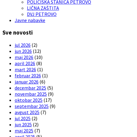
POLICISKA STANICA PETROVO
LIČNA ZAŠTITA
DVJ PETROVO
Javne nabavke
Sve novosti
jul 2026
(2)
jun 2026
(12)
maj 2026
(10)
april 2026
(8)
mart 2026
(1)
februar 2026
(1)
januar 2026
(6)
decembar 2025
(5)
novembar 2025
(9)
oktobar 2025
(17)
septembar 2025
(9)
avgust 2025
(7)
jul 2025
(2)
jun 2025
(2)
maj 2025
(7)
april 2025
(5)