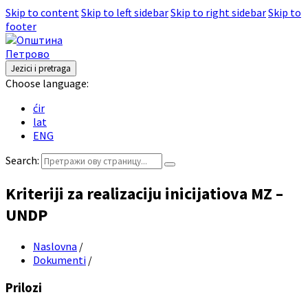
Skip to content
Skip to left sidebar
Skip to right sidebar
Skip to
footer
Jezici i pretraga
Choose language:
ćir
lat
ENG
Search:
Kriteriji za realizaciju inicijatiova MZ –
UNDP
Naslovna
/
Dokumenti
/
Prilozi