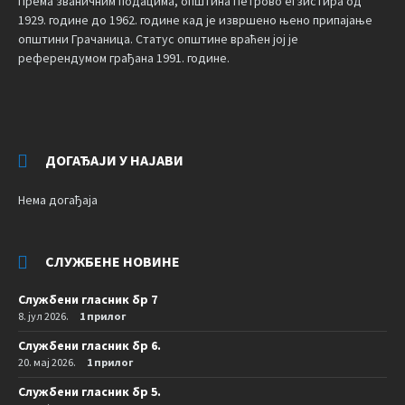
Према званичним подацима, општина Петрово егзистира од
1929. године до 1962. године кад је извршено њено припајање
општини Грачаница. Статус општине враћен јој је
референдумом грађана 1991. године.
ДОГАЂАЈИ У НАЈАВИ
Нема догађаја
СЛУЖБЕНЕ НОВИНЕ
Службени гласник бр 7
8. јул 2026.
1 прилог
Службени гласник бр 6.
20. мај 2026.
1 прилог
Службени гласник бр 5.