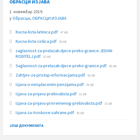
ОБРАСЦИ ИЗЈАВА
1. новембар 2019.
у
Обрасци
,
ОБРАСЦИ ИЗЈАВА
File
Kucna-lista-latinica.pdf
47 kB
size:
File
Kucna-lista-cirilica.pdf
55 kB
size:
saglasnost-za-prelazak-djece-preko-granice-JEDAN-
File
RODITELJ.pdf
32 kB
size:
File
Saglasnost-za-prelazak-djece-preko-granice.pdf
42 kB
size:
File
Zahtjev-za-pristup-informacijama.pdf
53 kB
size:
File
Izjava-o-neisplacenim-penzijama.pdf
39 kB
size:
File
Izjava-za-prijavu-prebivalista.pdf
31 kB
size:
File
Izjava-za-prijavu-privremenog-prebivalista.pdf
31 kB
size:
File
Izjava-za-troskove-sahrane.pdf
42 kB
size:
ЈОШ ДОКУМЕНАТА