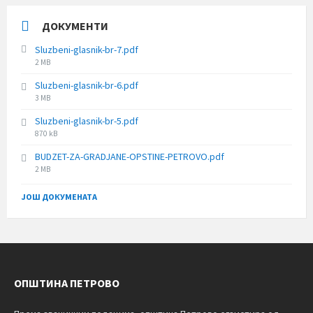
ДОКУМЕНТИ
Sluzbeni-glasnik-br-7.pdf
File
2 MB
size:
Sluzbeni-glasnik-br-6.pdf
File
3 MB
size:
Sluzbeni-glasnik-br-5.pdf
File
870 kB
size:
BUDZET-ZA-GRADJANE-OPSTINE-PETROVO.pdf
File
2 MB
size:
ЈОШ ДОКУМЕНАТА
ОПШТИНА ПЕТРОВО