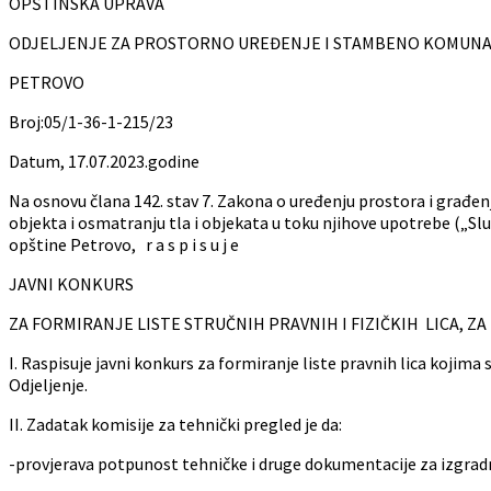
OPŠTINSKA UPRAVA
ODJELJENJE ZA PROSTORNO UREĐENJE I STAMBEN
PETROVO
Broj:05/1-36-1-215/23
Datum, 17.07.2023.godine
Na osnovu člana 142. stav 7. Zakona o uređenju prostora i građenju
objekta i osmatranju tla i objekata u toku njihove upotrebe („S
opštine Petrovo, r a s p i s u j e
JAVNI KONKURS
ZA FORMIRANJE LISTE STRUČNIH PRAVNIH I FIZIČKIH LICA, 
I. Raspisuje javni konkurs za formiranje liste pravnih lica kojima
Odjeljenje.
II. Zadatak komisije za tehnički pregled je da:
-provjerava potpunost tehničke i druge dokumentacije za izgrad