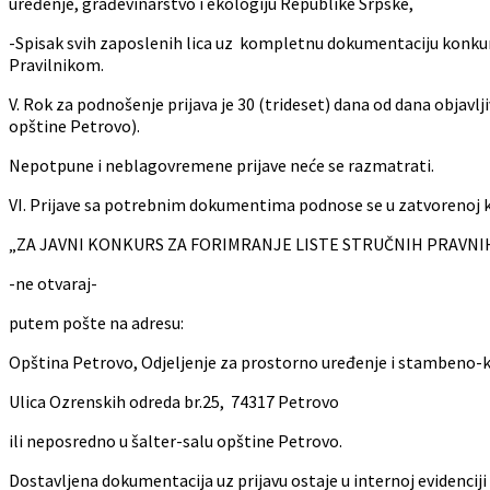
uređenje, građevinarstvo i ekologiju Republike Srpske,
-Spisak svih zaposlenih lica uz kompletnu dokumentaciju konkursa
Pravilnikom.
V. Rok za podnošenje prijava je 30 (trideset) dana od dana objavl
opštine Petrovo).
Nepotpune i neblagovremene prijave neće se razmatrati.
VI. Prijave sa potrebnim dokumentima podnose se u zatvorenoj 
„ZA JAVNI KONKURS ZA FORIMRANJE LISTE STRUČNIH PRAVNIH
-ne otvaraj-
putem pošte na adresu:
Opština Petrovo, Odjeljenje za prostorno uređenje i stambeno
Ulica Ozrenskih odreda br.25, 74317 Petrovo
ili neposredno u šalter-salu opštine Petrovo.
Dostavljena dokumentacija uz prijavu ostaje u internoj evidenciji