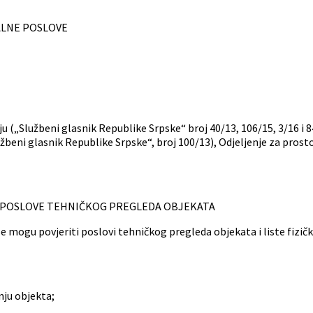
O KOMUNALNE POSLOVE
 („Službeni glasnik Republike Srpske“ broj 40/13, 106/15, 3/16 i 84
lužbeni glasnik Republike Srpske“, broj 100/13), Odjeljenje za p
ZA POSLOVE TEHNIČKOG PREGLEDA OBJEKATA
 se mogu povjeriti poslovi tehničkog pregleda objekata i liste fizi
nju objekta;