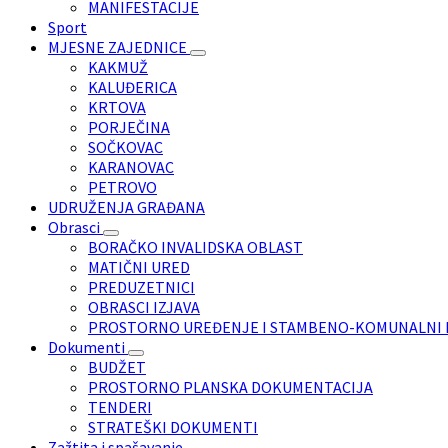
MANIFESTACIJE
Sport
MJESNE ZAJEDNICE
KAKMUŽ
KALUĐERICA
KRTOVA
PORJEČINA
SOČKOVAC
KARANOVAC
PETROVO
UDRUŽENJA GRAĐANA
Obrasci
BORAČKO INVALIDSKA OBLAST
MATIČNI URED
PREDUZETNICI
OBRASCI IZJAVA
PROSTORNO UREĐENJE I STAMBENO-KOMUNALNI 
Dokumenti
BUDŽET
PROSTORNO PLANSKA DOKUMENTACIJA
TENDERI
STRATEŠKI DOKUMENTI
Zažtita i spašavanje