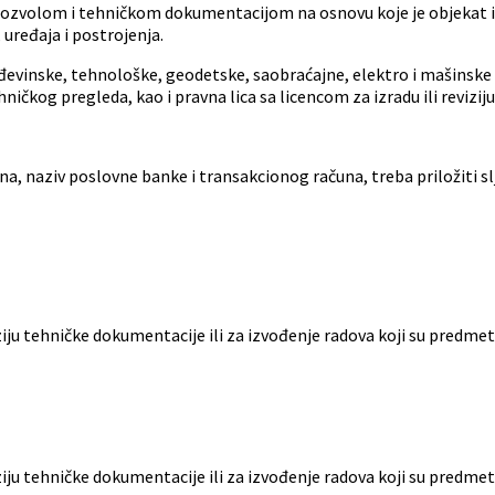
dozvolom i tehničkom dokumentacijom na osnovu koje je objekat iz
 uređaja i postrojenja.
rađevinske, tehnološke, geodetske, saobraćajne, elektro i mašinske s
hničkog pregleda, kao i pravna lica sa licencom za izradu ili reviz
fona, naziv poslovne banke i transakcionog računa, treba priložiti 
iziju tehničke dokumentacije ili za izvođenje radova koji su predm
iziju tehničke dokumentacije ili za izvođenje radova koji su predm