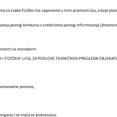
 za svako fizičko lice zaposleno u tom pravnom licu, a koje plani
jivanja javnog konkursa u sredstvima javnog informisanja (dnevnom 
koverti sa naznakom:
 I FIZIČKIH LICA, ZA POSLOVE TEHNIČKOG PREGLEDA OBJEKAT
-komunalne poslove,
 organa i ne vraća se podnosiocu.