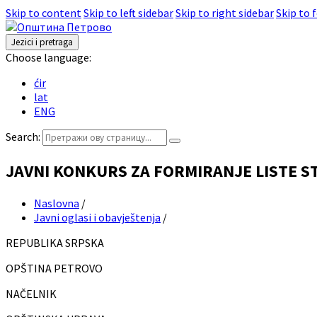
Skip to content
Skip to left sidebar
Skip to right sidebar
Skip to 
Jezici i pretraga
Choose language:
ćir
lat
ENG
Search:
JAVNI KONKURS ZA FORMIRANJE LISTE ST
Naslovna
/
Javni oglasi i obavještenja
/
REPUBLIKA SRPSKA
OPŠTINA PETROVO
NAČELNIK