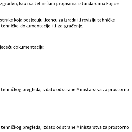
građen, kao i sa tehničkim propisima i standardima koji se
truke koja posjeduju licencu za izradu ili reviziju tehničke
iju tehničke dokumentacije ili za građenje.
sljedeću dokumentaciju:
et tehničkog pregleda, izdato od strane Ministarstva za prostorno
et tehničkog pregleda, izdato od strane Ministarstva za prostorno