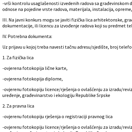
-vrši kontrolu usaglašenosti izvedenih radova sa građevinskom 
odnose na pojedine vrste radova, materijala, instalacija, opreme,
III. Na javni konkurs mogu se javiti fizička lica arhitektonske, g
dokumentacije, ili licencu za izvođenje radova koji su predmet te
IV. Potrebna dokumenta:
Uz prijavu u kojoj treba navesti tačnu adresu/sjedište, broj tele
1. Za fizička lica
-ovjerena fotokopija lične karte,
-ovjerena fotokopija diplome,
-ovjerenu fotokopiju licence/rješenja o ovlašćenju za izradu/rev
uređenje, građevinarstvo i ekologiju Republike Srpske
2. Za pravna lica
-ovjerenu fotokopiju rješenja o registraciji pravnog lica
-ovjerenu fotokopiju licence/rješenja o ovlašćenju za izradu/rev