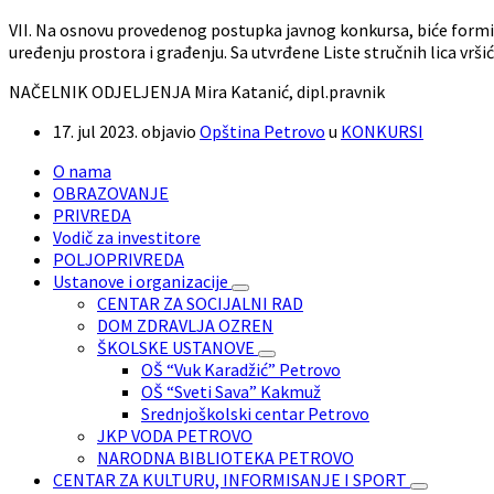
VII. Na osnovu provedenog postupka javnog konkursa, biće formira
uređenju prostora i građenju. Sa utvrđene Liste stručnih lica vrš
NAČELNIK ODJELJENJA Mira Katanić, dipl.pravnik
17. jul 2023.
objavio
Opština Petrovo
u
KONKURSI
O nama
OBRAZOVANJE
PRIVREDA
Vodič za investitore
POLJOPRIVREDA
Ustanove i organizacije
CENTAR ZA SOCIJALNI RAD
DOM ZDRAVLJA OZREN
ŠKOLSKE USTANOVE
OŠ “Vuk Karadžić” Petrovo
OŠ “Sveti Sava” Kakmuž
Srednjoškolski centar Petrovo
JKP VODA PETROVO
NARODNA BIBLIOTEKA PETROVO
CENTAR ZA KULTURU, INFORMISANJE I SPORT