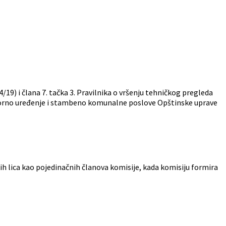
/19) i člana 7. tačka 3. Pravilnika o vršenju tehničkog pregleda
rostorno uređenje i stambeno komunalne poslove Opštinske uprave
čkih lica kao pojedinačnih članova komisije, kada komisiju formira