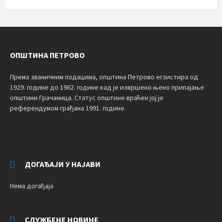
ОПШТИНА ПЕТРОВО
Према званичним подацима, општина Петрово егзистира од
1929. године до 1962. године кад је извршено њено припајање
општини Грачаница. Статус општине враћен јој је
референдумом грађана 1991. године.
ДОГАЂАЈИ У НАЈАВИ
Нема догађаја
СЛУЖБЕНЕ НОВИНЕ