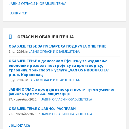
ЈАВНИ ОГЛАСИ И ОБАВЈЕШТЕЊА
КОНКУРСИ
ОГЛАСИ И ОБАВЈЕШТЕНЈА
ОБАВЈЕШТЕЊЕ ЗА ПЧЕЛАРЕ СА ПОДРУЧЈА ОПШТИНЕ
2. јул 2026.
in
ЈАВНИ ОГЛАСИ И ОБАВЈЕШТЕЊА
ОБАВЈЕШТЕЊЕ о донесеном Рјешењу за издавање
еколошке дозволе постројењу за производњу,
трговину, транспорт и услуге „VAN OS PRODUKCIJA“
д.о.о. Карановац
9. јун 2026.
in
ЈАВНИ ОГЛАСИ И ОБАВЈЕШТЕЊА
ЈАВНИ ОГЛАС о продаји непокретности путем усменог
јавног надметања- лицитације
27. новембар 2025.
in
ЈАВНИ ОГЛАСИ И ОБАВЈЕШТЕЊА
ОБАВЈЕШТЕЊЕ О ЈАВНОЈ РАСПРАВИ
20. новембар 2025.
in
ЈАВНИ ОГЛАСИ И ОБАВЈЕШТЕЊА
ЈОШ ОГЛАСА