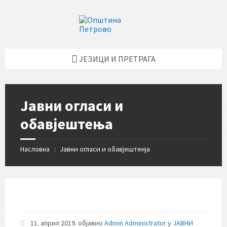
Skip
Skip
Skip
Skip
to
to
to
to
content
left
right
footer
sidebar
sidebar
ЈЕЗИЦИ И ПРЕТРАГА
Јавни огласи и
обавјештења
Насловна
Јавни огласи и обавјештенја
/
11. април 2019.
објавио
Admin Administrator
у
ЈАВНИ