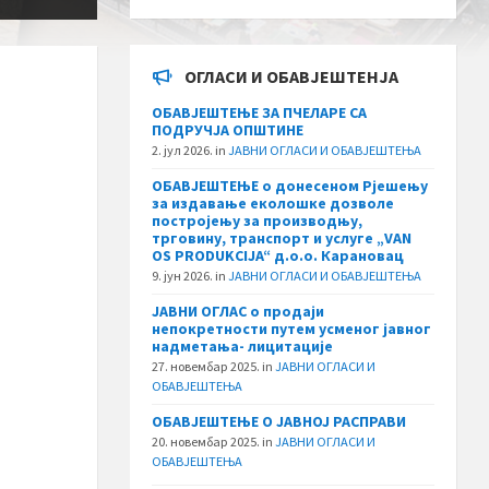
ОГЛАСИ И ОБАВЈЕШТЕНЈА
ОБАВЈЕШТЕЊЕ ЗА ПЧЕЛАРЕ СА
ПОДРУЧЈА ОПШТИНЕ
2. јул 2026.
in
ЈАВНИ ОГЛАСИ И ОБАВЈЕШТЕЊА
ОБАВЈЕШТЕЊЕ о донесеном Рјешењу
за издавање еколошке дозволе
постројењу за производњу,
трговину, транспорт и услуге „VAN
OS PRODUKCIJA“ д.о.о. Карановац
9. јун 2026.
in
ЈАВНИ ОГЛАСИ И ОБАВЈЕШТЕЊА
ЈАВНИ ОГЛАС о продаји
непокретности путем усменог јавног
надметања- лицитације
27. новембар 2025.
in
ЈАВНИ ОГЛАСИ И
ОБАВЈЕШТЕЊА
ОБАВЈЕШТЕЊЕ О ЈАВНОЈ РАСПРАВИ
20. новембар 2025.
in
ЈАВНИ ОГЛАСИ И
ОБАВЈЕШТЕЊА