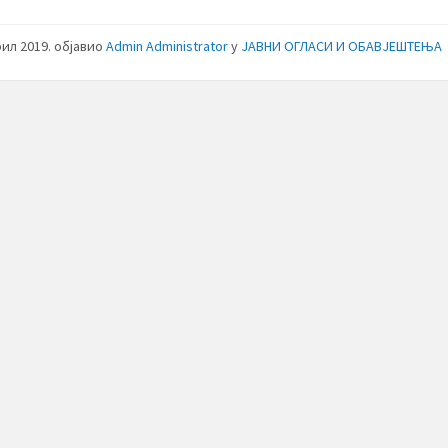
рил 2019.
објавио
Admin Administrator
у
ЈАВНИ ОГЛАСИ И ОБАВЈЕШТЕЊА