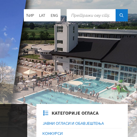
Choose
SEARCH:
ЋИР
LAT
ENG
language:
КАТЕГОРИЈЕ ОГЛАСА
ЈАВНИ ОГЛАСИ И ОБАВЈЕШТЕЊА
КОНКУРСИ