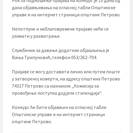
Рок за подношење пријава на конкурс је 15 дана од
дана објављивања на огласној табли Општинске
управе и на интернет страници општине Петрово.
Непотпуне и неблаговремене пријаве неће се
узимати у разматрање.
Службеник за давање додатних објашњења је
Вања Трипуновић,телефон 053/262-704.
Пријаве се могу доставити лично или путем поште
у затвореној коверти, на адресу општина Петрово
74317 Петрово са назнаком: „Комисија за
провођење поступка додјеле стипендија“.
Конкурс ће бити објављен на огласној табли
Општинске управе и на интернет страници
општине Петрово.