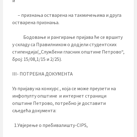
и
– признања остварена на такмичењима и друга
остварена признања.
Бодовање и рангирање пријава ће се вршиту
у складу са Правилником о додјели студентских
стипендија(„Службени гласник општине Петрово“,
број: 15/08,1/15 и 2/25).
III- ПОТРЕБНА ДОКУМЕНТА
Уз пријаву на конкурс , која се може преузети на
инфопулту општине и интернет страници
општине Петрово, потребно је доставити
сљедећа документа:
1.Увјерење о пребивалишту-CIPS,