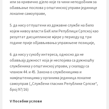
или за кривично дјело које га чини неподобним за
обављање послова у општинској управи јединице
локалне самоуправе,
5. да нису отпуштени из државне службе на било
којем нивоу власти БиХ или Републици Српској као
резултат дисциплинске мјере у периоду од три
године прије објављивања упражњене позиције,
6. да нису у сукобу интереса, односно да не
обављају дужност која је неспојива са дужношћу
службеника у општинској управи, у скаладу са
чланом 44. и 45. Закона о службеницима и
намјештеницима у органима јединица локалне
самоуправ („Службени гласник Републике Српске“,
број 97/16)
V Посебни услови