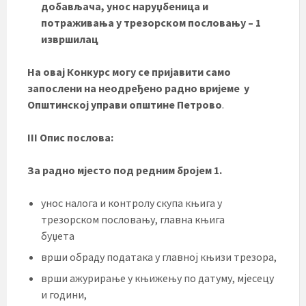
добављача, унос наруџбеница и
потраживања у трезорском пословању – 1
извршилац
На овај Конкурс могу се пријавити само
запослени на неодређено радно вријеме у
Општинској управи општине Петрово
.
III Опис послова:
За радно мјесто под редним бројем 1.
унос налога и контролу скупа књига у
трезорском пословању, главна књига
буџета
врши обраду података у главној књизи трезора,
врши ажурирање у књижењу по датуму, мјесецу
и години,