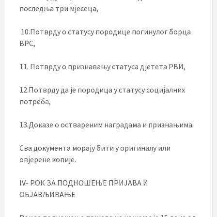
последња три мјесеца,
10.Потврду о статусу породице погинулог борца
ВРС,
11. Потврду о признавању статуса дјетета РВИ,
12.Потврду да је породица у статусу социјалних
потреба,
13.Доказе о оствареним наградама и признањима.
Сва документа морају бити у оригиналу или
овјерене копије.
IV- РОК ЗА ПОДНОШЕЊЕ ПРИЈАВА И
ОБЈАВЉИВАЊЕ