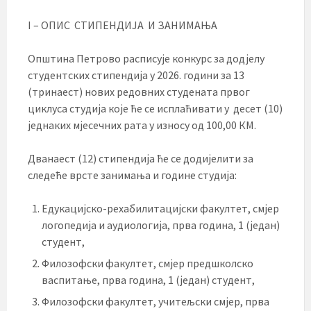
I – ОПИС СТИПЕНДИЈА И ЗАНИМАЊА
Општина Петрово расписује конкурс за додјелу
студентских стипендија у 2026. години за 13
(тринаест) нових редовних студената првог
циклуса студија које ће се исплаћивати у десет (10)
једнаких мјесечних рата у износу од 100,00 КМ.
Дванаест (12) стипендија ће се додијелити за
следеће врсте занимања и годинe студија:
Едукацијско-рехабилитацијски факултет, смјер
логопедија и аудиологија, прва година, 1 (један)
студент,
Филозофски факултет, смјер предшколско
васпитање, прва година, 1 (један) студент,
Филозофски факултет, учитељски смјер, прва