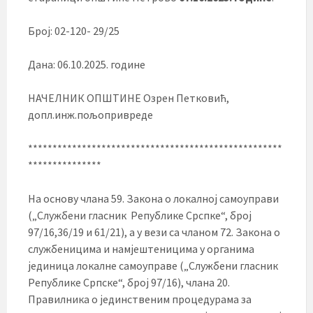
Број: 02-120- 29/25
Дана: 06.10.2025. године
НАЧЕЛНИК ОПШТИНЕ Озрен Петковић,
допл.инж.пољопривреде
****************************************************
***************
На основу члана 59. Закона о локалној самоуправи
(„Службени гласник Републике Срспке“, број
97/16,36/19 и 61/21), а у вези са чланом 72. Закона о
службеницима и намјештеницима у органима
јединица локалне самоуправе („Службени гласник
Републике Српске“, број 97/16), члана 20.
Правилника о јединственим процедурама за