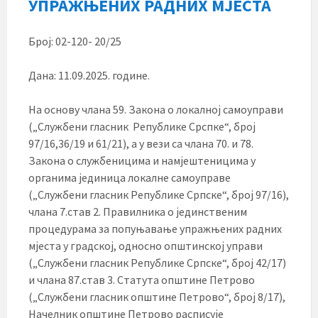
УПРАЖЊЕНИХ РАДНИХ МЈЕСТА
Број: 02-120- 20/25
Дана: 11.09.2025. године.
На основу члана 59. Закона о локалној самоуправи
(„Службени гласник Републике Срспке“, број
97/16,36/19 и 61/21), а у вези са члана 70. и 78.
Закона о службеницима и намјештеницима у
органима јединица локалне самоуправе
(„Службени гласник Републике Српске“, број 97/16),
члана 7.став 2. Правилника о јединственим
процедурама за попуњавање упражњених радних
мјеста у градској, односно општинској управи
(„Службени гласник Републике Српске“, број 42/17)
и члана 87.став 3. Статута општине Петрово
(„Службени гласник општине Петрово“, број 8/17),
Начелник општине Петрово расписује