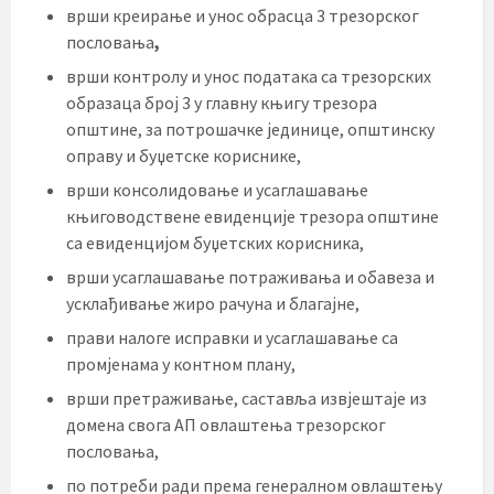
врши креирање и унос обрасца 3 трезорског
пословања
,
врши контролу и унос података са трезорских
образаца број 3 у главну књигу трезора
општине, за потрошачке јединице, општинску
оправу и буџетске кориснике,
врши консолидовање и усаглашавање
књиговодствене евиденције трезора општине
са евиденцијом буџетских корисника,
врши усаглашавање потраживања и обавеза и
усклађивање жиро рачуна и благајне,
прави налоге исправки и усаглашавање са
промјенама у контном плану,
врши претраживање, саставља извјештаје из
домена свога АП овлаштења трезорског
пословања,
по потреби ради према генералном овлаштењу