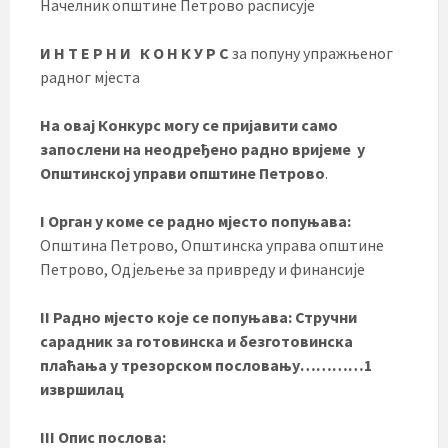
Начелник општине Петрово расписује
И Н Т Е Р Н И К О Н К У Р С
за попуну упражњеног
радног мјеста
На овај Конкурс могу се пријавити само
запослени на неодређено радно вријеме у
Општинској управи општине Петрово
.
I Орган у коме се радно мјесто попуњава:
Општина Петрово, Општинска управа општине
Петрово, Одјељење за привреду и финансије
II Радно мјесто које се попуњава:
Стручни
сарадник за готовинска и безготовинска
плаћања у трезорском пословању…………1
извршилац
III Опис послова: