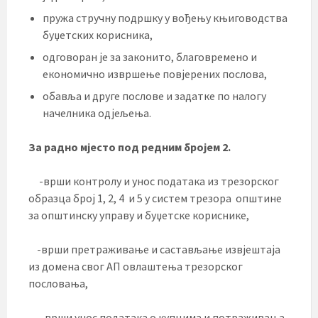
пружа стручну подршку у вођењу књиговодства
буџетских корисника,
одговоран је за законито, благовремено и
економично извршење повјерених послова,
обавља и друге послове и задатке по налогу
начелника одјељења.
За радно мјесто под редним бројем 2.
-врши контролу и унос података из трезорског
образца број 1, 2, 4 и 5 у систем трезора општине
за општинску управу и буџетске кориснике,
-врши претраживање и састављање извјештаја
из домена свог АП овлаштења трезорског
пословања,
– врши унос података о купцима и потраживања