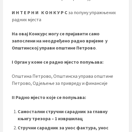
И Н Т Е Р Н И К О Н К У Р С
за попуну упражњених
радних мјеста
На овај Конкурс могу се пријавити само
запослени на неодређено радно вријеме у
Општинској управи општине Петрово
.
I Орган у коме се радно мјесто попуњава:
Општина Петрово, Општинска управа општине
Петрово, Одјељење за привреду и финансије
II Радно мјесто које се попуњава:
Самостални стручни сарадник за главну
књигу трезора – 1 извршилац
Стручни сарадник за унос фактура, унос