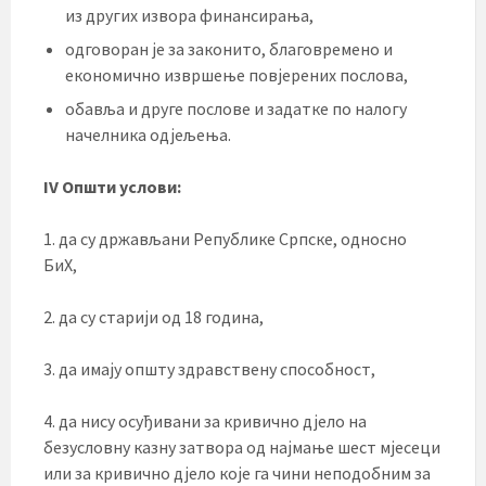
из других извора финансирања,
одговоран је за законито, благовремено и
економично извршење повјерених послова,
обавља и друге послове и задатке по налогу
начелника одјељења.
IV Општи услови:
1. да су држављани Републике Српске, односно
БиХ,
2. да су старији од 18 година,
3. да имају општу здравствену способност,
4. да нису осуђивани за кривично дјело на
безусловну казну затвора од најмање шест мјесеци
или за кривично дјело које га чини неподобним за