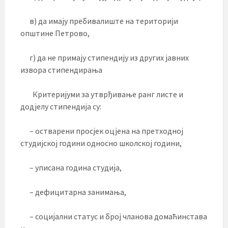
в) да имају пребивалиште на територији
општине Петрово,
г) да не примају стипендију из других јавних
извора стипендирања
Критеријуми за утврђивање ранг листе и
додјелу стипендија су:
– остварени просјек оцјена на претходној
студијској години односно школској години,
– уписана година студија,
– дефицитарна занимања,
– социјални статус и број чланова домаћинстава