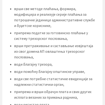
врши све методе плаћања, формира,
модифицира и реализује серије плаћања за
потрошачке јединице административне службе
и буџетске кориснике,
припрема податке за готовинско плаћање у
систему трезорског пословања,
врши претраживање и састављање извјештаја
из свог домена АП овлаштења трезорског
пословања,
води благајну трезора,
води помоћну благајну општинске управе,
води све потребне статистичке евиденције за
надлежни статистички орган,
припрема и врши обрачун плата и свих других
исплата везаних за примања радника,
води регистар плата,