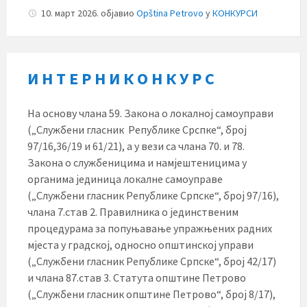
10. март 2026.
објавио
Opština Petrovo
у
КОНКУРСИ
И Н Т Е Р Н И К О Н К У Р С
На основу члана 59. Закона о локалној самоуправи
(„Службени гласник Републике Срспке“, број
97/16,36/19 и 61/21), а у вези са члана 70. и 78.
Закона о службеницима и намјештеницима у
органима јединица локалне самоуправе
(„Службени гласник Републике Српске“, број 97/16),
члана 7.став 2. Правилника о јединственим
процедурама за попуњавање упражњених радних
мјеста у градској, односно општинској управи
(„Службени гласник Републике Српске“, број 42/17)
и члана 87.став 3. Статута општине Петрово
(„Службени гласник општине Петрово“, број 8/17),