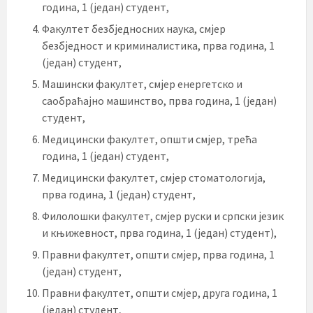
година, 1 (један) студент,
Факултет безбједносних наука, смјер
безбједност и криминалистика, прва година, 1
(један) студент,
Машински факултет, смјер енергетско и
саобраћајно машинство, прва година, 1 (један)
студент,
Медицински факултет, општи смјер, трећа
година, 1 (један) студент,
Медицински факултет, смјер стоматологија,
прва година, 1 (један) студент,
Филолошки факултет, смјер руски и српски језик
и књижевност, прва година, 1 (један) студент),
Правни факултет, општи смјер, прва година, 1
(један) студент,
Правни факултет, општи смјер, друга година, 1
(један) студент,