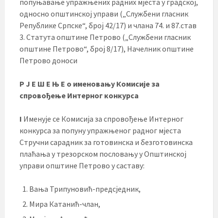
попуњавање упражњених радних мјеста у градској,
односно општинској управи („Службени гласник
Републике Српске“, број 42/17) и члана 74. и 87.став
3. Статута општине Петрово („Службени гласник
општине Петрово“, број 8/17), Начелник општине
Петрово доноси
Р Ј Е Ш Е Њ Е o именовању Комисије за
спровођење Интерног конкурса
I
Именује се Комисија за спровођење Интерног
конкурса за попуну упражњеног радног мјеста
Стручни сарадник за готовинска и безготовинска
плаћања у трезорском пословању у Општинској
управи општине Петрово у саставу:
Вања Трипуновић-предсједник,
Мира Катанић-члан,