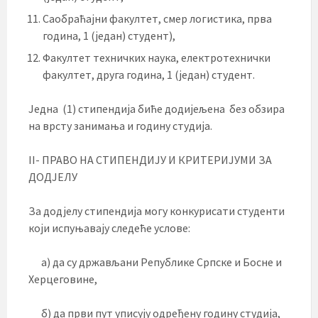
Саобраћајни факултет, смер логистика, прва
година, 1 (један) студент),
Факултет техничких наука, електротехнички
факултет, друга година, 1 (један) студент.
Једна (1) стипендија биће додијељена без обзира
на врсту занимања и годину студија.
II- ПРАВО НА СТИПЕНДИЈУ И КРИТЕРИЈУМИ ЗА
ДОДЈЕЛУ
За додјелу стипендија могу конкурисати студенти
који испуњавају следеће услове:
а) да су држављани Републике Српске и Босне и
Херцеговине,
б) да први пут уписују одређену годину студија,