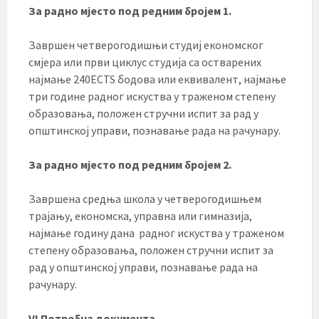
За радно мјесто под редним бројем 1.
Завршен четверогодишњи студиј економског
смјера или први циклус студија са остварених
најмање 240ECTS бодова или еквивалент, најмање
три године радног искуства у траженом степену
образовања, положен стручни испит за рад у
општинској управи, познавање рада на рачунару.
За радно мјесто под редним бројем 2.
Завршена средња школа у четверогодишњем
трајању, економска, управна или гимназија,
најмање годину дана радног искуства у траженом
степену образовања, положен стручни испит за
рад у општинској управи, познавање рада на
рачунару.
VI Потребна документа