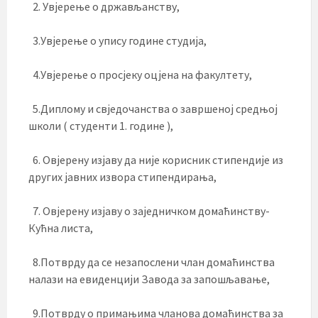
2. Увјерење о држављанству,
3.Увјерење о упису године студија,
4.Увјерење о просјеку оцјена на факултету,
5.Диплому и свједочанства о завршеној средњој
школи ( студенти 1. године ),
6. Овјерену изјаву да није корисник стипендије из
других јавних извора стипендирања,
7. Овјерену изјаву о заједничком домаћинству-
Кућна листа,
8.Потврду да се незапослени члан домаћинства
налази на евиденцији Завода за запошљавање,
9.Потврду о примањима чланова домаћинства за