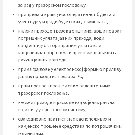
за рад у трезорском пословању,
припрема и врши унос оперативног буџета и
учествује у изради буџетских докумената,
књижи приходе трезора општине, врши поврат
погрешних уплата јавних прихода, води
евиденцију о сторнираним уплатама и
извршеним повратима и прекњижавањима са
рачуна јавних прихода,
прима фајлове у електронској форми о приливу
јавних прихода из трезора РС,
врши претраживање у свим овлаштењима
трезорског пословања,
књижи приходе и расходе издвојених рачуна
који нису у трезорском систему,
свакодневно прати стање расположивих и
намјенско трошење средстава по потрошачким
јединицама,