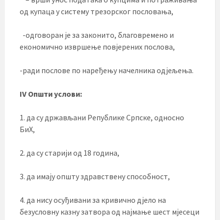
од купаца у систему трезорског пословања,
-одговоран је за законито, благовремено и
економично извршење повјерених послова,
-ради послове по наређењу начелника одјељења.
IV Општи услови:
1. да су држављани Републике Српске, односно
БиХ,
2. да су старији од 18 година,
3. да имају општу здравствену способност,
4. да нису осуђивани за кривично дјело на
безусловну казну затвора од најмање шест мјесеци