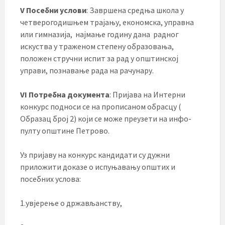
V Посебни услови
: Завршена средња школа у
четверогодишњем трајању, економска, управна
или гимназија, најмање годину дана радног
искуства у траженом степену образовања,
положен стручни испит за рад у општинској
управи, познавање рада на рачунару.
VI Потребна документа
: Пријава на Интерни
конкурс подноси се на прописаном обрасцу (
Образац број 2) који се може преузети на инфо-
пулту општине Петрово.
Уз пријаву на конкурс кандидати су дужни
приложити доказе о испуњавању општих и
посебних услова:
1.увјерење о држављанству,