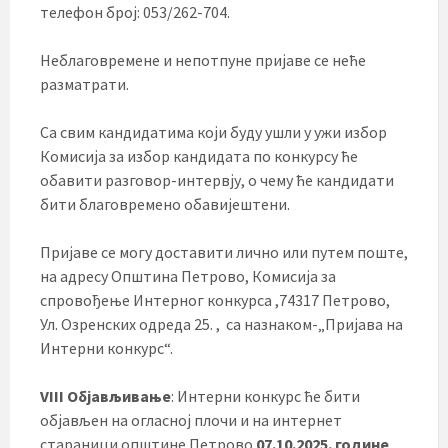
телефон број: 053/262-704.
Неблаговремене и непотпуне пријаве се неће
разматрати.
Са свим кандидатима који буду ушли у ужи избор
Комисија за избор кандидата по конкурсу ће
обавити разговор-интервју, о чему ће кандидати
бити благовремено обавијештени.
Пријаве се могу доставити лично или путем поште,
на адресу Општина Петрово, Комисија за
спровођење Интерног конкурса ,74317 Петрово,
Ул. Озренских одреда 25. , са назнаком-„Пријава на
Интерни конкурс“.
VIII Објављивање
: Интерни конкурс ће бити
објављен на огласној плочи и на интернет
стараници општине Петрово
07.10.2025. године
.