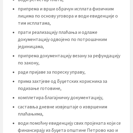
припрема и врши обрачун исплата физичким
лицима по основу уговора и води евиденције о
тим исплатама,
прати реализацију плаћања и одлаже
документацију одвојено по потрошачким
јединицама,
припрема документацију везану за рефундацију
по закону,
ради пријаве за пореску управу,
прима захтјеве од буџетских корисника за
подизање готовине,
комплетира благајничку документацију,
саставља дневне извјештаје о извршеним
плаћањима,
води помоћну евиденцију свих пројеката који се
финансирају из буџета општине Петрово као и