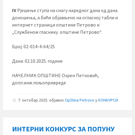
IV
Рјешење ступа на снагу наредног дана од дана
доношења, а биће објављено на огласној табли и
интернет страници општине Петрово и
„Службеном гласнику општине Петрово“.
Број: 02-014-4-64/25
Дана: 02.10.2025. године
НАЧЕЛНИК ОПШТИНЕ Озрен Петковић,
допл.инж.пољопривреде
7. октобар 2025.
објавио
Opština Petrovo
у
КОНКУРСИ
ИНТЕРНИ КОНКУРС ЗА ПОПУНУ