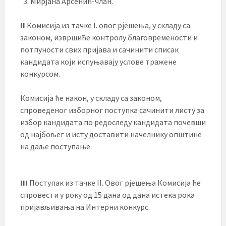
Мирјана Арсенић-члан.
II
Комисија из тачке I. овог рјешења, у складу са
законом, извршиће контролу благовремености и
потпуности свих пријава и сачинити списак
кандидата који испуњавају услове тражене
конкурсом.
Комисија ће након, у складу са законом,
спроведеног изборног поступка сачинити листу за
избор кандидата по редоследу кандидата почевши
од најбољег и исту доставити начелнику општине
на даље поступање.
III
Поступак из тачке II. Овог рјешења Комисија ће
спровести у року од 15 дана од дана истека рока
пријављивања на Интерни конкурс.