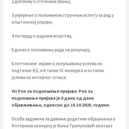
2.диплому о стеченом звању,
3.увјерење о положеном стручном испиту за рад у
општинској управи,
4.потврду о радном искуству,
5.доказ о познавању рада на рачунару,
6.потписане изјаве о испуњавању услова из
подтачки 4,5, и 6 тачке IV. конкурса и осталих
услова из интерног огласа.
VII Рок за подношење пријава
:
Рок за
подношење пријава је 8 дана од дана
објављивања, односно до 15.10.2025. године.
Особа задужена за давање додатних објашњења о
Интерном конкурсу је Вања Трипуновић контакт