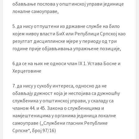
обављање послова у општинској управи јединице
локалне самоуправе,
5. да нису отпуштени из државне службе на било
којем нивоу власти БиХ или Републици Српској као
резултат дисциплинске мјере у периоду од три
године прије објављивања упражњене позиције,
6.да се на њих не односи члан IX 1. Устава Босне и
Херцеговине
7. да нису у сукобу интереса, односно да не
обављају дужност која је неспојива са дужношћу
службеника у општинској управи, у скаладу са
чланом 44. и 45. Закона о службеницима и
намјештеницима у органима јединица локалне
самоуправе („Службени гласник Републике
Српске“, број 97/16)