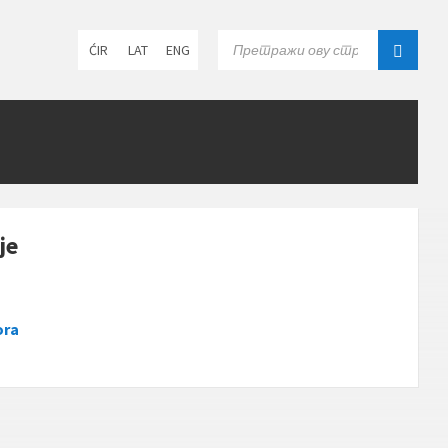
Choose
SEARCH:
ĆIR
LAT
ENG
language:
je
ora