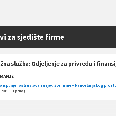
vi za sjedište firme
žna služba: Odjeljenje za privredu i finansi
IMANJE
o ispunjenosti uslova za sjedište firme – kancelarijskog prost
 2019.
1 prilog