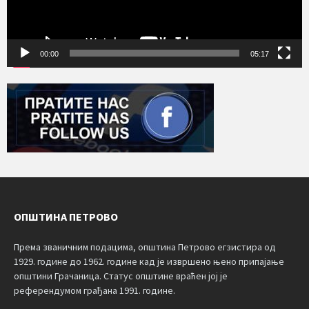
00:00
05:17
ОПШТИНА ПЕТРОВО
Према званичним подацима, општина Петрово егзистира од
1929. године до 1962. године кад је извршено њено припајање
општини Грачаница. Статус општине враћен јој је
референдумом грађана 1991. године.