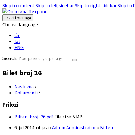
Skip to content
Skip to left sidebar
Skip to right sidebar
Skip to 
Jezici i pretraga
Choose language:
ćir
lat
ENG
Search:
Bilet broj 26
Naslovna
/
Dokumenti
/
Prilozi
Bilten_broj_26.pdf
File size:
5 MB
6. jul 2014.
objavio
Admin Administrator
u
Bilten