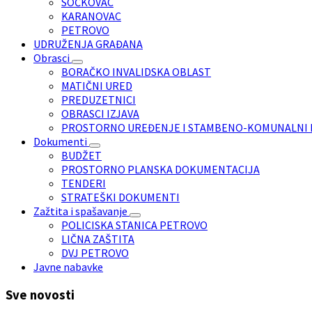
SOČKOVAC
KARANOVAC
PETROVO
UDRUŽENJA GRAĐANA
Obrasci
BORAČKO INVALIDSKA OBLAST
MATIČNI URED
PREDUZETNICI
OBRASCI IZJAVA
PROSTORNO UREĐENJE I STAMBENO-KOMUNALNI 
Dokumenti
BUDŽET
PROSTORNO PLANSKA DOKUMENTACIJA
TENDERI
STRATEŠKI DOKUMENTI
Zažtita i spašavanje
POLICISKA STANICA PETROVO
LIČNA ZAŠTITA
DVJ PETROVO
Javne nabavke
Sve novosti