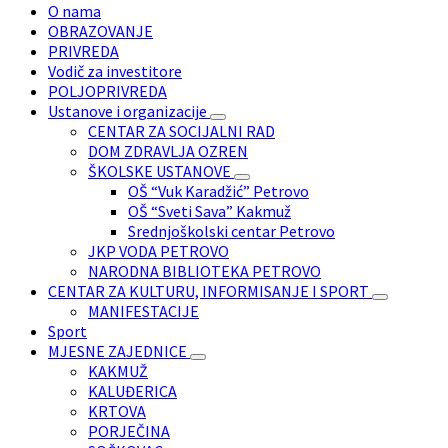
O nama
OBRAZOVANJE
PRIVREDA
Vodič za investitore
POLJOPRIVREDA
Ustanove i organizacije
CENTAR ZA SOCIJALNI RAD
DOM ZDRAVLJA OZREN
ŠKOLSKE USTANOVE
OŠ “Vuk Karadžić” Petrovo
OŠ “Sveti Sava” Kakmuž
Srednjoškolski centar Petrovo
JKP VODA PETROVO
NARODNA BIBLIOTEKA PETROVO
CENTAR ZA KULTURU, INFORMISANJE I SPORT
MANIFESTACIJE
Sport
MJESNE ZAJEDNICE
KAKMUŽ
KALUĐERICA
KRTOVA
PORJEČINA