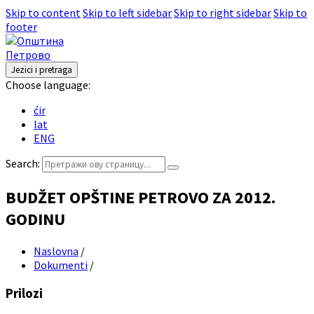
Skip to content
Skip to left sidebar
Skip to right sidebar
Skip to
footer
Jezici i pretraga
Choose language:
ćir
lat
ENG
Search:
BUDŽET OPŠTINE PETROVO ZA 2012.
GODINU
Naslovna
/
Dokumenti
/
Prilozi