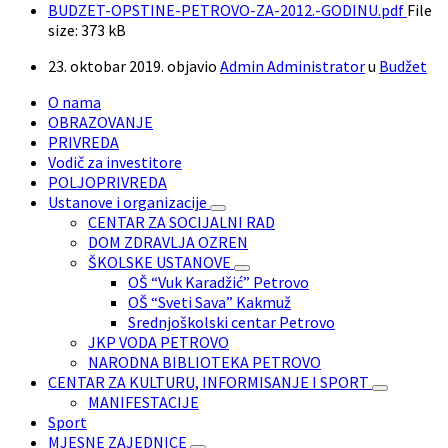
BUDZET-OPSTINE-PETROVO-ZA-2012.-GODINU.pdf
File
size:
373 kB
23. oktobar 2019.
objavio
Admin Administrator
u
Budžet
O nama
OBRAZOVANJE
PRIVREDA
Vodič za investitore
POLJOPRIVREDA
Ustanove i organizacije
CENTAR ZA SOCIJALNI RAD
DOM ZDRAVLJA OZREN
ŠKOLSKE USTANOVE
OŠ “Vuk Karadžić” Petrovo
OŠ “Sveti Sava” Kakmuž
Srednjoškolski centar Petrovo
JKP VODA PETROVO
NARODNA BIBLIOTEKA PETROVO
CENTAR ZA KULTURU, INFORMISANJE I SPORT
MANIFESTACIJE
Sport
MJESNE ZAJEDNICE