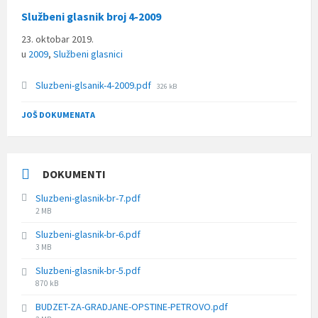
Službeni glasnik broj 4-2009
23. oktobar 2019.
u
2009
,
Službeni glasnici
File
Sluzbeni-glsanik-4-2009.pdf
326 kB
size:
JOŠ DOKUMENATA
DOKUMENTI
Sluzbeni-glasnik-br-7.pdf
File
2 MB
size:
Sluzbeni-glasnik-br-6.pdf
File
3 MB
size:
Sluzbeni-glasnik-br-5.pdf
File
870 kB
size:
BUDZET-ZA-GRADJANE-OPSTINE-PETROVO.pdf