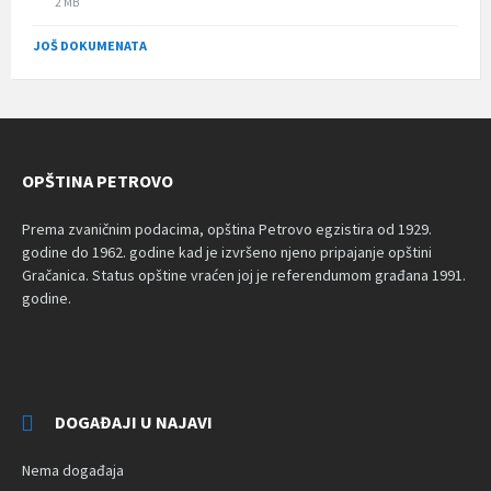
File
2 MB
size:
JOŠ DOKUMENATA
OPŠTINA PETROVO
Prema zvaničnim podacima, opština Petrovo egzistira od 1929.
godine do 1962. godine kad je izvršeno njeno pripajanje opštini
Gračanica. Status opštine vraćen joj je referendumom građana 1991.
godine.
DOGAĐAJI U NAJAVI
Nema događaja