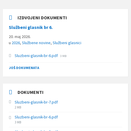
IZDVOJENI DOKUMENTI
Službeni glasnik br 6.
20. maj 2026.
u
2026
,
Službene novine
,
Službeni glasnici
File
Sluzbeni-glasnik-br-6.pdf
3 MB
size:
JOŠ DOKUMENATA
DOKUMENTI
Sluzbeni-glasnik-br-7.pdf
File
2 MB
size:
Sluzbeni-glasnik-br-6.pdf
File
3 MB
size: