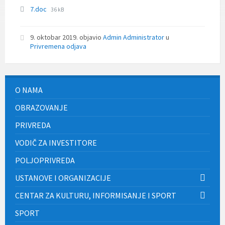
File
7.doc
36 kB
size:
9. oktobar 2019.
objavio
Admin Administrator
u
Privremena odjava
O NAMA
OBRAZOVANJE
PRIVREDA
VODIČ ZA INVESTITORE
POLJOPRIVREDA
USTANOVE I ORGANIZACIJE
CENTAR ZA KULTURU, INFORMISANJE I SPORT
SPORT