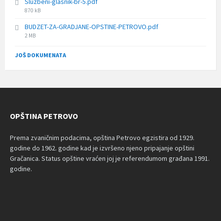
Sluzbeni-glasnik-br-5.pdf
File
870 kB
size:
BUDZET-ZA-GRADJANE-OPSTINE-PETROVO.pdf
File
2 MB
size:
JOŠ DOKUMENATA
OPŠTINA PETROVO
Prema zvaničnim podacima, opština Petrovo egzistira od 1929.
godine do 1962. godine kad je izvršeno njeno pripajanje opštini
Gračanica. Status opštine vraćen joj je referendumom građana 1991.
godine.