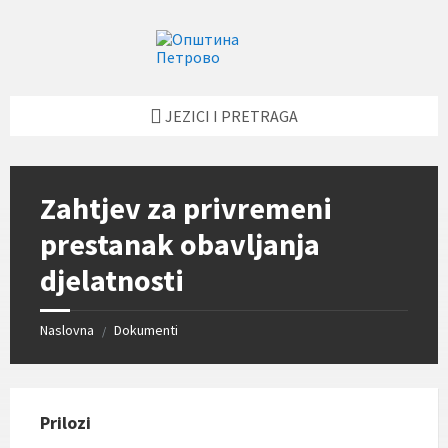
Skip
Skip
Skip
Skip
to
to
to
to
content
left
right
footer
sidebar
sidebar
JEZICI I PRETRAGA
Zahtjev za privremeni
prestanak obavljanja
djelatnosti
Naslovna
Dokumenti
/
Prilozi