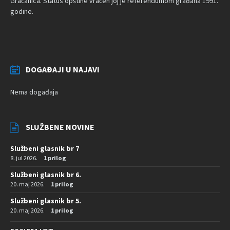
Gračanica. Status opštine vraćen joj je referendumom građana 1991.
godine.
DOGAĐAJI U NAJAVI
Nema događaja
SLUŽBENE NOVINE
Službeni glasnik br 7
8. jul 2026.
1 prilog
Službeni glasnik br 6.
20. maj 2026.
1 prilog
Službeni glasnik br 5.
20. maj 2026.
1 prilog