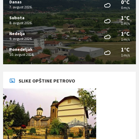
0°C
Danas
7. avgust 2026.
0 m/s
1°C
Subota
8. avgust 2026.
1 m/s
1°C
Nedelja
9. avgust 2026.
1 m/s
1°C
Ponedeljak
10. avgust 2026.
1 m/s
SLIKE OPŠTINE PETROVO