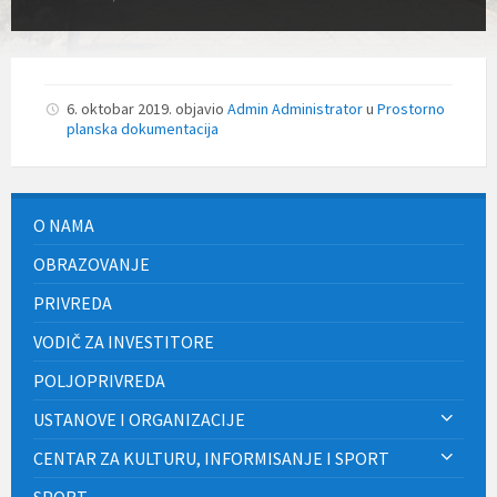
6. oktobar 2019.
objavio
Admin Administrator
u
Prostorno
planska dokumentacija
O NAMA
OBRAZOVANJE
PRIVREDA
VODIČ ZA INVESTITORE
POLJOPRIVREDA
USTANOVE I ORGANIZACIJE
CENTAR ZA KULTURU, INFORMISANJE I SPORT
SPORT