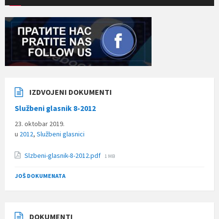
IZDVOJENI DOKUMENTI
Službeni glasnik 8-2012
23. oktobar 2019.
u
2012
,
Službeni glasnici
File
Slzbeni-glasnik-8-2012.pdf
1 MB
size:
JOŠ DOKUMENATA
DOKUMENTI